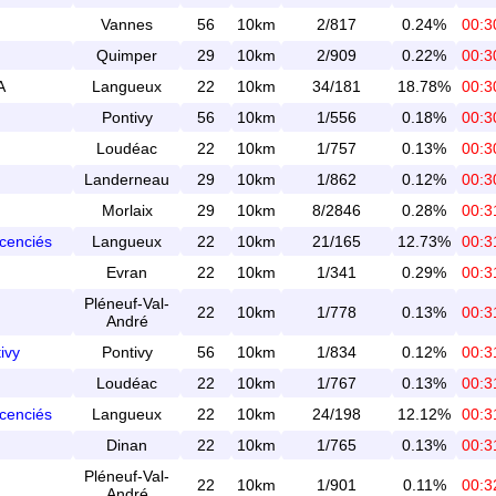
Vannes
56
10km
2/817
0.24%
00:3
Quimper
29
10km
2/909
0.22%
00:3
A
Langueux
22
10km
34/181
18.78%
00:3
Pontivy
56
10km
1/556
0.18%
00:3
Loudéac
22
10km
1/757
0.13%
00:3
Landerneau
29
10km
1/862
0.12%
00:3
Morlaix
29
10km
8/2846
0.28%
00:3
icenciés
Langueux
22
10km
21/165
12.73%
00:3
Evran
22
10km
1/341
0.29%
00:3
Pléneuf-Val-
22
10km
1/778
0.13%
00:3
André
ivy
Pontivy
56
10km
1/834
0.12%
00:3
Loudéac
22
10km
1/767
0.13%
00:3
icenciés
Langueux
22
10km
24/198
12.12%
00:3
Dinan
22
10km
1/765
0.13%
00:3
Pléneuf-Val-
22
10km
1/901
0.11%
00:3
André