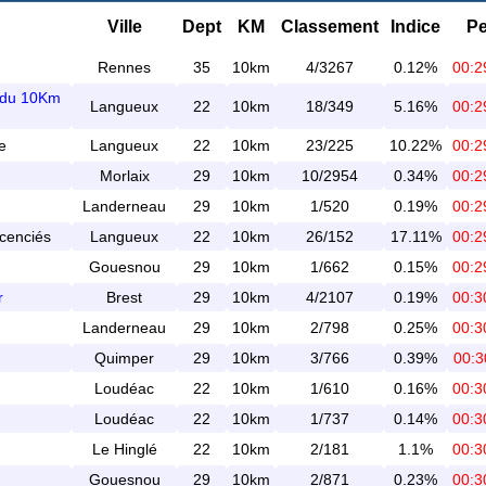
Ville
Dept
KM
Classement
Indice
Pe
Rennes
35
10km
4/3267
0.12%
00:2
 du 10Km
Langueux
22
10km
18/349
5.16%
00:2
e
Langueux
22
10km
23/225
10.22%
00:2
Morlaix
29
10km
10/2954
0.34%
00:2
Landerneau
29
10km
1/520
0.19%
00:2
icenciés
Langueux
22
10km
26/152
17.11%
00:2
Gouesnou
29
10km
1/662
0.15%
00:2
r
Brest
29
10km
4/2107
0.19%
00:3
Landerneau
29
10km
2/798
0.25%
00:3
Quimper
29
10km
3/766
0.39%
00:3
Loudéac
22
10km
1/610
0.16%
00:3
Loudéac
22
10km
1/737
0.14%
00:3
Le Hinglé
22
10km
2/181
1.1%
00:3
Gouesnou
29
10km
2/871
0.23%
00:3