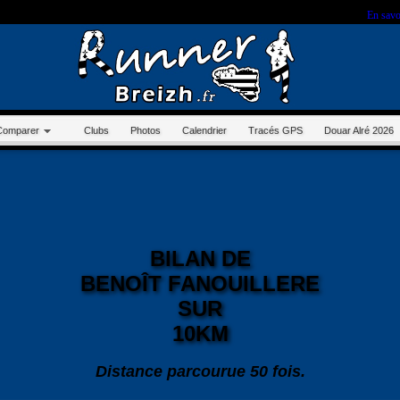
r sur ce site, vous nous autorisez à déposer un cookie à des fins de mesure d'audience.
En savo
Comparer
Clubs
Photos
Calendrier
Tracés GPS
Douar Alré 2026
BILAN DE
BENOÎT FANOUILLERE
SUR
10KM
Distance parcourue 50 fois.