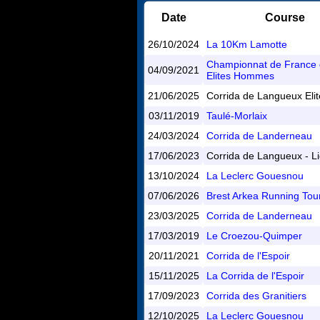
Date
Course
26/10/2024
La 10Km Lamotte
Championnat de France
04/09/2021
Elites Hommes
21/06/2025
Corrida de Langueux Elit
03/11/2019
Taulé-Morlaix
24/03/2024
Corrida de Landerneau
17/06/2023
Corrida de Langueux - L
13/10/2024
La Leclerc Gouesnou
07/06/2026
Brest Arkea Running Tou
23/03/2025
Corrida de Landerneau
17/03/2019
Le Croezou-Quimper
20/11/2021
Corrida de l'Espoir
15/11/2025
La Corrida de l'Espoir
17/09/2023
Corrida des Granitiers
12/10/2025
La Leclerc Gouesnou