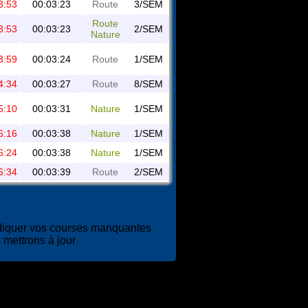
3:53
00:03:23
Route
3/SEM
Route
3:53
00:03:23
2/SEM
Nature
3:59
00:03:24
Route
1/SEM
4:34
00:03:27
Route
8/SEM
5:10
00:03:31
Nature
1/SEM
6:16
00:03:38
Nature
1/SEM
6:24
00:03:38
Nature
1/SEM
6:34
00:03:39
Route
2/SEM
diquer vos courses manquantes
 mettrons à jour