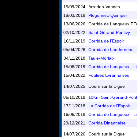
15/09/2024
Arradon-Vannes
18/03/2018
Plogonnec-Quimper
13/06/2026
Corrida de Langueux FF
02/10/2022
Saint-Gérand-Pontivy
16/11/2019
Corrida de l'Espoir
05/04/2026
Corrida de Landerneau
04/11/2018
Taulé-Morlaix
15/06/2019
Corrida de Langueux - L
15/04/2022
Foulées Evrannaises
14/07/2025
Courir sur la Digue
06/10/2018
10Km Saint-Gérand-Pont
17/11/2018
La Corrida de l'Espoir
16/06/2018
Corrida de Langueux - L
29/12/2021
Corrida Dinannaise
14/07/2026
Courir sur la Digue