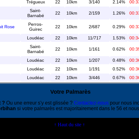
Trégueux
22
10km
3/140
2.14%
00:3
Saint-
22
10km
2/159
1.26%
00:3
Barnabé
Perros-
it Rose
22
10km
2/687
0.29%
00:3
Guirec
Loudéac
22
10km
11/717
1.53%
00:3
Saint-
22
10km
1/161
0.62%
00:3
Barnabé
Loudéac
22
10km
1/207
0.48%
00:3
Loudéac
22
10km
1/191
0.52%
00:3
Loudéac
22
10km
3/446
0.67%
00:3
Votre Palmarès
 ?
Ou une erreur s'y est glissée ?
Contactez-nous
pour nous in
rbihan
si votre palmarès est majoritairement dans le 56 et nous
↑ Haut du site ↑