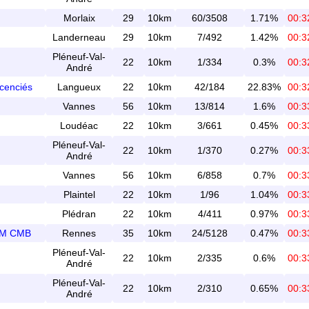
Morlaix
29
10km
60/3508
1.71%
00:3
Landerneau
29
10km
7/492
1.42%
00:3
Pléneuf-Val-
22
10km
1/334
0.3%
00:3
André
icenciés
Langueux
22
10km
42/184
22.83%
00:3
Vannes
56
10km
13/814
1.6%
00:3
Loudéac
22
10km
3/661
0.45%
00:3
Pléneuf-Val-
22
10km
1/370
0.27%
00:3
André
Vannes
56
10km
6/858
0.7%
00:3
Plaintel
22
10km
1/96
1.04%
00:3
Plédran
22
10km
4/411
0.97%
00:3
0KM CMB
Rennes
35
10km
24/5128
0.47%
00:3
Pléneuf-Val-
22
10km
2/335
0.6%
00:3
André
Pléneuf-Val-
22
10km
2/310
0.65%
00:3
André