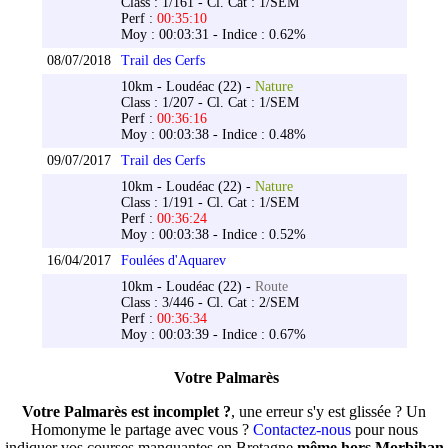
Class : 1/161 - Cl. Cat : 1/SEM
Perf :
00:35:10
Moy : 00:03:31 - Indice : 0.62%
08/07/2018
Trail des Cerfs
10km - Loudéac (22) -
Nature
Class : 1/207 - Cl. Cat : 1/SEM
Perf :
00:36:16
Moy : 00:03:38 - Indice : 0.48%
09/07/2017
Trail des Cerfs
10km - Loudéac (22) -
Nature
Class : 1/191 - Cl. Cat : 1/SEM
Perf :
00:36:24
Moy : 00:03:38 - Indice : 0.52%
16/04/2017
Foulées d'Aquarev
10km - Loudéac (22) -
Route
Class : 3/446 - Cl. Cat : 2/SEM
Perf :
00:36:34
Moy : 00:03:39 - Indice : 0.67%
Votre Palmarès
Votre Palmarès est incomplet ?
, une erreur s'y est glissée ? Un
Homonyme le partage avec vous ?
Contactez-nous
pour nous
indiquer vos courses manquantes en Bretagne
même hors Morbihan