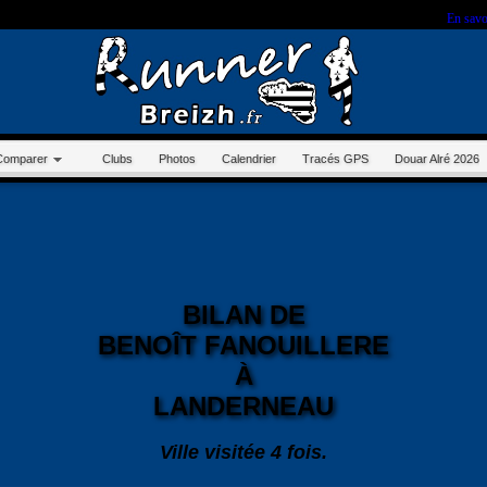
r sur ce site, vous nous autorisez à déposer un cookie à des fins de mesure d'audience.
En savo
Comparer
Clubs
Photos
Calendrier
Tracés GPS
Douar Alré 2026
BILAN DE
BENOÎT FANOUILLERE
À
LANDERNEAU
Ville visitée 4 fois.