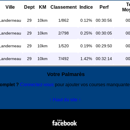
T
Ville
Dept
KM
Classement
Indice
Perf
Mo
Landerneau
29
10km
1/862
0.12%
00:30:56
00
Landerneau
29
10km
2/798
0.25%
00:30:05
00
Landerneau
29
10km
1/520
0.19%
00:29:50
00
Landerneau
29
10km
7/492
1.42%
00:32:14
00
Votre Palmarès
complet ?
Connectez-vous
pour ajouter vos courses manquant
↑ Haut du site ↑