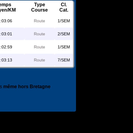
emps
Type
Cl.
yen/KM
Course
Cat.
:03:06
Route
1/SEM
:03:01
Route
2/SEM
:02:59
Route
1/SEM
:03:13
Route
7/SEM
es
même hors Bretagne