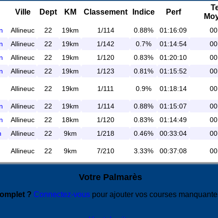
T
Ville
Dept
KM
Classement
Indice
Perf
Mo
rn
Allineuc
22
19km
1/114
0.88%
01:16:09
00
rn
Allineuc
22
19km
1/142
0.7%
01:14:54
00
rn
Allineuc
22
19km
1/120
0.83%
01:20:10
00
rn
Allineuc
22
19km
1/123
0.81%
01:15:52
00
Allineuc
22
19km
1/111
0.9%
01:18:14
00
rn
Allineuc
22
19km
1/114
0.88%
01:15:07
00
rn
Allineuc
22
18km
1/120
0.83%
01:14:49
00
n
Allineuc
22
9km
1/218
0.46%
00:33:04
00
Allineuc
22
9km
7/210
3.33%
00:37:08
00
Votre Palmarès
complet ?
Connectez-vous
pour ajouter vos courses manquant