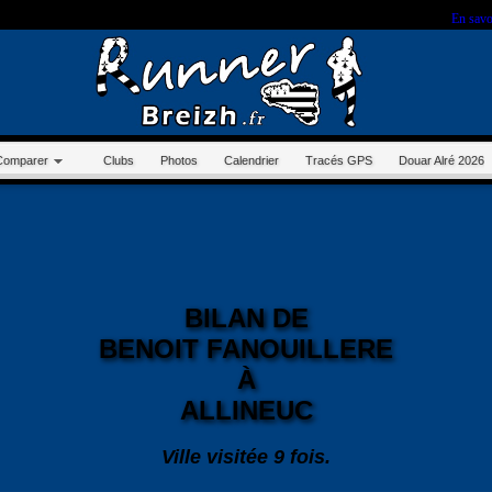
r sur ce site, vous nous autorisez à déposer un cookie à des fins de mesure d'audience.
En savo
Comparer
Clubs
Photos
Calendrier
Tracés GPS
Douar Alré 2026
BILAN DE
BENOIT FANOUILLERE
À
ALLINEUC
Ville visitée 9 fois.