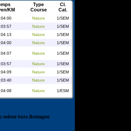
emps
Type
Cl.
yen/KM
Course
Cat.
:04:00
Nature
1/SEM
:03:57
Nature
1/SEM
:04:13
Nature
1/SEM
:04:00
Nature
1/SEM
:04:07
Nature
1/SEM
:03:57
Nature
1/SEM
:04:09
Nature
1/SEM
:03:40
Nature
1/SEM
:04:08
Nature
1/ESM
es
même hors Bretagne