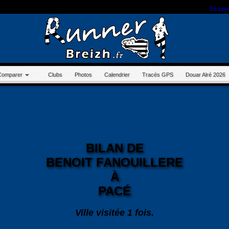
r sur ce site, vous nous autorisez à déposer un cookie à des fins de mesure d'audience.
En savo
Comparer
Clubs
Photos
Calendrier
Tracés GPS
Douar Alré 2026
BILAN DE
BENOIT FANOUILLERE
À
PACÉ
Ville visitée 1 fois.