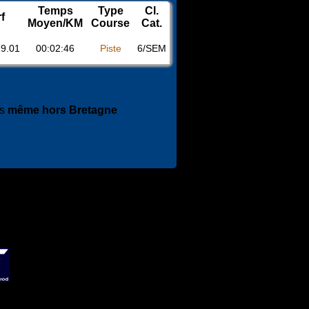
Temps
Type
Cl.
f
Moyen/KM
Course
Cat.
19.01
00:02:46
Piste
6/SEM
es
même hors Bretagne