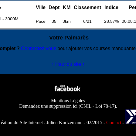
e
Ville
Dept
KM
Classement
Indice
Per
l - 3000M
Pacé
35
3km
6/21
28.57%
00:08:
Votre Palmarès
complet ?
Connectez-vous
pour ajouter vos courses manquant
↑ Haut du site ↑
Mentions Légales
Demandez une suppression ici
(
CNIL - Loi 78-17
).
éation du Site Internet :
Julien Kurtzemann
- 02/2015 -
Contact
-