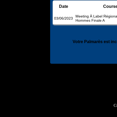
Date
Cours
Meeting À Label Régiona
03/06/2023
Hommes Finale A
Votre Palmarès est in
Cr