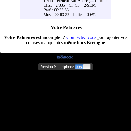
10km - Pléneuf-Val-André (22) -
Route
Class : 2/335 - Cl. Cat : 2/SEM
Perf : 00:33:36
Moy : 00:03:22 - Indice : 0.6%
Votre Palmarès
Votre Palmarès est incomplet ?
Connectez-vous
pour ajouter vos
courses manquantes
même hors Bretagne
Version Smartphone