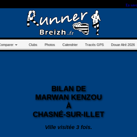
r sur ce site, vous nous autorisez à déposer un cookie à des fins de mesure d'audience.
En savo
Comparer
Clubs
Photos
Calendrier
Tracés GPS
Douar Alré 2026
BILAN DE
MARWAN KENZOU
À
CHASNÉ-SUR-ILLET
Ville visitée 3 fois.