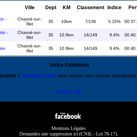
Ville
Dept
KM
Classement
Indice
Per
in -
Chasné-sur-
35
10km
7/136
5.15%
00:37
Illet
tin -
Chasné-sur-
35
10.9km
14/149
9.4%
00:40
Illet
Chasné-sur-
tin
35
10.9km
14/149
9.4%
00:40
Illet
Votre Palmarès
complet ?
Connectez-vous
pour ajouter vos courses manquant
↑ Haut du site ↑
Mentions Légales
Demandez une suppression ici
(
CNIL - Loi 78-17
).