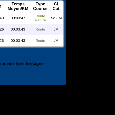
Temps
Type
Cl.
f
Moyen/KM
Course
Cat.
Route
:49
00:03:47
5/SEM
Nature
:26
00:03:43
Route
/M
:26
00:03:43
Route
/M
es
même hors Bretagne