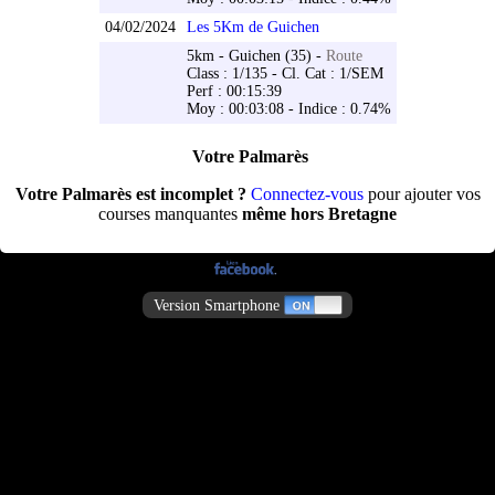
04/02/2024
Les 5Km de Guichen
5km - Guichen (35) -
Route
Class : 1/135 - Cl. Cat : 1/SEM
Perf : 00:15:39
Moy : 00:03:08 - Indice : 0.74%
Votre Palmarès
Votre Palmarès est incomplet ?
Connectez-vous
pour ajouter vos
courses manquantes
même hors Bretagne
Version Smartphone