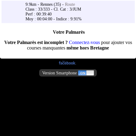
9.9km - Rennes (35) -
Route
Class : 33/333 - Cl. Cat : 3/JUM
Perf : 00:39:40
Moy : 00:04:00 - Indice : 9.91%
Votre Palmarès
Votre Palmarès est incomplet ?
Connectez-vous
pour ajouter vos
courses manquantes
même hors Bretagne
Version Smartphone