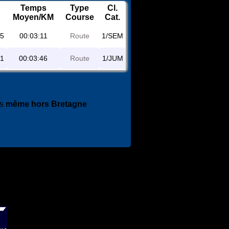
Temps
Type
Cl.
Moyen/KM
Course
Cat.
55
00:03:11
Route
1/SEM
51
00:03:46
Route
1/JUM
es
même hors Bretagne