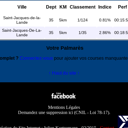
Ville
Dept
KM
Classement
Indice
Perf
Saint-Jacques-de-la-
35
5km
1/124
0.81%
00:15:
Lande
Saint-Jacques-De-La-
35
5km
1/35
2.86%
00:18:
Lande
Votre Palmarès
complet ?
Connectez-vous
pour ajouter vos courses manquant
↑ Haut du site ↑
Mentions Légales
Demandez une suppression ici
(
CNIL - Loi 78-17
).
éation du Site Internet :
Julien Kurtzemann
- 02/2015 -
Contact
-