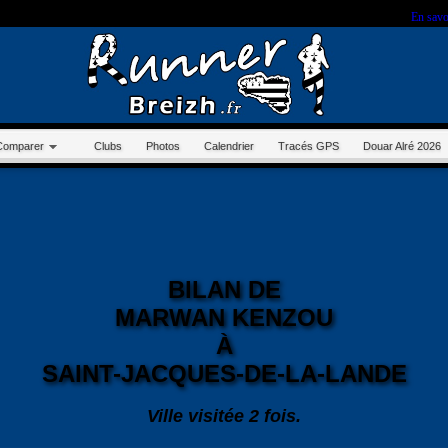
r sur ce site, vous nous autorisez à déposer un cookie à des fins de mesure d'audience.
En savo
Comparer
Clubs
Photos
Calendrier
Tracés GPS
Douar Alré 2026
BILAN DE
MARWAN KENZOU
À
SAINT-JACQUES-DE-LA-LANDE
Ville visitée 2 fois.