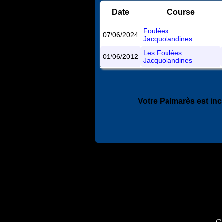
Date
Course
Foulées
07/06/2024
Jacquolandines
Les Foulées
01/06/2012
Jacquolandines
Votre Palmarès est in
Cr