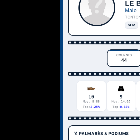
LE 
Malo
TONTO
SEM
COURSES
44
10
9
Moy. 8.88
Moy. 14.05
Top:
2.25%
Top:
0.83%
🏅 PALMARÈS & PODIUMS