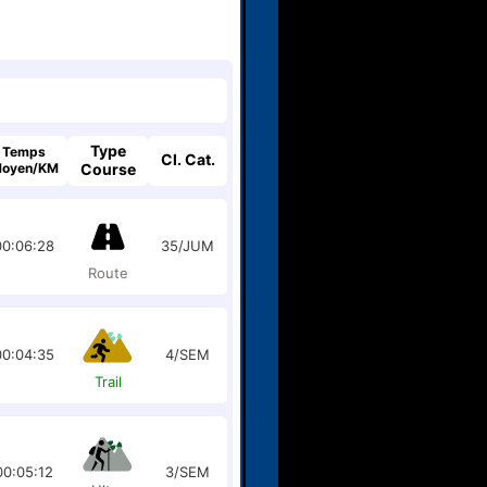
Type
Temps
Cl. Cat.
oyen/KM
Course
00:06:28
35/JUM
Route
00:04:35
4/SEM
Trail
00:05:12
3/SEM