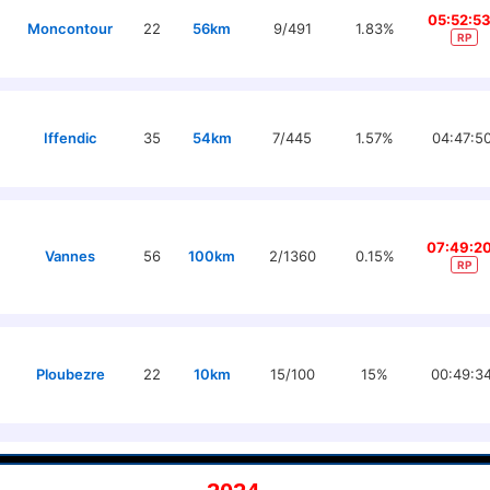
05:52:5
Moncontour
22
56km
9/491
1.83%
RP
Iffendic
35
54km
7/445
1.57%
04:47:5
07:49:2
Vannes
56
100km
2/1360
0.15%
RP
Ploubezre
22
10km
15/100
15%
00:49:3