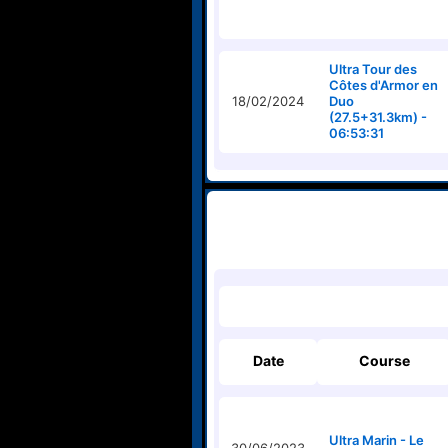
Ultra Tour des
Côtes d'Armor en
18/02/2024
Duo
(27.5+31.3km) -
06:53:31
Date
Course
Ultra Marin - Le