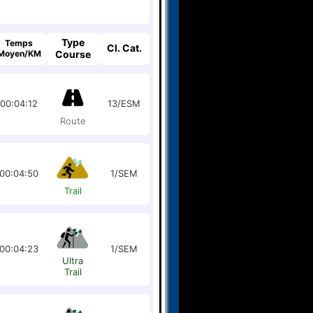
Type
Temps
Cl. Cat.
Moyen/KM
Course
00:04:12
13/ESM
Route
00:04:50
1/SEM
Trail
00:04:23
1/SEM
Ultra
Trail