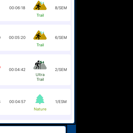
3
00:06:18
8/SEM
Trail
0
00:05:20
6/SEM
Trail
0
00:04:42
2/SEM
Ultra
Trail
4
00:04:57
1/ESM
Nature