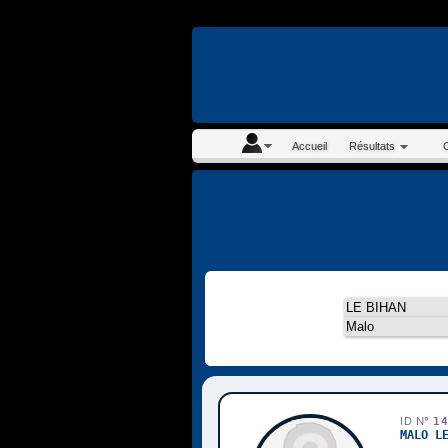
En continuant à navigue
Accueil
Résultats
ID N°
1
MALO L