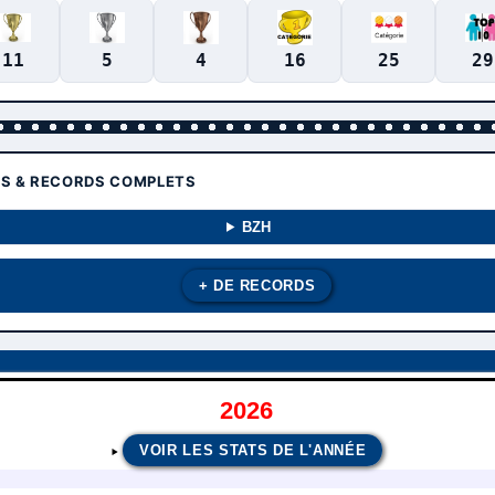
11
5
4
16
25
29
TS & RECORDS COMPLETS
BZH
+ DE RECORDS
2026
VOIR LES STATS DE L'ANNÉE