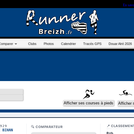
r sur ce site, vous nous autorisez à déposer un cookie à des fins de mesure d'audience.
En savo
Comparer
Clubs
Photos
Calendrier
Tracés GPS
Douar Alré 2026
📍 CLASSEMEN
4929
🔍 COMPARATEUR
E BIHAN
Bzh