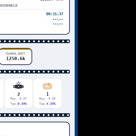
RSONNELS
00:31:37
--:--
--:--
CUMUL DIST
1250.6k
2
1
Moy. 0.37
Moy. 4.35
Top:
0.34%
Top:
4.35%