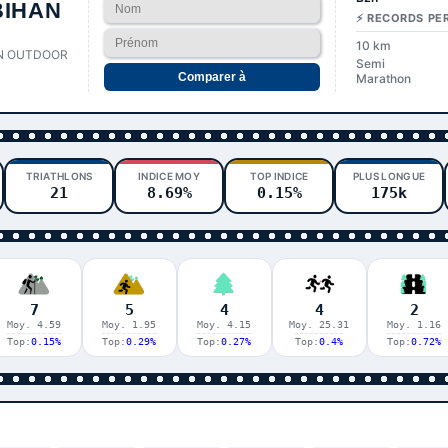
BIHAN
⚡ RECORDS PE
10 km
N OUTDOOR
Semi
Comparer à
Marathon
TRIATHLONS
INDICE MOY
TOP INDICE
PLUS LONGUE
21
8.69%
0.15%
175k
7
5
4
4
2
Moy. 4.59
Moy. 1.95
Moy. 4.15
Moy. 25.31
Moy. 1.16
Top:
0.15%
Top:
0.29%
Top:
0.27%
Top:
0.4%
Top:
0.72%