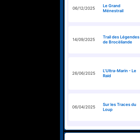
Le Grand
06/12/2025
Ménestrail
Trail des Légendes
14/09/2025
de Brocèliande
L'Ultra-Marin - Le
26/06/2025
Raid
Sur les Traces du
06/04/2025
Loup