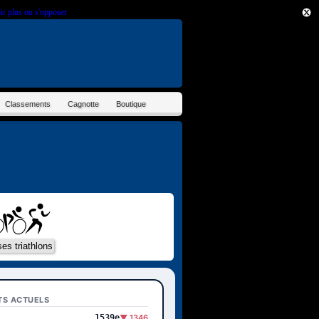
ir plus ou s'opposer
.
Classements
Cagnotte
Boutique
TS ACTUELS
1539e
▼ 1346