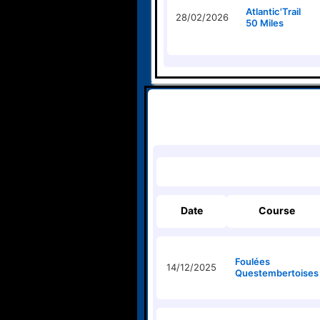
Atlantic'Trail
28/02/2026
50 Miles
Date
Course
Foulées
14/12/2025
Questembertoises