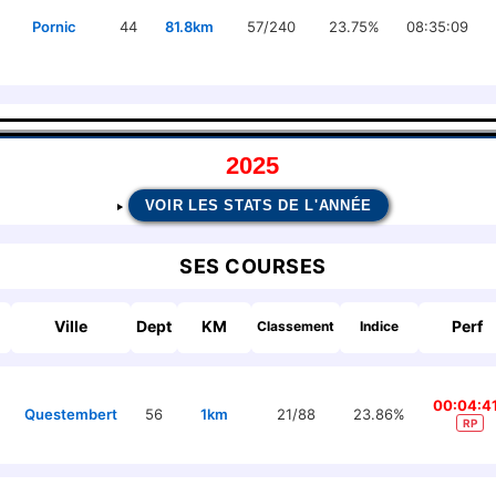
Pornic
44
81.8km
57/240
23.75%
08:35:09
2025
VOIR LES STATS DE L'ANNÉE
SES COURSES
Ville
Dept
KM
Perf
Classement
Indice
00:04:4
Questembert
56
1km
21/88
23.86%
RP