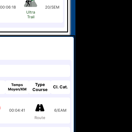
00:06:18
20/SEM
Ultra
Trail
Type
Temps
Cl. Cat.
Moyen/KM
Course
1
00:04:41
6/EAM
Route