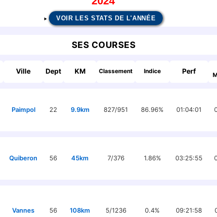
2024
VOIR LES STATS DE L'ANNÉE
SES COURSES
Ville
Dept
KM
Perf
Classement
Indice
M
Paimpol
22
9.9km
827/951
86.96%
01:04:01
Quiberon
56
45km
7/376
1.86%
03:25:55
Vannes
56
108km
5/1236
0.4%
09:21:58