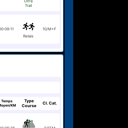
Ultra
Trail
00:09:11
10/M+F
Relais
Type
Temps
Cl. Cat.
Moyen/KM
Course