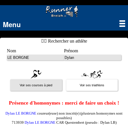
Menu
Tog
nav
🏃‍♂️ Rechercher un athlète
Nom
Prénom
Présence d'homonymes : merci de faire un choix !
Dylan LE BORGNE
coureur(euse) non inscrit(e) (plusieurs homonymes sont
possibles)
713939
Dylan LE BORGNE
CAR Questembert (pseudo : Dylan LB)