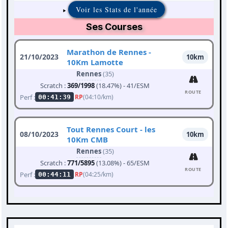
Voir les Stats de l'année
Ses Courses
Marathon de Rennes -
21/10/2023
10km
10Km Lamotte
Rennes
(35)
Scratch :
369/1998
(18.47%) - 41/ESM
ROUTE
Perf :
RP
(04:10/km)
00:41:39
Tout Rennes Court - les
08/10/2023
10km
10Km CMB
Rennes
(35)
Scratch :
771/5895
(13.08%) - 65/ESM
ROUTE
Perf :
RP
(04:25/km)
00:44:11