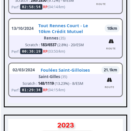
Scratch :
260/2850
(9.12%) - 6/ESM
ROUTE
Perf :
RP
(04:14/km)
02:58:54
Tout Rennes Court - Le
13/10/2024
10km
10km Crédit Mutuel
Rennes
(35)
Scratch :
183/6537
(2.8%) - 20/ESM
ROUTE
Perf :
RP
(03:50/km)
00:38:19
02/03/2024
Foulées Saint-Gilloises
21.1km
Saint-Gilles
(35)
Scratch :
148/1119
(13.23%) - 8/ESM
ROUTE
Perf :
RP
(04:15/km)
01:29:34
2023