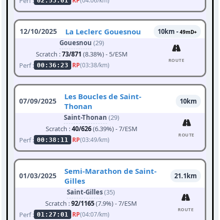
Perf :
RP
(04:06/km)
02:53:01
12/10/2025
La Leclerc Gouesnou
10km -
49mD+
Gouesnou
(29)
Scratch :
73/871
(8.38%) - 5/ESM
ROUTE
Perf :
RP
(03:38/km)
00:36:23
Les Boucles de Saint-
07/09/2025
10km
Thonan
Saint-Thonan
(29)
Scratch :
40/626
(6.39%) - 7/ESM
ROUTE
Perf :
RP
(03:49/km)
00:38:11
Semi-Marathon de Saint-
01/03/2025
21.1km
Gilles
Saint-Gilles
(35)
Scratch :
92/1165
(7.9%) - 7/ESM
ROUTE
Perf :
RP
(04:07/km)
01:27:01