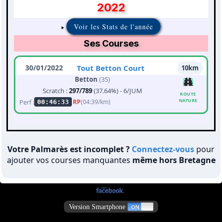
2022
Voir les Stats de l'année
Ses Courses
30/01/2022
Tout Betton Court
10km
Betton
(35)
Scratch :
297/789
(37.64%) - 6/JUM
ROUTE
NATURE
Perf :
RP
(04:39/km)
00:46:33
Votre Palmarès est incomplet ?
Connectez-vous
pour
ajouter vos courses manquantes
même hors Bretagne
Version Smartphone