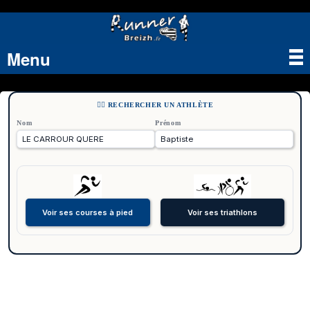
Menu
Tog
nav
🏃‍♂️ RECHERCHER UN ATHLÈTE
Nom
Prénom