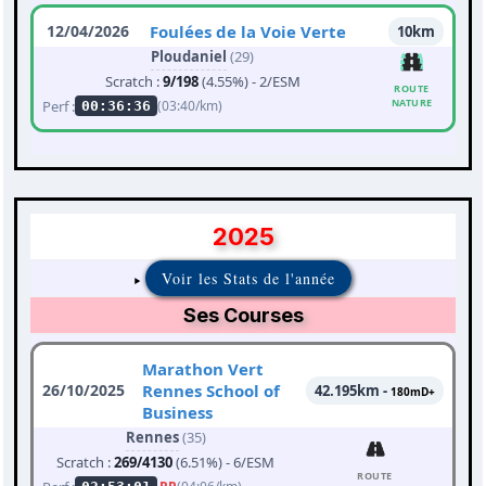
12/04/2026
Foulées de la Voie Verte
10km
Ploudaniel
(29)
Scratch :
9/198
(4.55%) - 2/ESM
ROUTE
NATURE
Perf :
(03:40/km)
00:36:36
2025
Voir les Stats de l'année
Ses Courses
Marathon Vert
26/10/2025
Rennes School of
42.195km -
180mD+
Business
Rennes
(35)
Scratch :
269/4130
(6.51%) - 6/ESM
ROUTE