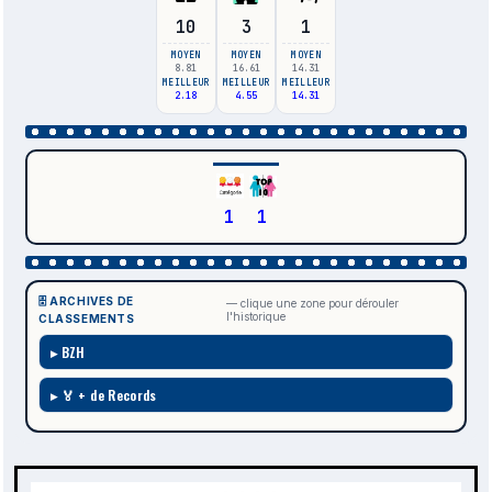
10
3
1
MOYEN
MOYEN
MOYEN
8.81
16.61
14.31
MEILLEUR
MEILLEUR
MEILLEUR
2.18
4.55
14.31
1
1
🗄️ ARCHIVES DE
— clique une zone pour dérouler
l'historique
CLASSEMENTS
BZH
🏅 + de Records