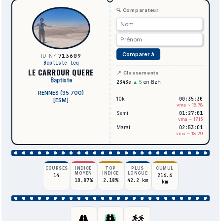
🔍 Comparateur
Comparer à
713609
ID N°
Baptiste lcq
LE CARROUR QUERE
📍 Classements
Baptiste
2343e
▲ 5
en Bzh
RENNES (35 700)
10k
00:35:30
[ESM]
vma ~ 18.78
Semi
01:27:01
vma ~ 17.15
Marat
02:53:01
vma ~ 18.29
COURSES
INDICE
TOP
PLUS
CUMUL
MOYEN
INDICE
LONGUE
14
216.6
10.87%
2.18%
42.2 km
km