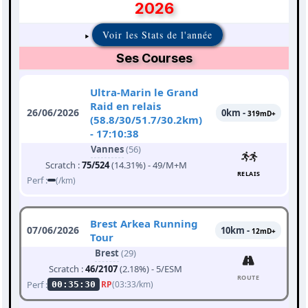
2026
Voir les Stats de l'année
Ses Courses
Ultra-Marin le Grand
Raid en relais
26/06/2026
0km -
319mD+
(58.8/30/51.7/30.2km)
- 17:10:38
Vannes
(56)
Scratch :
75/524
(14.31%) - 49/M+M
RELAIS
Perf :
(/km)
Brest Arkea Running
07/06/2026
10km -
12mD+
Tour
Brest
(29)
Scratch :
46/2107
(2.18%) - 5/ESM
ROUTE
Perf :
RP
(03:33/km)
00:35:30