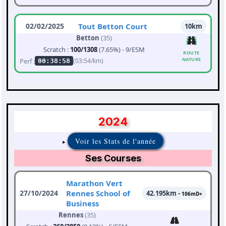
02/02/2025
Tout Betton Court
10km
Betton
(35)
Scratch :
100/1308
(7.65%) - 9/ESM
ROUTE
NATURE
Perf :
(03:54/km)
00:38:58
2024
Voir les Stats de l'année
Ses Courses
Marathon Vert
27/10/2024
Rennes School of
42.195km -
106mD+
Business
Rennes
(35)