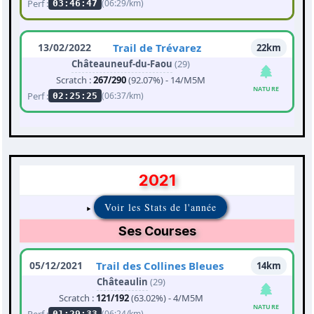
Perf :
(06:29/km)
03:46:47
13/02/2022
Trail de Trévarez
22km
Châteauneuf-du-Faou
(29)
Scratch :
267/290
(92.07%) - 14/M5M
NATURE
Perf :
(06:37/km)
02:25:25
2021
Voir les Stats de l'année
Ses Courses
05/12/2021
Trail des Collines Bleues
14km
Châteaulin
(29)
Scratch :
121/192
(63.02%) - 4/M5M
NATURE
Perf :
(06:24/km)
01:29:33