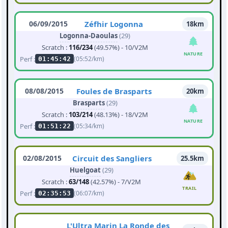
06/09/2015
Zéfhir Logonna
18km
Logonna-Daoulas
(29)
Scratch :
116/234
(49.57%) - 10/V2M
NATURE
Perf :
(05:52/km)
01:45:42
08/08/2015
Foules de Brasparts
20km
Brasparts
(29)
Scratch :
103/214
(48.13%) - 18/V2M
NATURE
Perf :
(05:34/km)
01:51:22
02/08/2015
Circuit des Sangliers
25.5km
Huelgoat
(29)
Scratch :
63/148
(42.57%) - 7/V2M
TRAIL
Perf :
(06:07/km)
02:35:53
L'Ultra Marin La Ronde des