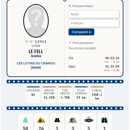
🔍 Comparateur
Comparer à
12413
ID N°
📍 Classements
Lutin
Pas encore classé(e)
LE FELL
Jeanlou
10k
00:53:14
vma ~ 12.54
LES LUTINS DU CRANOU
Semi
01:33:09
[M6M]
vma ~ 15.98
COURSES
INDICE
TOP
PLUS
CUMUL
MOYEN
INDICE
LONGUE
86
1968.2
51.33%
4.78%
59 km
km
50
26
3
3
3
1