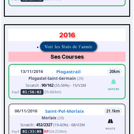
2016
Voir les Stats de l'année
Ses Courses
13/11/2016
Plogastrail
20km
Plogastel-Saint-Germain
(29)
Scratch :
90/162
(55.56%) - 15/V2M
NATURE
Perf :
(05:48/km)
01:56:02
06/11/2016
Saint-Pol-Morlaix
21.1km
Morlaix
(29)
Scratch :
452/2327
(19.42%) - 68/V2M
ROUTE
Perf :
RP
(04:25/km)
01:33:09