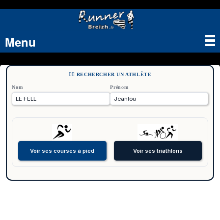
Menu
Tog
nav
🏃‍♂️ RECHERCHER UN ATHLÈTE
Nom
Prénom