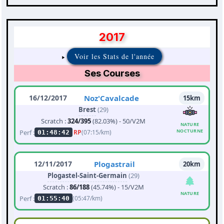
2017
Voir les Stats de l'année
Ses Courses
16/12/2017
Noz'Cavalcade
15km
Brest
(29)
Scratch :
324/395
(82.03%) - 50/V2M
NATURE
NOCTURNE
Perf :
RP
(07:15/km)
01:48:42
12/11/2017
Plogastrail
20km
Plogastel-Saint-Germain
(29)
Scratch :
86/188
(45.74%) - 15/V2M
NATURE
Perf :
(05:47/km)
01:55:40