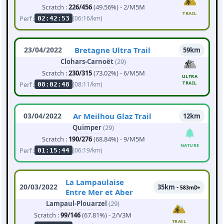
Scratch :
226/456
(49.56%) - 2/M5M
TRAIL
Perf :
(06:16/km)
02:42:53
23/04/2022
Bretagne Ultra Trail
59km
Clohars-Carnoët
(29)
Scratch :
230/315
(73.02%) - 6/M5M
ULTRA
TRAIL
Perf :
(08:11/km)
08:02:48
03/04/2022
Ar Meilhou Glaz Trail
12km
Quimper
(29)
Scratch :
190/276
(68.84%) - 9/M5M
NATURE
Perf :
(06:19/km)
01:15:44
La Lampaulaise
20/03/2022
35km -
583mD+
Entre Mer et Aber
Lampaul-Plouarzel
(29)
Scratch :
99/146
(67.81%) - 2/V3M
TRAIL