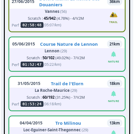
27/06/2015
36km
Douaniers
Vannes
(56)
Scratch :
45/942
(4.78%) - 4/V2M
TRAIL
Perf :
(05:07/km)
02:58:48
05/06/2015
Course Nature de Lennon
21km
Lennon
(29)
Scratch :
50/102
(49.02%) - 7/V2M
NATURE
Perf :
(05:22/km)
01:52:47
31/05/2015
Trail de l'Elorn
18km
La Roche-Maurice
(29)
Scratch :
60/192
(31.25%) - 7/V2M
NATURE
Perf :
(06:18/km)
01:53:24
04/04/2015
Tro Milinou
13km
Loc-Eguiner-Saint-Thegonnec
(29)