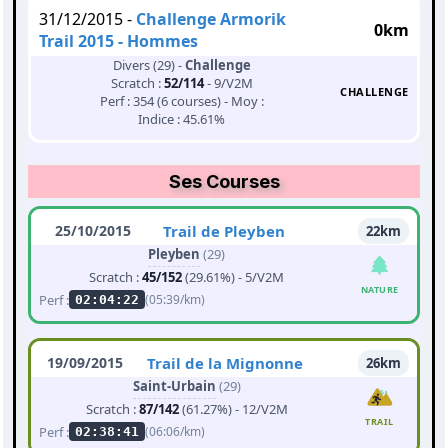
31/12/2015 -
Challenge Armorik
0km
Trail 2015 - Hommes
Divers (29) -
Challenge
Scratch :
52/114
- 9/V2M
CHALLENGE
Perf : 354 (6 courses) - Moy :
Indice : 45.61%
Ses Courses
25/10/2015
Trail de Pleyben
22km
Pleyben
(29)
Scratch :
45/152
(29.61%) - 5/V2M
NATURE
Perf :
(05:39/km)
02:04:22
19/09/2015
Trail de la Mignonne
26km
Saint-Urbain
(29)
Scratch :
87/142
(61.27%) - 12/V2M
TRAIL
Perf :
(06:06/km)
02:38:41