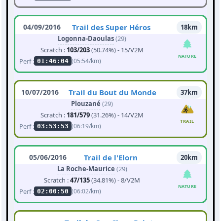
04/09/2016
Trail des Super Héros
18km
Logonna-Daoulas
(29)
Scratch :
103/203
(50.74%) - 15/V2M
NATURE
Perf :
(05:54/km)
01:46:04
10/07/2016
Trail du Bout du Monde
37km
Plouzané
(29)
Scratch :
181/579
(31.26%) - 14/V2M
TRAIL
Perf :
(06:19/km)
03:53:53
05/06/2016
Trail de l'Elorn
20km
La Roche-Maurice
(29)
Scratch :
47/135
(34.81%) - 8/V2M
NATURE
Perf :
(06:02/km)
02:00:50