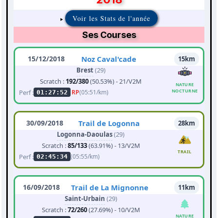
Voir les Stats de l'année
Ses Courses
15/12/2018
Noz Caval'cade
15km
Brest
(29)
Scratch :
192/380
(50.53%) - 21/V2M
NATURE
NOCTURNE
Perf :
RP
(05:51/km)
01:27:52
30/09/2018
Trail de Logonna
28km
Logonna-Daoulas
(29)
Scratch :
85/133
(63.91%) - 13/V2M
TRAIL
Perf :
(05:55/km)
02:45:34
16/09/2018
Trail de La Mignonne
11km
Saint-Urbain
(29)
Scratch :
72/260
(27.69%) - 10/V2M
NATURE