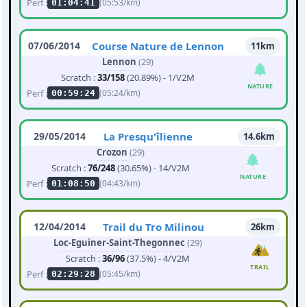
Perf :
(05:53/km)
01:04:41
07/06/2014
Course Nature de Lennon
11km
Lennon
(29)
Scratch :
33/158
(20.89%) - 1/V2M
NATURE
Perf :
(05:24/km)
00:59:24
29/05/2014
La Presqu'îlienne
14.6km
Crozon
(29)
Scratch :
76/248
(30.65%) - 14/V2M
NATURE
Perf :
(04:43/km)
01:08:50
12/04/2014
Trail du Tro Milinou
26km
Loc-Eguiner-Saint-Thegonnec
(29)
Scratch :
36/96
(37.5%) - 4/V2M
TRAIL
Perf :
(05:45/km)
02:29:28