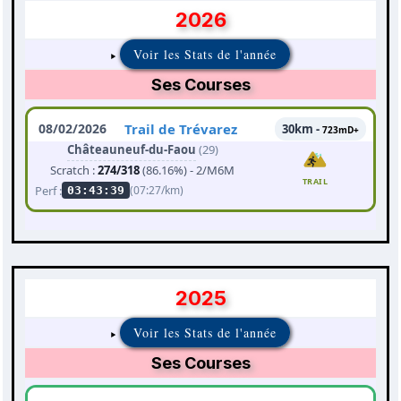
2026
Voir les Stats de l'année
Ses Courses
08/02/2026
Trail de Trévarez
30km -
723mD+
Châteauneuf-du-Faou
(29)
Scratch :
274/318
(86.16%) - 2/M6M
TRAIL
Perf :
(07:27/km)
03:43:39
2025
Voir les Stats de l'année
Ses Courses