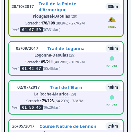
Trail de la Pointe
28/10/2017
33km
d'Armorique
Plougastel-Daoulas
(29)
Scratch :
178/198
(89.9%) - 27/V2M
TRAIL
Perf :
(07:31/km)
04:07:59
03/09/2017
Trail de Logonna
18km
Logonna-Daoulas
(29)
Scratch :
85/211
(40.28%) - 10/V2M
NATURE
Perf :
(05:40/km)
01:42:07
02/07/2017
Trail de l'Elorn
18km
La Roche-Maurice
(29)
Scratch :
79/123
(64.23%) - 7/V2M
NATURE
Perf :
(06:29/km)
01:56:45
26/05/2017
Course Nature de Lennon
21km