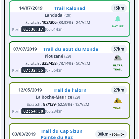
14/07/2019
Trail Kalonad
15km
Landudal
(29)
Scratch :
102/306
(33.33%) - 24/V2M
NATURE
Perf :
(06:01/km)
01:30:17
07/07/2019
Trail du Bout du Monde
57km
Plouzané
(29)
Scratch :
335/458
(73.14%) - 50/V2M
ULTRA
TRAIL
Perf :
(07:56/km)
07:32:35
12/05/2019
Trail de l'Elorn
27km
La Roche-Maurice
(29)
Scratch :
87/139
(62.59%) - 12/V2M
TRAIL
Perf :
(06:28/km)
02:54:30
Trail du Cap Sizun
03/03/2019
30km -
806mD+
Pointe du Raz