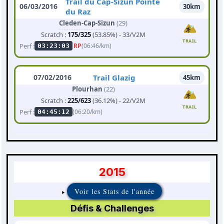
Trail du Cap-Sizun Pointe
06/03/2016
30km
du Raz
Cleden-Cap-Sizun
(29)
Scratch :
175/325
(53.85%) - 33/V2M
TRAIL
Perf :
RP
(06:46/km)
03:23:03
07/02/2016
Trail Glazig
45km
Plourhan
(22)
Scratch :
225/623
(36.12%) - 22/V2M
TRAIL
Perf :
(06:20/km)
04:45:12
2015
Voir les Stats de l'année
Défis & Challenges