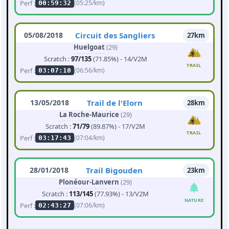
Perf :
(05:25/km)
00:59:32
05/08/2018
Circuit des Sangliers
27km
Huelgoat
(29)
Scratch :
97/135
(71.85%) - 14/V2M
TRAIL
Perf :
(06:56/km)
03:07:10
13/05/2018
Trail de l'Elorn
28km
La Roche-Maurice
(29)
Scratch :
71/79
(89.87%) - 17/V2M
TRAIL
Perf :
(07:04/km)
03:17:43
28/01/2018
Trail Bigouden
23km
Plonéour-Lanvern
(29)
Scratch :
113/145
(77.93%) - 13/V2M
NATURE
Perf :
(07:06/km)
02:43:27