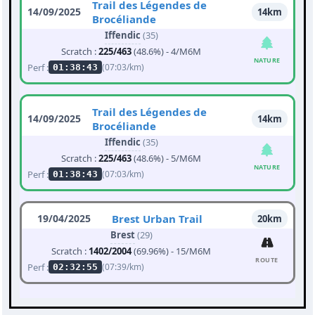
Trail des Légendes de
14/09/2025
14km
Brocéliande
Iffendic
(35)
Scratch :
225/463
(48.6%) - 4/M6M
NATURE
Perf :
(07:03/km)
01:38:43
Trail des Légendes de
14/09/2025
14km
Brocéliande
Iffendic
(35)
Scratch :
225/463
(48.6%) - 5/M6M
NATURE
Perf :
(07:03/km)
01:38:43
19/04/2025
Brest Urban Trail
20km
Brest
(29)
Scratch :
1402/2004
(69.96%) - 15/M6M
ROUTE
Perf :
(07:39/km)
02:32:55