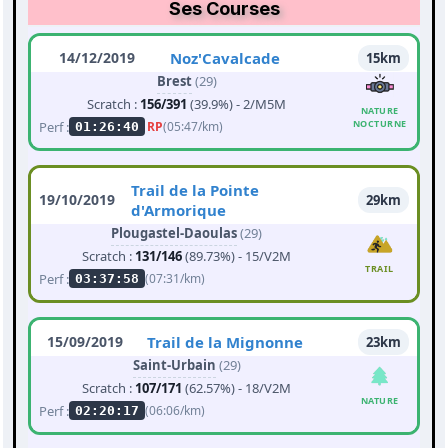
Ses Courses
14/12/2019
Noz'Cavalcade
15km
Brest
(29)
Scratch :
156/391
(39.9%) - 2/M5M
NATURE
NOCTURNE
Perf :
RP
(05:47/km)
01:26:40
Trail de la Pointe
19/10/2019
29km
d'Armorique
Plougastel-Daoulas
(29)
Scratch :
131/146
(89.73%) - 15/V2M
TRAIL
Perf :
(07:31/km)
03:37:58
15/09/2019
Trail de la Mignonne
23km
Saint-Urbain
(29)
Scratch :
107/171
(62.57%) - 18/V2M
NATURE
Perf :
(06:06/km)
02:20:17