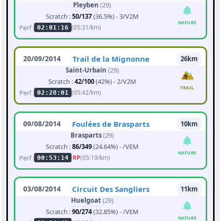
Pleyben
(29)
Scratch :
50/137
(36.5%) - 3/V2M
NATURE
Perf :
(05:31/km)
02:01:16
20/09/2014
Trail de la Mignonne
26km
Saint-Urbain
(29)
Scratch :
42/100
(42%) - 2/V2M
TRAIL
Perf :
(05:42/km)
02:28:01
09/08/2014
Foulées de Brasparts
10km
Brasparts
(29)
Scratch :
86/349
(24.64%) - /VEM
NATURE
Perf :
RP
(05:19/km)
00:53:14
03/08/2014
Circuit Des Sangliers
11km
Huelgoat
(29)
Scratch :
90/274
(32.85%) - /VEM
NATURE