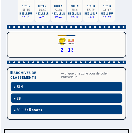
MOYEN
MOYEN
MOYEN
MOYEN
MOYEN
MOYEN
48.85
54.69
41.81
78.6
57.49
16.67
MEILLEUR
MEILLEUR
MEILLEUR
MEILLEUR
MEILLEUR
MEILLEUR
16.81
4.78
19.42
73.02
39.9
16.67
2
13
🗄️ ARCHIVES DE
— clique une zone pour dérouler
l'historique
CLASSEMENTS
BZH
29
🏅 + de Records