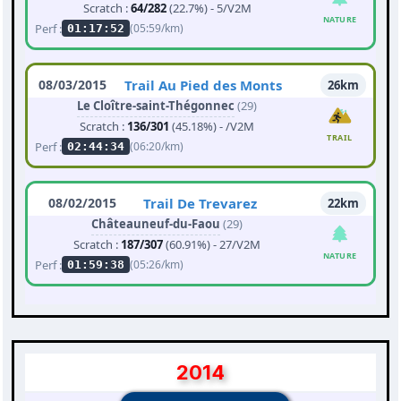
Scratch :
64/282
(22.7%) - 5/V2M
NATURE
Perf :
(05:59/km)
01:17:52
08/03/2015
Trail Au Pied des Monts
26km
Le Cloître-saint-Thégonnec
(29)
Scratch :
136/301
(45.18%) - /V2M
TRAIL
Perf :
(06:20/km)
02:44:34
08/02/2015
Trail De Trevarez
22km
Châteauneuf-du-Faou
(29)
Scratch :
187/307
(60.91%) - 27/V2M
NATURE
Perf :
(05:26/km)
01:59:38
2014