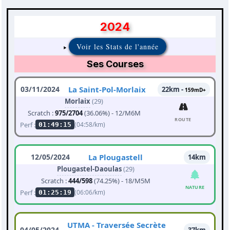
2024
Voir les Stats de l'année
Ses Courses
03/11/2024
La Saint-Pol-Morlaix
22km -
159mD+
Morlaix
(29)
Scratch :
975/2704
(36.06%) - 12/M6M
ROUTE
Perf :
(04:58/km)
01:49:15
12/05/2024
La Plougastell
14km
Plougastel-Daoulas
(29)
Scratch :
444/598
(74.25%) - 18/M5M
NATURE
Perf :
(06:06/km)
01:25:19
UTMA - Traversée Secrète
04/05/2024