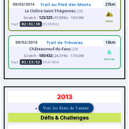
09/03/2014
Trail au Pied des Monts
27km
Le Cloître-Saint-Thégonnec
(29)
Scratch :
123/325
(37.85%) - 10/V2M
TRAIL
Perf :
(05:59/km)
02:41:38
09/02/2014
Trail de Trévarez
13km
Châteauneuf-du-Faou
(29)
Scratch :
105/432
(24.31%) - 17/V2M
NATURE
Perf :
(05:41/km)
01:13:52
2013
Voir les Stats de l'année
Défis & Challenges