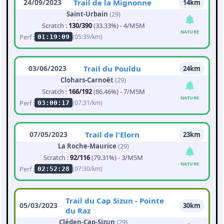
24/09/2023
Trail de la Mignonne
14km
Saint-Urbain
(29)
Scratch :
130/390
(33.33%) - 4/M5M
NATURE
Perf :
(05:39/km)
01:19:09
03/06/2023
Trail du Pouldu
24km
Clohars-Carnoët
(29)
Scratch :
166/192
(86.46%) - 7/M5M
NATURE
Perf :
(07:31/km)
03:00:17
07/05/2023
Trail de l'Elorn
23km
La Roche-Maurice
(29)
Scratch :
92/116
(79.31%) - 3/M5M
NATURE
Perf :
(07:30/km)
02:52:28
Trail du Cap Sizun - Pointe
05/03/2023
30km
du Raz
Cléden-Cap-Sizun
(29)