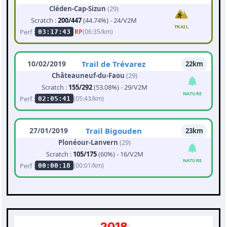
Cléden-Cap-Sizun
(29)
Scratch :
200/447
(44.74%) - 24/V2M
TRAIL
Perf :
RP
(06:35/km)
03:17:43
10/02/2019
Trail de Trévarez
22km
Châteauneuf-du-Faou
(29)
Scratch :
155/292
(53.08%) - 29/V2M
NATURE
Perf :
(05:43/km)
02:05:41
27/01/2019
Trail Bigouden
23km
Plonéour-Lanvern
(29)
Scratch :
105/175
(60%) - 16/V2M
NATURE
Perf :
(00:01/km)
00:00:18
2018