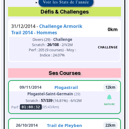
Voir les Stats de l'année
Défis & Challenges
31/12/2014 -
Challenge Armorik
0km
Trail 2014 - Hommes
Divers (29) -
Challenge
Scratch :
26/108
- 2/V2M
CHALLENGE
Perf : 205 (9 courses) - Moy :
Indice : 24.07%
Ses Courses
09/11/2014
Plogastrail
12km
Plogastel-Saint-Germain
(29)
Scratch :
57/339
(16.81%) - 6/V2M
NATURE
Perf :
(05:43/km)
01:08:32
26/10/2014
Trail de Pleyben
22km