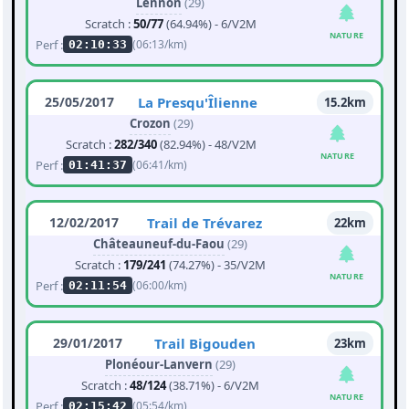
Lennon
(29)
Scratch :
50/77
(64.94%) - 6/V2M
NATURE
Perf :
(06:13/km)
02:10:33
25/05/2017
La Presqu'Îlienne
15.2km
Crozon
(29)
Scratch :
282/340
(82.94%) - 48/V2M
NATURE
Perf :
(06:41/km)
01:41:37
12/02/2017
Trail de Trévarez
22km
Châteauneuf-du-Faou
(29)
Scratch :
179/241
(74.27%) - 35/V2M
NATURE
Perf :
(06:00/km)
02:11:54
29/01/2017
Trail Bigouden
23km
Plonéour-Lanvern
(29)
Scratch :
48/124
(38.71%) - 6/V2M
NATURE
Perf :
(05:54/km)
02:15:42