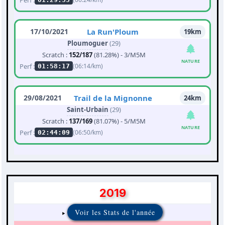
17/10/2021
La Run'Ploum
19km
Ploumoguer
(29)
Scratch :
152/187
(81.28%) - 3/M5M
NATURE
Perf :
(06:14/km)
01:58:17
29/08/2021
Trail de la Mignonne
24km
Saint-Urbain
(29)
Scratch :
137/169
(81.07%) - 5/M5M
NATURE
Perf :
(06:50/km)
02:44:09
2019
Voir les Stats de l'année