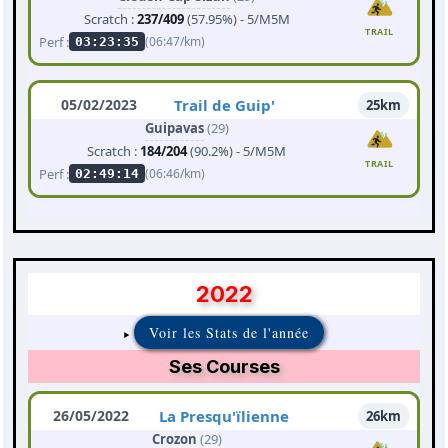
Scratch :
237/409
(57.95%) - 5/M5M
TRAIL
Perf :
(06:47/km)
03:23:35
05/02/2023
Trail de Guip'
25km
Guipavas
(29)
Scratch :
184/204
(90.2%) - 5/M5M
TRAIL
Perf :
(06:46/km)
02:49:14
2022
Voir les Stats de l'année
Ses Courses
26/05/2022
La Presqu'ïlienne
26km
Crozon
(29)