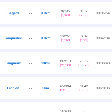
9/195
4.62
Bégard
22
9.9km
00:35:54
(1/48)
(2.08)
16/251
6.37
Tonquédec
22
9.9km
00:42:34
(1/82)
(1.22)
137/181
75.69
Langueux
22
10km
00:36:43
(21/38)
(55.26)
45/394
11.42
Lannion
22
5km
00:20:36
(1/188)
(0.53)
14/400
3.5