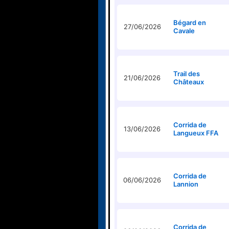
Bégard en
27/06/2026
Cavale
Trail des
21/06/2026
Châteaux
Corrida de
13/06/2026
Langueux FFA
Corrida de
06/06/2026
Lannion
Corrida de