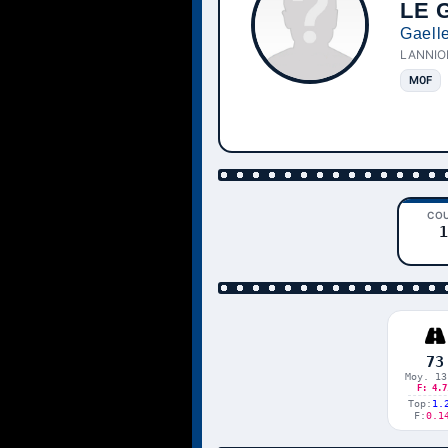
LE 
Gaell
LANNIO
M0F
CO
1
73
Moy. 13
F: 4.7
Top:
1.
F:
0.1