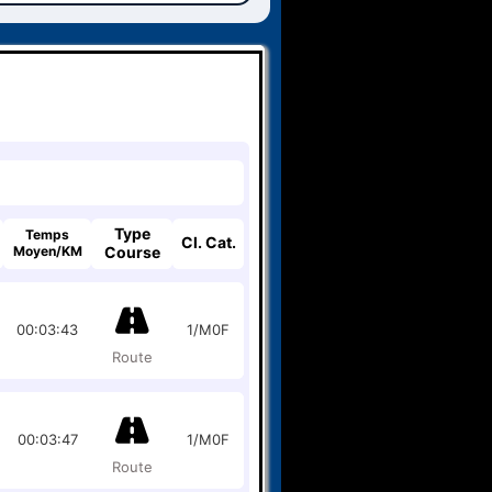
Type
Temps
Cl. Cat.
Moyen/KM
Course
00:03:43
1/M0F
Route
00:03:47
1/M0F
Route