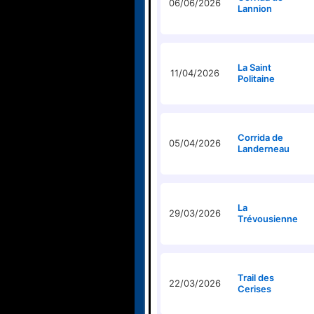
06/06/2026
Lannion
La Saint
11/04/2026
Politaine
Corrida de
05/04/2026
Landerneau
La
29/03/2026
Trévousienne
Trail des
22/03/2026
Cerises