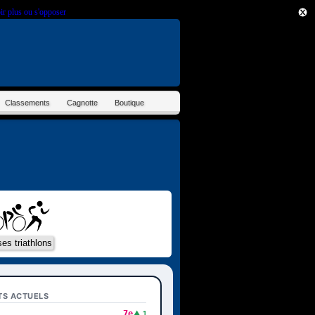
ir plus ou s'opposer
.
Classements
Cagnotte
Boutique
TS ACTUELS
7e
▲ 1