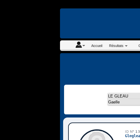
En continuant à navigue
Accueil
Résultats
ID N°
1
Glegle