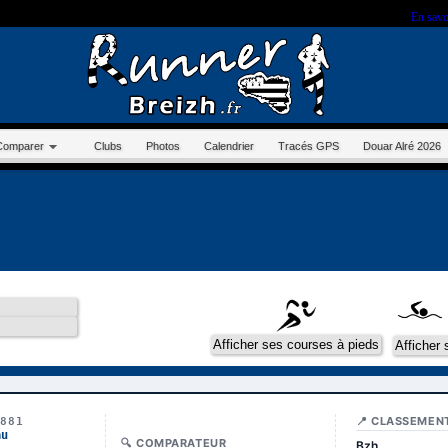
r sur ce site, vous nous autorisez à déposer un cookie à des fins de mesure d'audience.
En savo
Comparer
Clubs
Photos
Calendrier
Tracés GPS
Douar Alré 2026
📍 CLASSEMEN
3881
au
🔍 COMPARATEUR
Bzh