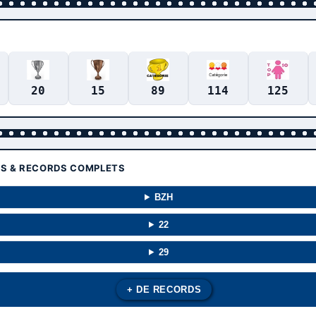
20
15
89
114
125
TS & RECORDS COMPLETS
BZH
22
29
+ DE RECORDS