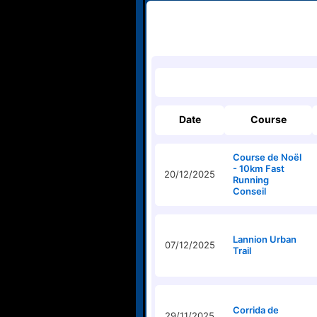
Date
Course
Course de Noël
- 10km Fast
20/12/2025
Running
Conseil
Lannion Urban
07/12/2025
Trail
Corrida de
29/11/2025