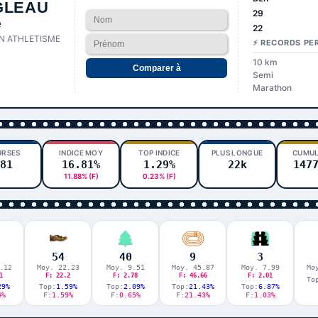
GLEAU
29
e
22
N ATHLETISME
⚡ RECORDS PE
10 km
Comparer à
Semi
Marathon
URSES
INDICE MOY
TOP INDICE
PLUS LONGUE
CUMUL
81
16.81%
1.29%
22k
147
11.88% (F)
0.23% (F)
54
40
9
3
.12
Moy. 22.23
Moy. 9.51
Moy. 45.87
Moy. 7.99
Mo
1
F: 22.2
F: 2.78
F: 46.66
F: 2.01
To
29%
Top:
1.59%
Top:
2.09%
Top:
21.43%
Top:
6.87%
4%
F:
1.59%
F:
0.65%
F:
21.43%
F:
1.03%