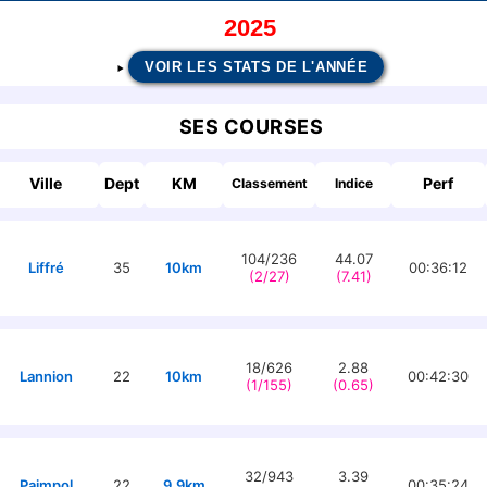
2025
VOIR LES STATS DE L'ANNÉE
SES COURSES
Ville
Dept
KM
Perf
Classement
Indice
104/236
44.07
Liffré
35
10km
00:36:12
(2/27)
(7.41)
18/626
2.88
Lannion
22
10km
00:42:30
(1/155)
(0.65)
32/943
3.39
Paimpol
22
9.9km
00:35:24