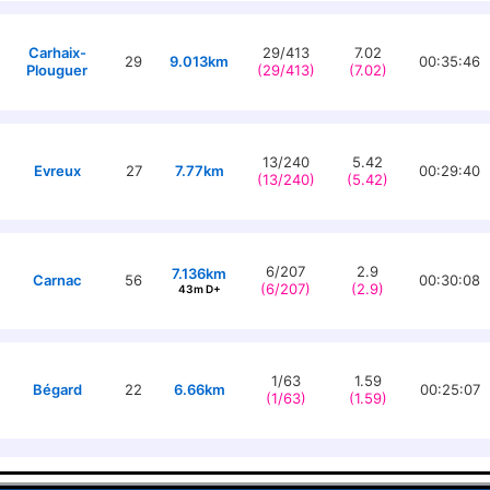
Carhaix-
29/413
7.02
29
9.013km
00:35:46
Plouguer
(29/413)
(7.02)
13/240
5.42
Evreux
27
7.77km
00:29:40
(13/240)
(5.42)
6/207
2.9
7.136km
Carnac
56
00:30:08
(6/207)
(2.9)
43m D+
1/63
1.59
Bégard
22
6.66km
00:25:07
(1/63)
(1.59)