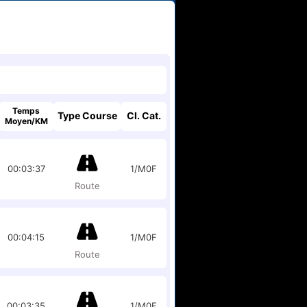
Temps
Type Course
Cl. Cat.
Moyen/KM
00:03:37
1/M0F
Route
00:04:15
1/M0F
Route
00:03:35
1/M0F