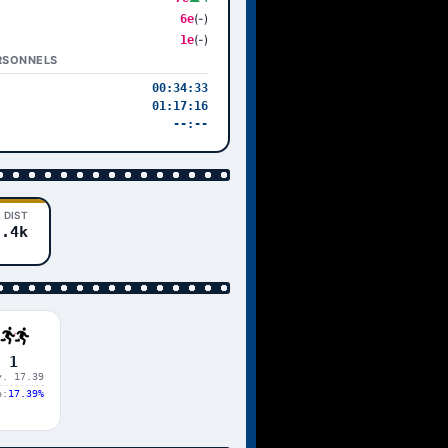
(-)
6e
(-)
1e
RSONNELS
00:34:33
01:17:16
--:--
 DIST
7.4k
1
y. 17.39
p:
17.39%