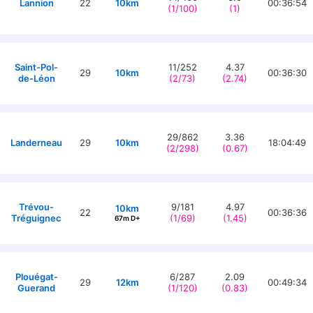
Lannion
22
10km
00:36:54
(1/100)
(1)
Saint-Pol-
11/252
4.37
29
10km
00:36:30
de-Léon
(2/73)
(2.74)
29/862
3.36
Landerneau
29
10km
18:04:49
(2/298)
(0.67)
Trévou-
9/181
4.97
10km
22
00:36:36
Tréguignec
(1/69)
(1.45)
67m D+
Plouégat-
6/287
2.09
29
12km
00:49:34
Guerand
(1/120)
(0.83)