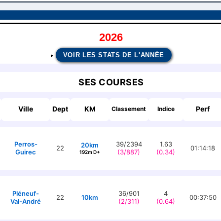
2026
VOIR LES STATS DE L'ANNÉE
SES COURSES
Ville
Dept
KM
Perf
Classement
Indice
Perros-
39/2394
1.63
20km
22
01:14:18
Guirec
(3/887)
(0.34)
192m D+
Pléneuf-
36/901
4
22
10km
00:37:50
Val-André
(2/311)
(0.64)