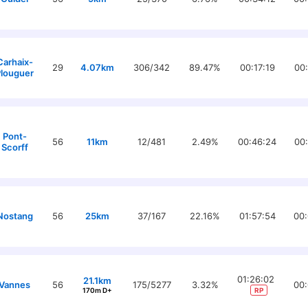
Carhaix-
29
4.07km
306/342
89.47%
00:17:19
00
louguer
Pont-
56
11km
12/481
2.49%
00:46:24
00
Scorff
Nostang
56
25km
37/167
22.16%
01:57:54
00:
01:26:02
21.1km
Vannes
56
175/5277
3.32%
00:
170m D+
RP