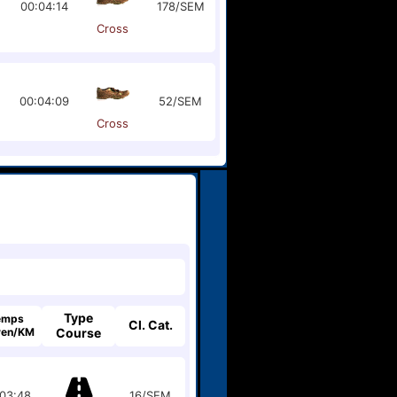
00:04:14
178/SEM
Cross
00:04:09
52/SEM
Cross
Type
emps
Cl. Cat.
en/KM
Course
03:48
16/SEM