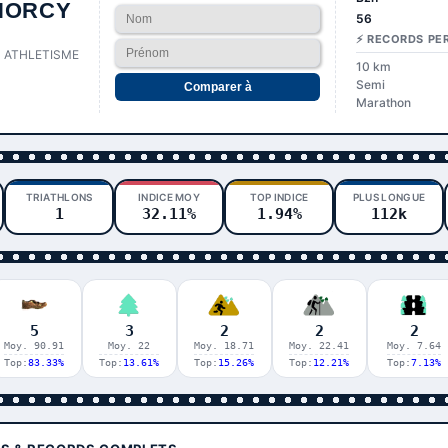
NORCY
56
⚡ RECORDS PE
 ATHLETISME
10 km
Semi
Comparer à
Marathon
TRIATHLONS
INDICE MOY
TOP INDICE
PLUS LONGUE
1
32.11%
1.94%
112k
5
3
2
2
2
Moy. 90.91
Moy. 22
Moy. 18.71
Moy. 22.41
Moy. 7.64
Top:
83.33%
Top:
13.61%
Top:
15.26%
Top:
12.21%
Top:
7.13%