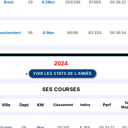
Brest
29
8.58km
293/299
97.99%
00:36:22
uestembert
56
8.9km
80/96
83.33%
00:36:54
2024
VOIR LES STATS DE L'ANNÉE
SES COURSES
T
Ville
Dept
KM
Perf
Classement
Indice
Moy
Guidel
56
9km
25/370
6.76%
00:34:12
00: