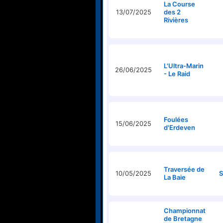
La Course
13/07/2025
des 2
Rivières
L'Ultra-Marin
26/06/2025
- Le Raid
Foulées
15/06/2025
d'Erdeven
Traversée de
10/05/2025
S
La Baie
Championnat
de Bretagne