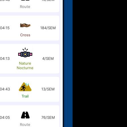
Route
:04:15
184/SEM
Cross
:04:13
4/SEM
Nature
Nocturne
04:43
13/SEM
Trail
04:05
76/SEM
Route