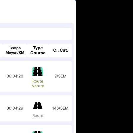
Type
Temps
Cl. Cat.
Moyen/KM
Course
00:04:20
9/SEM
Route
Nature
00:04:29
146/SEM
Route