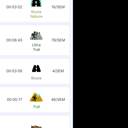
00:03:52
16/SEM
Route
Nature
00:06:43
78/SEM
Ultra
Trail
00:03:56
4/SEM
Route
00:05:17
46/SEM
Trail