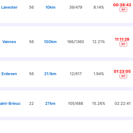
00:38:42
Lanester
56
10km
39/479
8.14%
RP
11:11:29
Vannes
56
100km
166/1360
12.21%
RP
01:23:05
Erdeven
56
21.1km
12/617
1.94%
RP
aint-Brieuc
22
27km
105/688
15.26%
02:22:41