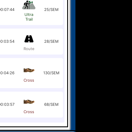
00:07:44
25/SEM
Ultra
Trail
0:03:54
28/SEM
Route
0:04:26
130/SEM
Cross
00:03:57
68/SEM
Cross