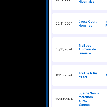
Hivernales
Cross Court
20/11/2024
Hommes
P
Trail des
15/11/2024
Animaux de
Lumière
Trail de la Ria
13/10/2024
d'Etel
50ème Semi-
Marathon
15/09/2024
Auray-
Vannes