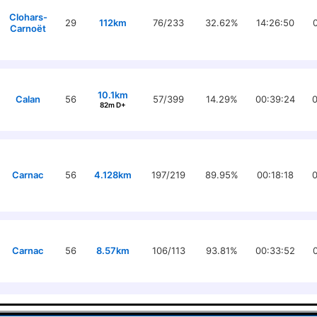
Clohars-
29
112km
76/233
32.62%
14:26:50
Carnoët
10.1km
Calan
56
57/399
14.29%
00:39:24
0
82m D+
Carnac
56
4.128km
197/219
89.95%
00:18:18
0
Carnac
56
8.57km
106/113
93.81%
00:33:52