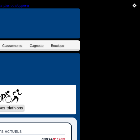
ir plus ou s'opposer
.
Classements
Cagnotte
Boutique
TS ACTUELS
4492e
▼ 1930