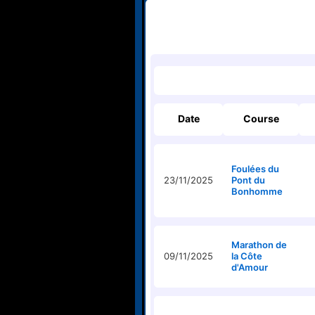
Date
Course
Foulées du
23/11/2025
Pont du
Bonhomme
Marathon de
09/11/2025
la Côte
d'Amour