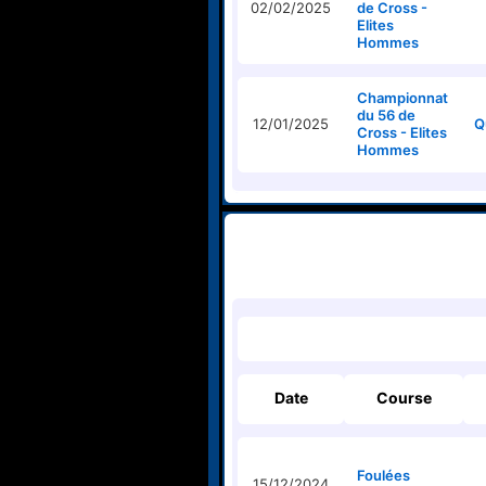
02/02/2025
de Cross -
Elites
Hommes
Championnat
du 56 de
12/01/2025
Q
Cross - Elites
Hommes
Date
Course
Foulées
15/12/2024