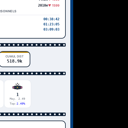
2010e
▼ 1599
RSONNELS
00:38:42
01:23:05
03:09:03
CUMUL DIST
518.9k
1
Moy. 2.49
Top:
2.49%