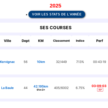
2025
VOIR LES STATS DE L'ANNÉE
SES COURSES
Ville
Dept
KM
Perf
Classement
Indice
Kervignac
56
10km
32/449
7.13%
00:43:19
03:09:03
42.195km
La Baule
44
405/6002
6.75%
91m D+
RP