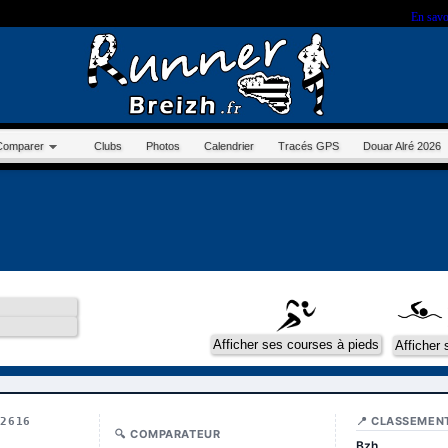
r sur ce site, vous nous autorisez à déposer un cookie à des fins de mesure d'audience.
En savo
Comparer
Clubs
Photos
Calendrier
Tracés GPS
Douar Alré 2026
📍 CLASSEMEN
12616
🔍 COMPARATEUR
Bzh