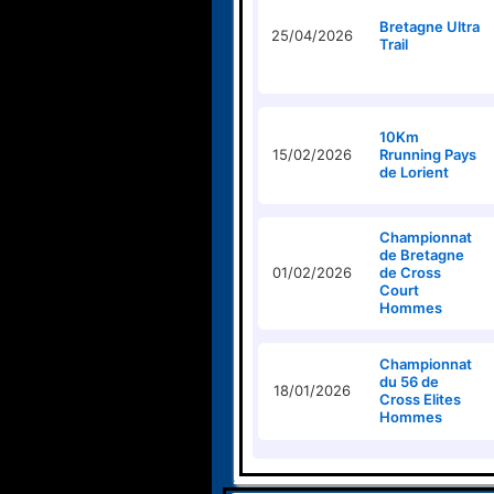
Bretagne Ultra
25/04/2026
Trail
10Km
15/02/2026
Rrunning Pays
de Lorient
Championnat
de Bretagne
01/02/2026
de Cross
Court
Hommes
Championnat
du 56 de
18/01/2026
Cross Elites
Hommes