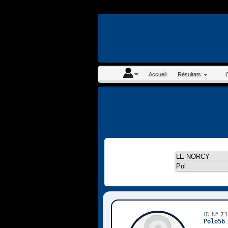
En continuant à navigue
Accueil
Résultats
ID N°
7
Polo56