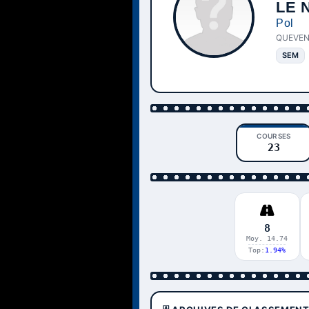
LE 
Pol
QUEVEN
SEM
COURSES
23
8
Moy. 14.74
Top:
1.94%