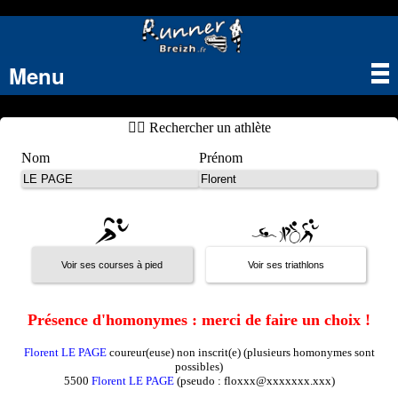
Menu
Tog
nav
🏃‍♂️ Rechercher un athlète
Nom
Prénom
Présence d'homonymes : merci de faire un choix !
Florent LE PAGE
coureur(euse) non inscrit(e) (plusieurs homonymes sont
possibles)
5500
Florent LE PAGE
(pseudo : floxxx@xxxxxxx.xxx)