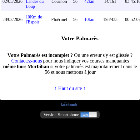
02/05/2026
Landes du
Cournon
56
42km
14/161
03:45:1
Loup
10Km de
28/02/2026
Ploërmel
56
10km
193/433
00:52:0
l'Espoir
Votre Palmarès
Votre Palmarès est incomplet ?
Ou une erreur s'y est glissée ?
Contactez-nous
pour nous indiquer vos courses manquantes
même hors Morbihan
si votre palmarès est majoritairement dans le
56 et nous mettrons à jour
↑ Haut du site ↑
Version Smartphone