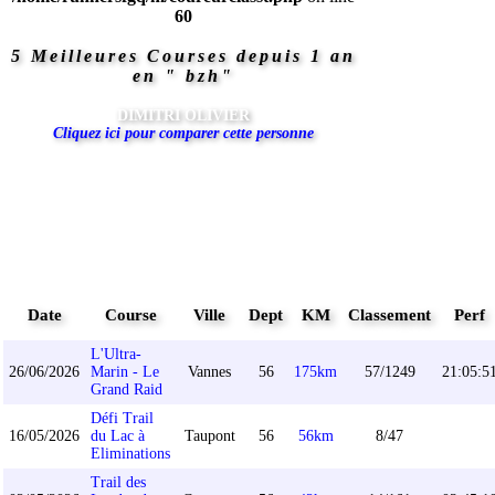
60
5 Meilleures Courses depuis 1 an
en " bzh"
DIMITRI OLIVIER
Cliquez ici pour comparer cette personne
Date
Course
Ville
Dept
KM
Classement
Perf
L'Ultra-
26/06/2026
Marin - Le
Vannes
56
175km
57/1249
21:05:5
Grand Raid
Défi Trail
16/05/2026
du Lac à
Taupont
56
56km
8/47
Eliminations
Trail des