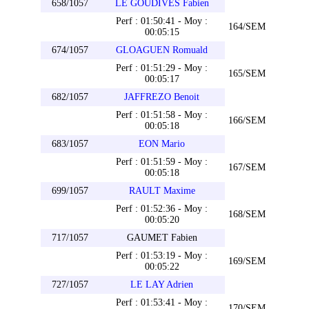
658/1057
LE GOUDIVES Fabien
Perf : 01:50:41 - Moy :
164/SEM
00:05:15
674/1057
GLOAGUEN Romuald
Perf : 01:51:29 - Moy :
165/SEM
00:05:17
682/1057
JAFFREZO Benoit
Perf : 01:51:58 - Moy :
166/SEM
00:05:18
683/1057
EON Mario
Perf : 01:51:59 - Moy :
167/SEM
00:05:18
699/1057
RAULT Maxime
Perf : 01:52:36 - Moy :
168/SEM
00:05:20
717/1057
GAUMET Fabien
Perf : 01:53:19 - Moy :
169/SEM
00:05:22
727/1057
LE LAY Adrien
Perf : 01:53:41 - Moy :
170/SEM