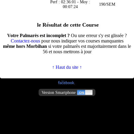
Perf : 02:36:01 - Moy :
190/SEM
00:07:24
le Résultat de cette Course
Votre Palmarès est incomplet ?
Ou une erreur s'y est glissée ?
Contactez-nous
pour nous indiquer vos courses manquantes
même hors Morbihan
si votre palmarès est majoritairement dans le
56 et nous mettrons à jour
↑ Haut du site ↑
Version Smartphone