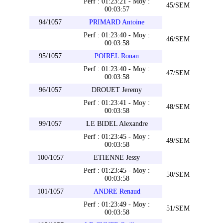
Perf : 01:23:21 - Moy :
45/SEM
00:03:57
94/1057
PRIMARD Antoine
Perf : 01:23:40 - Moy :
46/SEM
00:03:58
95/1057
POIREL Ronan
Perf : 01:23:40 - Moy :
47/SEM
00:03:58
96/1057
DROUET Jeremy
Perf : 01:23:41 - Moy :
48/SEM
00:03:58
99/1057
LE BIDEL Alexandre
Perf : 01:23:45 - Moy :
49/SEM
00:03:58
100/1057
ETIENNE Jessy
Perf : 01:23:45 - Moy :
50/SEM
00:03:58
101/1057
ANDRE Renaud
Perf : 01:23:49 - Moy :
51/SEM
00:03:58