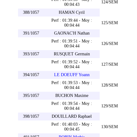
124/SEM
00:04:43
388/1057
HAMAN Cyril
Perf : 01:39:44 - Moy :
125/SEM
00:04:44
391/1057
GAONAC'H Nathan
Perf : 01:39:51 - Moy :
126/SEM
00:04:44
393/1057
RUSQUET Germain
Perf : 01:39:52 - Moy :
127/SEM
00:04:44
394/1057
LE DOEUFF Yoann
Perf : 01:39:53 - Moy :
128/SEM
00:04:44
395/1057
BUCHON Maxime
Perf : 01:39:54 - Moy :
129/SEM
00:04:44
398/1057
DOUILLARD Raphael
Perf : 01:40:03 - Moy :
130/SEM
00:04:45