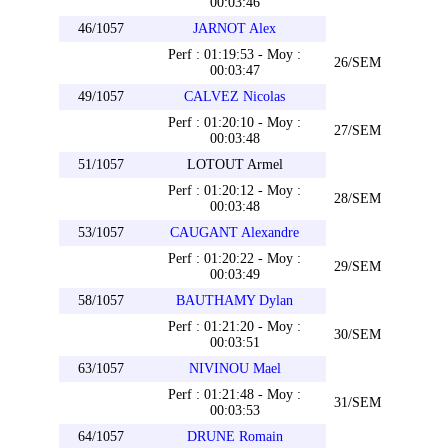
00:03:46
46/1057
JARNOT Alex
Perf : 01:19:53 - Moy :
26/SEM
00:03:47
49/1057
CALVEZ Nicolas
Perf : 01:20:10 - Moy :
27/SEM
00:03:48
51/1057
LOTOUT Armel
Perf : 01:20:12 - Moy :
28/SEM
00:03:48
53/1057
CAUGANT Alexandre
Perf : 01:20:22 - Moy :
29/SEM
00:03:49
58/1057
BAUTHAMY Dylan
Perf : 01:21:20 - Moy :
30/SEM
00:03:51
63/1057
NIVINOU Mael
Perf : 01:21:48 - Moy :
31/SEM
00:03:53
64/1057
DRUNE Romain