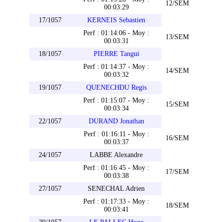
12/SEM
00:03:29
17/1057
KERNEIS Sebastien
Perf : 01:14:06 - Moy :
13/SEM
00:03:31
18/1057
PIERRE Tangui
Perf : 01:14:37 - Moy :
14/SEM
00:03:32
19/1057
QUENECHDU Regis
Perf : 01:15:07 - Moy :
15/SEM
00:03:34
22/1057
DURAND Jonathan
Perf : 01:16:11 - Moy :
16/SEM
00:03:37
24/1057
LABBE Alexandre
Perf : 01:16:45 - Moy :
17/SEM
00:03:38
27/1057
SENECHAL Adrien
Perf : 01:17:33 - Moy :
18/SEM
00:03:41