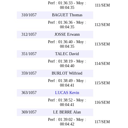
Perf : 01:36:33 - Moy :
111/SEM
00:04:35
310/1057
BAGUET Thomas
Perf : 01:36:36 - Moy :
112/SEM
00:04:35
312/1057
JOSSE Erwann
Perf : 01:36:40 - Moy :
113/SEM
00:04:35
351/1057
TALEC David
Perf : 01:38:19 - Moy :
114/SEM
00:04:40
359/1057
BURLOT Wilfried
Perf : 01:38:49 - Moy :
115/SEM
00:04:41
363/1057
LUCAS Kevin
Perf : 01:38:52 - Moy :
116/SEM
00:04:41
369/1057
LE BERRE Alan
Perf : 01:39:02 - Moy :
117/SEM
00:04:42