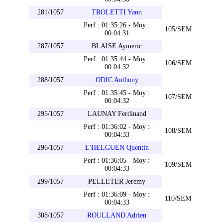
281/1057
TROLETTI Yann
Perf : 01:35:26 - Moy :
105/SEM
00:04:31
287/1057
BLAISE Aymeric
Perf : 01:35:44 - Moy :
106/SEM
00:04:32
288/1057
ODIC Anthony
Perf : 01:35:45 - Moy :
107/SEM
00:04:32
295/1057
LAUNAY Ferdinand
Perf : 01:36:02 - Moy :
108/SEM
00:04:33
296/1057
L'HELGUEN Quentin
Perf : 01:36:05 - Moy :
109/SEM
00:04:33
299/1057
PELLETER Jeremy
Perf : 01:36:09 - Moy :
110/SEM
00:04:33
308/1057
ROULLAND Adrien