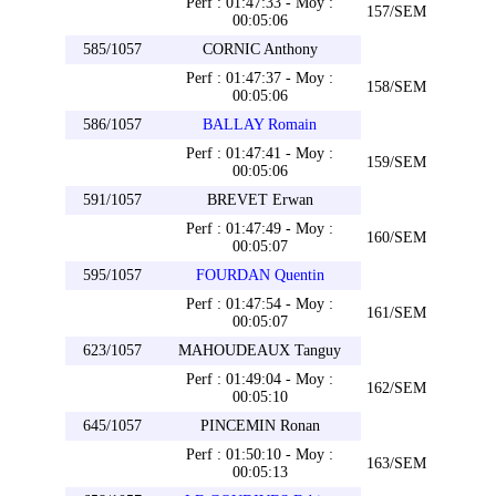
Perf : 01:47:33 - Moy :
157/SEM
00:05:06
585/1057
CORNIC Anthony
Perf : 01:47:37 - Moy :
158/SEM
00:05:06
586/1057
BALLAY Romain
Perf : 01:47:41 - Moy :
159/SEM
00:05:06
591/1057
BREVET Erwan
Perf : 01:47:49 - Moy :
160/SEM
00:05:07
595/1057
FOURDAN Quentin
Perf : 01:47:54 - Moy :
161/SEM
00:05:07
623/1057
MAHOUDEAUX Tanguy
Perf : 01:49:04 - Moy :
162/SEM
00:05:10
645/1057
PINCEMIN Ronan
Perf : 01:50:10 - Moy :
163/SEM
00:05:13