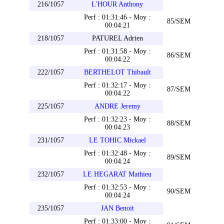
216/1057
L'HOUR Anthony
Perf : 01:31:46 - Moy :
85/SEM
00:04:21
218/1057
PATUREL Adrien
Perf : 01:31:58 - Moy :
86/SEM
00:04:22
222/1057
BERTHELOT Thibault
Perf : 01:32:17 - Moy :
87/SEM
00:04:22
225/1057
ANDRE Jeremy
Perf : 01:32:23 - Moy :
88/SEM
00:04:23
231/1057
LE TOHIC Mickael
Perf : 01:32:48 - Moy :
89/SEM
00:04:24
232/1057
LE HEGARAT Mathieu
Perf : 01:32:53 - Moy :
90/SEM
00:04:24
235/1057
JAN Benoit
Perf : 01:33:00 - Moy :