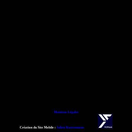
Mentions Légales
Création du Site Mobile :
Julien Kurtzemann
- 2015 -