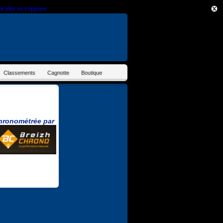
ir plus ou s'opposer
.
Classements
Cagnotte
Boutique
hronométrée par