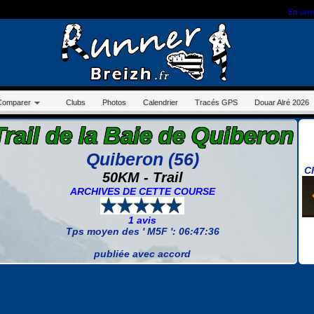
r sur ce site, vous nous autorisez à déposer un cookie à des fins de mesure d'audience.
En savo
Comparer
Clubs
Photos
Calendrier
Tracés GPS
Douar Alré 2026
Trail de la Baie de Quiberon
Quiberon (56)
C
50KM - Trail
ARCHIVES DE CETTE COURSE
1 avis
Tps moyen des ' M5F ': 06:47:36
publiée avec accord