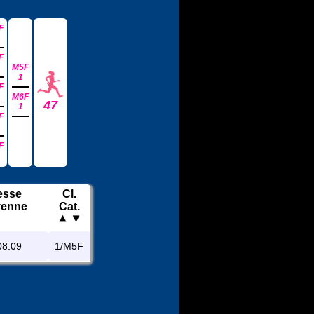
F
F
M5F
1
F
M6F
47
1
F
F
esse
Cl.
enne
Cat.
08:09
1/M5F