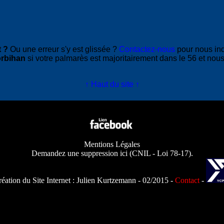
 ?
Ou une erreur s'y est glissée ?
Contactez-nous
pour nous in
rbihan
si votre palmarès est majoritairement dans le 56 et nous
↑ Haut du site ↑
Mentions Légales
Demandez une suppression ici
(
CNIL - Loi 78-17
).
éation du Site Internet :
Julien Kurtzemann
- 02/2015 -
Contact
-