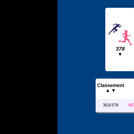
378
Classement
363/378
NO