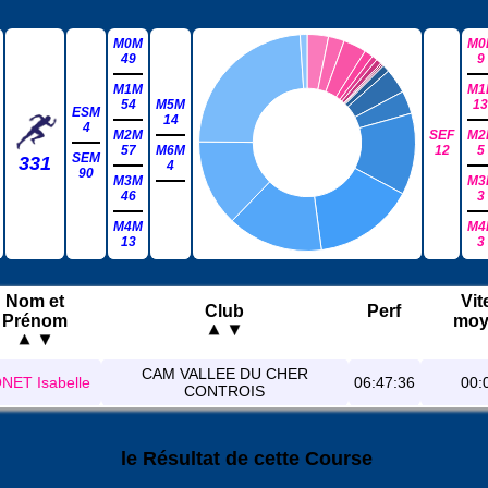
M0M
M0
49
9
M1M
M1
54
M5M
13
ESM
14
4
M2M
SEF
M2
57
M6M
12
5
SEM
331
4
90
M3M
M3
46
3
M4M
M4
13
3
Nom et
Vit
Club
Perf
Prénom
moy
CAM VALLEE DU CHER
NET Isabelle
06:47:36
00:
CONTROIS
le Résultat de cette Course