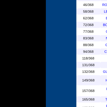
46/368
RO
58/368
L
62/368
72/368
BO
77/368
83/368
88/368
94/368
C
118/368
131/368
132/368
GU
149/368
157/368
165/368