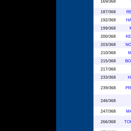
169/368
187/368
RE
192/368
HA
199/368
200/368
KE
203/368
NO
210/368
M
215/368
BO
217/368
233/368
H
239/368
PR
246/368
247/368
MA
266/368
TOU