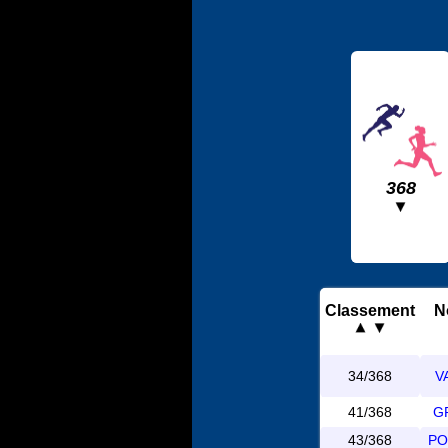
368
Classement
N
34/368
V
41/368
GR
43/368
PO