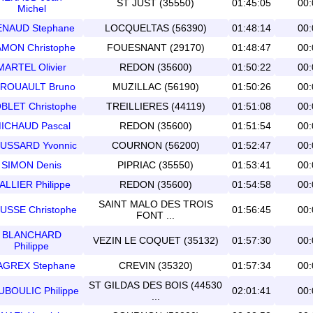
ST JUST (35550)
01:45:05
00:
Michel
NAUD Stephane
LOCQUELTAS (56390)
01:48:14
00:
MON Christophe
FOUESNANT (29170)
01:48:47
00:
MARTEL Olivier
REDON (35600)
01:50:22
00:
ROUAULT Bruno
MUZILLAC (56190)
01:50:26
00:
BLET Christophe
TREILLIERES (44119)
01:51:08
00:
ICHAUD Pascal
REDON (35600)
01:51:54
00:
USSARD Yvonnic
COURNON (56200)
01:52:47
00:
SIMON Denis
PIPRIAC (35550)
01:53:41
00:
ALLIER Philippe
REDON (35600)
01:54:58
00:
SAINT MALO DES TROIS
USSE Christophe
01:56:45
00:
FONT ...
BLANCHARD
VEZIN LE COQUET (35132)
01:57:30
00:
Philippe
GREX Stephane
CREVIN (35320)
01:57:34
00:
ST GILDAS DES BOIS (44530
BOULIC Philippe
02:01:41
00:
...