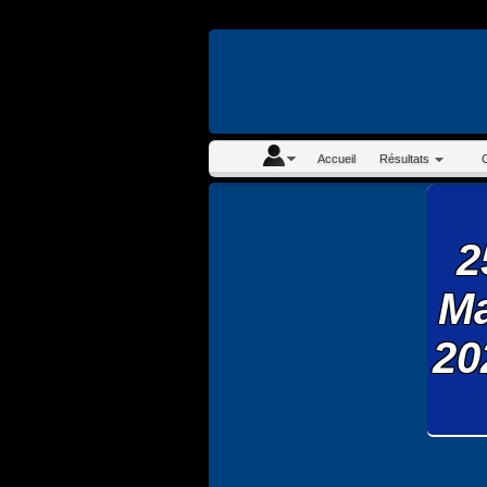
En continuant à navigue
Accueil
Résultats
2
M
20