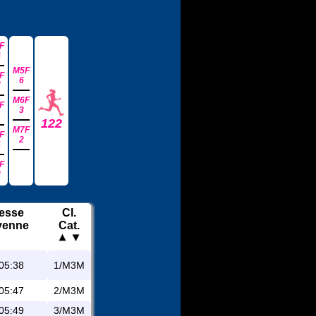
F
6
M5F
F
6
7
M6F
F
3
1
122
M7F
F
2
4
F
8
tesse
Cl.
yenne
Cat.
05:38
1/M3M
05:47
2/M3M
05:49
3/M3M