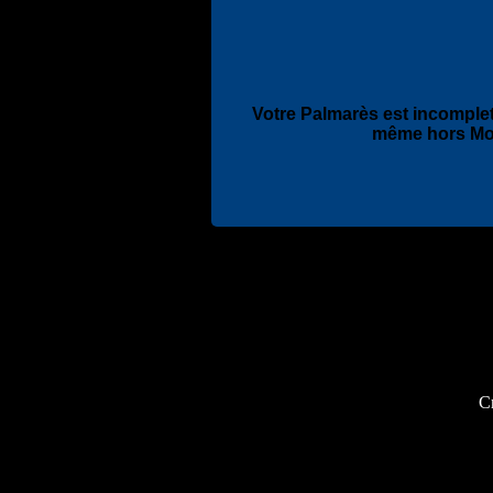
Votre Palmarès est incomplet
même hors Mo
Cr