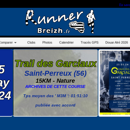
r sur ce site, vous nous autorisez à déposer un cookie à des fins de mesure d'audience.
En savo
Comparer
Clubs
Photos
Calendrier
Tracés GPS
Douar Alré 2026
Trail des Garciaux
5
Saint-Perreux (56)
ay
15KM - Nature
ARCHIVES DE CETTE COURSE
24
Tps moyen des ' M3M ': 01:51:10
publiée avec accord