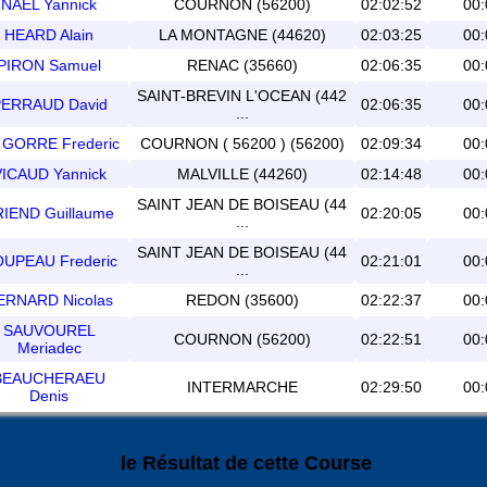
NAEL Yannick
COURNON (56200)
02:02:52
00:
HEARD Alain
LA MONTAGNE (44620)
02:03:25
00:
PIRON Samuel
RENAC (35660)
02:06:35
00:
SAINT-BREVIN L'OCEAN (442
ERRAUD David
02:06:35
00:
...
 GORRE Frederic
COURNON ( 56200 ) (56200)
02:09:34
00:
ICAUD Yannick
MALVILLE (44260)
02:14:48
00:
SAINT JEAN DE BOISEAU (44
IEND Guillaume
02:20:05
00:
...
SAINT JEAN DE BOISEAU (44
UPEAU Frederic
02:21:01
00:
...
ERNARD Nicolas
REDON (35600)
02:22:37
00:
SAUVOUREL
COURNON (56200)
02:22:51
00:
Meriadec
BEAUCHERAEU
INTERMARCHE
02:29:50
00:
Denis
le Résultat de cette Course