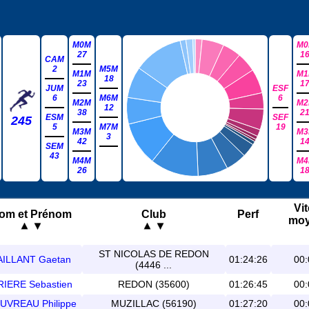
M0M
M0
27
1
CAM
2
M5M
M1M
M1
18
23
1
JUM
ESF
6
M6M
6
M2M
M2
12
38
2
ESM
SEF
245
5
M7M
19
M3M
M3
3
42
1
SEM
43
M4M
M4
26
1
Vi
om et Prénom
Club
Perf
mo
ST NICOLAS DE REDON
AILLANT Gaetan
01:24:26
00:
(4446 ...
IERE Sebastien
REDON (35600)
01:26:45
00:
UVREAU Philippe
MUZILLAC (56190)
01:27:20
00: