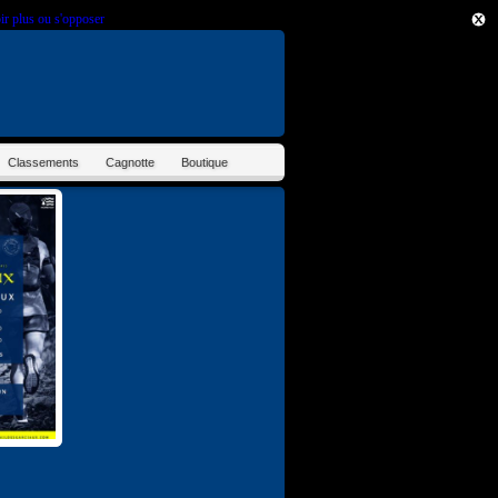
ir plus ou s'opposer
.
Classements
Cagnotte
Boutique