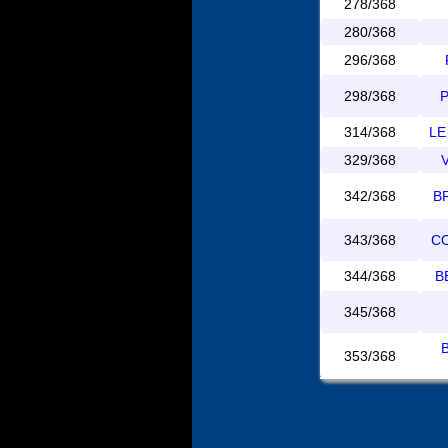
278/368
280/368
296/368
298/368
P
314/368
LE
329/368
V
342/368
BR
343/368
CO
344/368
B
345/368
353/368