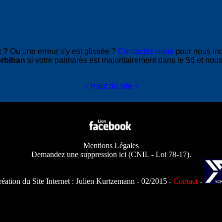
 ?
Ou une erreur s'y est glissée ?
Contactez-nous
pour nous in
rbihan
si votre palmarès est majoritairement dans le 56 et nous
↑ Haut du site ↑
Mentions Légales
Demandez une suppression ici
(
CNIL - Loi 78-17
).
éation du Site Internet :
Julien Kurtzemann
- 02/2015 -
Contact
-