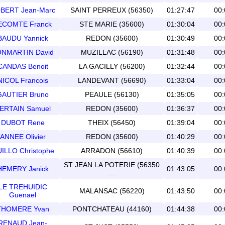
BERT Jean-Marc
SAINT PERREUX (56350)
01:27:47
00:
ECOMTE Franck
STE MARIE (35600)
01:30:04
00:
BAUDU Yannick
REDON (35600)
01:30:49
00:
NMARTIN David
MUZILLAC (56190)
01:31:48
00:
CANDAS Benoit
LA GACILLY (56200)
01:32:44
00:
NICOL Francois
LANDEVANT (56690)
01:33:04
00:
GAUTIER Bruno
PEAULE (56130)
01:35:05
00:
ERTAIN Samuel
REDON (35600)
01:36:37
00:
DUBOT Rene
THEIX (56450)
01:39:04
00:
ANNEE Olivier
REDON (35600)
01:40:29
00:
ILLO Christophe
ARRADON (56610)
01:40:39
00:
ST JEAN LA POTERIE (56350
HEMERY Janick
01:43:05
00:
...
LE TREHUIDIC
MALANSAC (56220)
01:43:50
00:
Guenael
THOMERE Yvan
PONTCHATEAU (44160)
01:44:38
00:
RENAUD Jean-