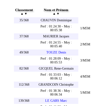
Classement
Nom et Prénom
35/368
CHAUVIN Dominique
Perf : 01:24:30 - Moy :
1/M5M
00:05:38
37/368
MAURIER Jacques
Perf : 01:24:55 - Moy :
2/M5M
00:05:40
49/368
TOUZE Denis
Perf : 01:28:09 - Moy :
3/M5M
00:05:53
82/368
GICQUEL Rene-Germain
Perf : 01:33:03 - Moy :
4/M5M
00:06:12
112/368
GRANDCOIN Christophe
Perf : 01:38:36 - Moy :
5/M5M
00:06:34
139/368
LE GARS Marc