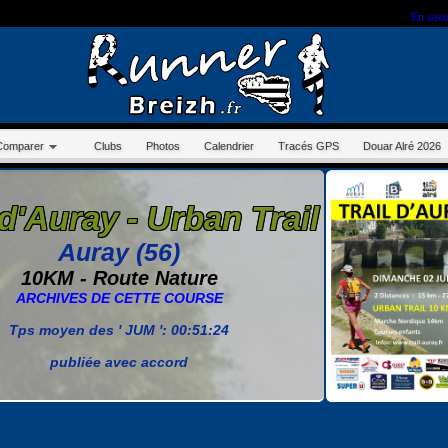
r sur ce site, vous nous autorisez à déposer un cookie à des fins de mesure d'audience.
En savo
Comparer
Clubs
Photos
Calendrier
Tracés GPS
Douar Alré 2026
 d'Auray - Urban Trail
Auray (56)
10KM - Route Nature
ARCHIVES DE CETTE COURSE
Tps moyen des ' JUM ': 00:51:24
publiée avec accord