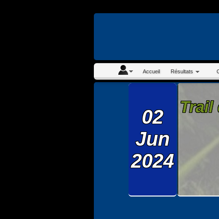
En continuant à navigue
Accueil
Résultats
Trail
02
Jun
2024