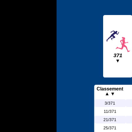
371
Classement
3/371
11/371
21/371
25/371