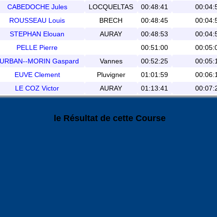
CABEDOCHE Jules
LOCQUELTAS
00:48:41
00:04:
ROUSSEAU Louis
BRECH
00:48:45
00:04:
STEPHAN Elouan
AURAY
00:48:53
00:04:
PELLE Pierre
00:51:00
00:05:
URBAN--MORIN Gaspard
Vannes
00:52:25
00:05:
EUVE Clement
Pluvigner
01:01:59
00:06:
LE COZ Victor
AURAY
01:13:41
00:07:
le Résultat de cette Course