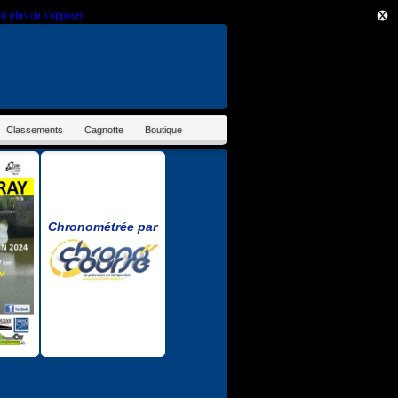
ir plus ou s'opposer
.
Classements
Cagnotte
Boutique
Chronométrée par