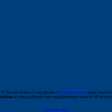
 ?
Ou une erreur s'y est glissée ?
Contactez-nous
pour nous in
rbihan
si votre palmarès est majoritairement dans le 56 et nous
↑ Haut du site ↑