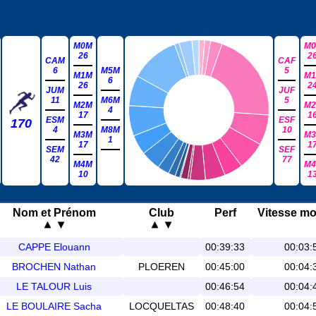
M0M
M0
26
2
CAM
CAF
6
M5M
5
M1M
M1
6
26
2
JUM
JUF
11
M6M
5
M2M
M2
4
17
1
ESM
ESF
170
4
M8M
10
M3M
M3
1
17
1
SEM
SEF
42
77
M4M
M4
10
1
Nom et Prénom
Club
Perf
Vitesse m
CAPPE Elouann
00:39:33
00:03:
BROCHEN Nathan
PLOEREN
00:45:00
00:04:
LE TALOUR Luis
00:46:54
00:04:
LE BOULAIRE Sacha
LOCQUELTAS
00:48:40
00:04: