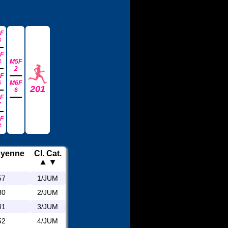
F
6
F
4
M5F
2
F
6
M6F
201
6
F
7
F
3
oyenne
Cl. Cat.
57
1/JUM
30
2/JUM
41
3/JUM
52
4/JUM