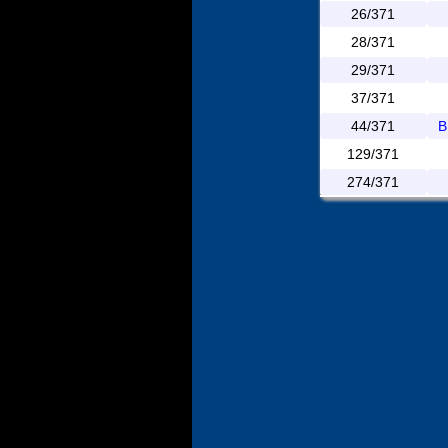
26/371
28/371
29/371
37/371
44/371
B
129/371
274/371