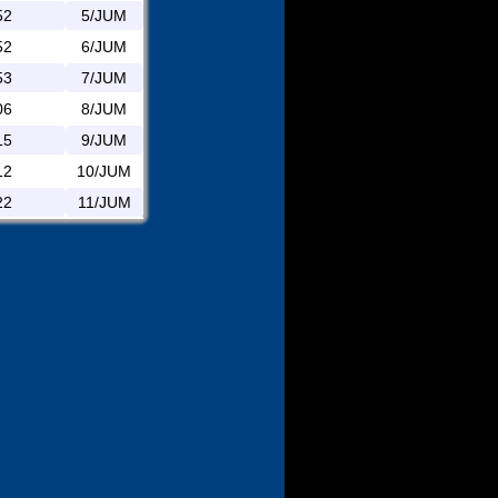
52
5/JUM
52
6/JUM
53
7/JUM
06
8/JUM
15
9/JUM
12
10/JUM
22
11/JUM