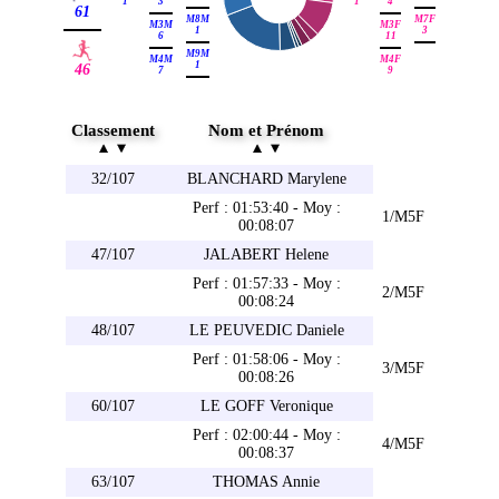
1
3
1
4
61
M8M
M7F
M3M
M3F
1
3
6
11
M9M
M4M
M4F
1
46
7
9
Classement
Nom et Prénom
32/107
BLANCHARD Marylene
Perf : 01:53:40 - Moy :
1/M5F
00:08:07
47/107
JALABERT Helene
Perf : 01:57:33 - Moy :
2/M5F
00:08:24
48/107
LE PEUVEDIC Daniele
Perf : 01:58:06 - Moy :
3/M5F
00:08:26
60/107
LE GOFF Veronique
Perf : 02:00:44 - Moy :
4/M5F
00:08:37
63/107
THOMAS Annie