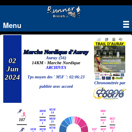
Menu
Tog
nav
Marche Nordique d'Auray
Auray (56)
02
14KM - Marche Nordique
Jun
ARCHIVES
2024
Tps moyen des ' M5F ': 02:06:23
Chronométrée par
publiée avec accord
M5M
M0M
M0F
14
1
1
M6M
M5F
107
M1M
M1F
21
11
1
3
M7M
M6F
SEM
M2M
SEF
M2F
5
3