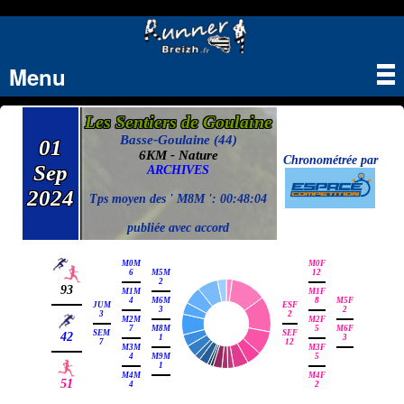
Menu
Tog
nav
Les Sentiers de Goulaine
Basse-Goulaine (44)
01
6KM - Nature
Chronométrée par
Sep
ARCHIVES
2024
Tps moyen des ' M8M ': 00:48:04
publiée avec accord
M0M
M0F
6
M5M
12
2
93
M1M
M1F
4
M6M
8
M5F
JUM
ESF
3
2
3
2
M2M
M2F
7
M8M
5
M6F
SEM
SEF
42
1
3
7
12
M3M
M3F
4
M9M
5
1
M4M
M4F
51
4
2