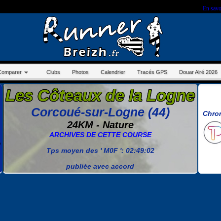
r sur ce site, vous nous autorisez à déposer un cookie à des fins de mesure d'audience.
En savo
Comparer
Clubs
Photos
Calendrier
Tracés GPS
Douar Alré 2026
Les Côteaux de la Logne
Corcoué-sur-Logne (44)
Chro
24KM - Nature
ARCHIVES DE CETTE COURSE
Tps moyen des ' M0F ': 02:49:02
publiée avec accord