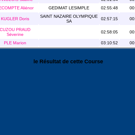
ECOMPTE Aliénor
GEDIMAT LESIMPLE
02:55:48
00
SAINT NAZAIRE OLYMPIQUE
KUGLER Doris
02:57:15
00
SA
CUZOU PRAUD
02:58:05
00
Séverine
PLE Marion
03:10:52
00
le Résultat de cette Course