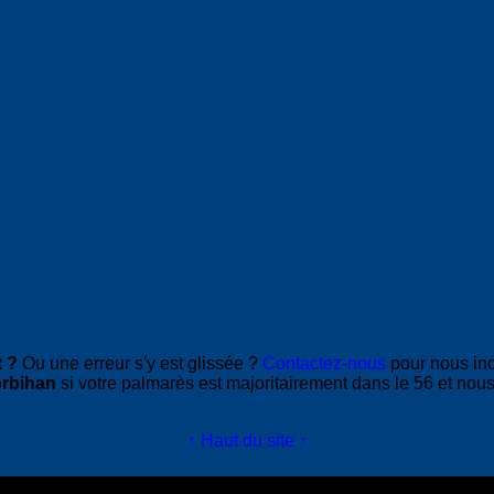
 ?
Ou une erreur s'y est glissée ?
Contactez-nous
pour nous in
rbihan
si votre palmarès est majoritairement dans le 56 et nous
↑ Haut du site ↑