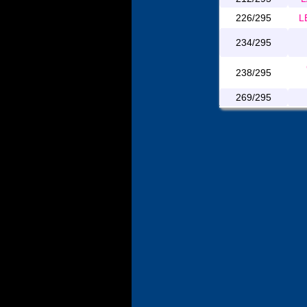
226/295
L
234/295
238/295
269/295