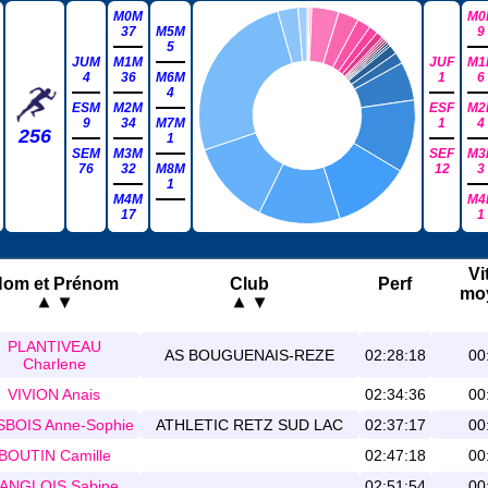
M0M
M0
37
M5M
9
5
JUM
M1M
JUF
M1
4
36
M6M
1
6
4
ESM
M2M
ESF
M2
9
34
M7M
1
4
256
1
SEM
M3M
SEF
M3
76
32
M8M
12
3
1
M4M
M4
17
1
Vi
om et Prénom
Club
Perf
mo
PLANTIVEAU
AS BOUGUENAIS-REZE
02:28:18
00
Charlene
VIVION Anais
02:34:36
00
BOIS Anne-Sophie
ATHLETIC RETZ SUD LAC
02:37:17
00
BOUTIN Camille
02:47:18
00
ANGLOIS Sabine
02:51:54
00