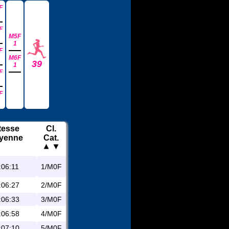
F
F
M5F
1
F
M6F
39
1
F
F
tesse
Cl.
yenne
Cat.
:06:11
1/M0F
:06:27
2/M0F
:06:33
3/M0F
:06:58
4/M0F
:07:10
5/M0F