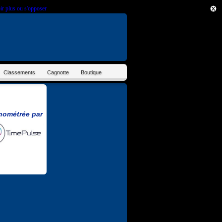
ir plus ou s'opposer
.
Classements
Cagnotte
Boutique
nométrée par