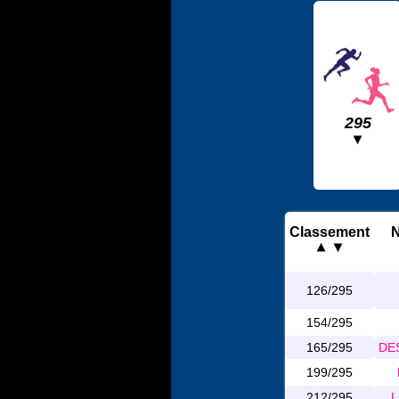
295
Classement
N
126/295
154/295
165/295
DES
199/295
212/295
L