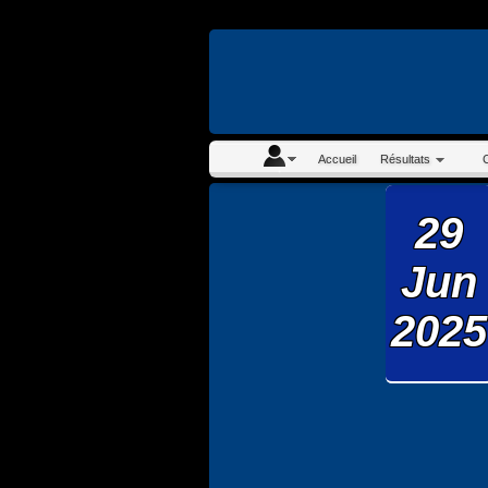
En continuant à navigue
Accueil
Résultats
29
Jun
2025