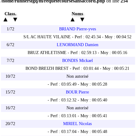
/home/runnersfgq/m/requetecoursesansaccord.php
on line
254
Class.
Noms
1/72
BRIAND Pierre-yves
S/L AC HAUTE VILAINE - Perf : 02:45:34 - Moy : 00:04:52
6/72
LENORMAND Damien
BRUZ ATHLETISME - Perf : 02:59:13 - Moy : 00:05:16
7/72
BONDIS Mickael
BOND BREIZH BREST - Perf : 03:01:44 - Moy : 00:05:21
10/72
Non autorisé
- Perf : 03:05:49 - Moy : 00:05:28
15/72
BOUR Pierre
- Perf : 03:12:32 - Moy : 00:05:40
16/72
Non autorisé
- Perf : 03:13:01 - Moy : 00:05:41
20/72
MIRIEL Nicolas
- Perf : 03:17:04 - Moy : 00:05:48