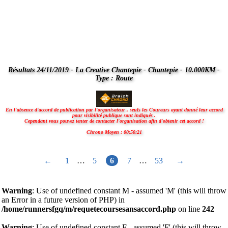
Résultats 24/11/2019 - La Creative Chantepie - Chantepie - 10.000KM -
Type : Route
En l'absence d'accord de publication par l'organisateur , seuls les Coureurs ayant donné leur accord
pour visibilité publique sont indiqués .
Cependant vous pouvez tenter de contacter l'organisation afin d'obtenir cet accord !
Chrono Moyen : 00:50:21
←
1
…
5
6
7
…
53
→
Warning
: Use of undefined constant M - assumed 'M' (this will throw
an Error in a future version of PHP) in
/home/runnersfgq/m/requetecoursesansaccord.php
on line
242
Warning
: Use of undefined constant F - assumed 'F' (this will throw