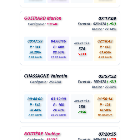
GUEIRARD Marion
07:17:09
Scratch :
523
/678
(↗51)
Catégorie :
13/S4F
Indice : 77.14%
00:47:59
04:00:46
02:18:43
AVANT CÀP
P : 341
P : 600
P : 418
574
50.29%
88.50%
61.65%
↘233
2.88 km/h
22.92 km/h
8.65 km/h
CHASSAGNE Valentin
05:57:52
Scratch :
155
/678
(↗31)
Catégorie :
25
/S2M
Indice : 22.86%
00:48:00
03:12:00
01:50:14
AVANT CÀP
P : 342
P : 168
P : 126
186
50.44%
24.78%
18.58%
↗156
2.87 km/h
28.75 km/h
10.88 km/h
BOITIÈRE Nadège
07:20:55
Scratch :
540
/678
(↘23)
Catégorie :
13/V1F