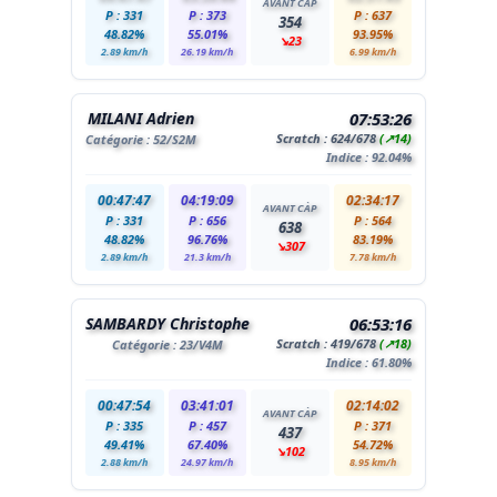
AVANT CÀP
P : 331
P : 373
P : 637
354
48.82%
55.01%
93.95%
↘23
2.89 km/h
26.19 km/h
6.99 km/h
MILANI Adrien
07:53:26
Scratch :
624
/678
(↗14)
Catégorie :
52
/S2M
Indice : 92.04%
00:47:47
04:19:09
02:34:17
AVANT CÀP
P : 331
P : 656
P : 564
638
48.82%
96.76%
83.19%
↘307
2.89 km/h
21.3 km/h
7.78 km/h
SAMBARDY Christophe
06:53:16
Scratch :
419
/678
(↗18)
Catégorie :
23
/V4M
Indice : 61.80%
00:47:54
03:41:01
02:14:02
AVANT CÀP
P : 335
P : 457
P : 371
437
49.41%
67.40%
54.72%
↘102
2.88 km/h
24.97 km/h
8.95 km/h