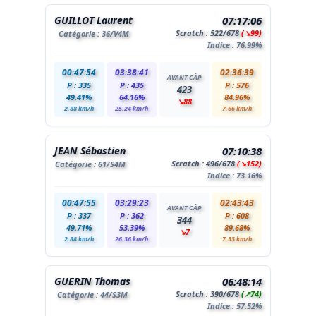
GUILLOT Laurent
07:17:06
Scratch :
522
/678
(↘99)
Catégorie :
36
/V4M
Indice : 76.99%
00:47:54
03:38:41
02:36:39
AVANT CÀP
P : 335
P : 435
P : 576
423
49.41%
64.16%
84.96%
↘88
2.88 km/h
25.24 km/h
7.66 km/h
JEAN Sébastien
07:10:38
Scratch :
496
/678
(↘152)
Catégorie :
61
/S4M
Indice : 73.16%
00:47:55
03:29:23
02:43:43
AVANT CÀP
P : 337
P : 362
P : 608
344
49.71%
53.39%
89.68%
↘7
2.88 km/h
26.36 km/h
7.33 km/h
GUERIN Thomas
06:48:14
Scratch :
390
/678
(↗74)
Catégorie :
44
/S3M
Indice : 57.52%