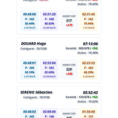
Indice : 79.65%
00:48:00
03:51:20
02:31:45
AVANT CÀP
P : 342
P : 548
P : 542
517
50.44%
80.83%
79.94%
↘175
2.87 km/h
23.86 km/h
7.91 km/h
DOUARD Hugo
07:13:06
Scratch :
505
/678
(↗24)
Catégorie :
55
/S3M
Indice : 74.48%
00:48:01
03:53:04
02:23:33
AVANT CÀP
P : 344
P : 563
P : 463
529
50.74%
83.04%
68.29%
↘185
2.87 km/h
23.68 km/h
8.36 km/h
SERENO Sébastien
05:52:42
Scratch :
133
/678
(↗32)
Catégorie :
19
/V1M
Indice : 19.62%
00:48:03
03:08:40
01:50:40
AVANT CÀP
P : 345
P : 140
P : 131