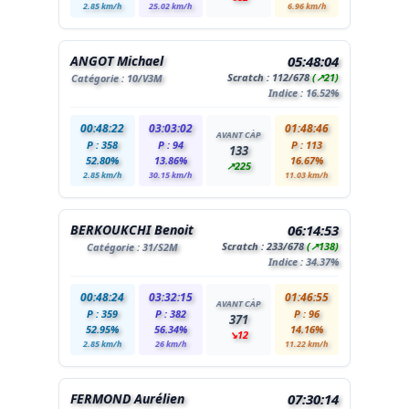
2.85 km/h
25.02 km/h
6.96 km/h
ANGOT Michael
05:48:04
Scratch :
112
/678
(↗21)
Catégorie :
10
/V3M
Indice : 16.52%
00:48:22
03:03:02
01:48:46
AVANT CÀP
P : 358
P : 94
P : 113
133
52.80%
13.86%
16.67%
↗225
2.85 km/h
30.15 km/h
11.03 km/h
BERKOUKCHI Benoit
06:14:53
Scratch :
233
/678
(↗138)
Catégorie :
31
/S2M
Indice : 34.37%
00:48:24
03:32:15
01:46:55
AVANT CÀP
P : 359
P : 382
P : 96
371
52.95%
56.34%
14.16%
↘12
2.85 km/h
26 km/h
11.22 km/h
FERMOND Aurélien
07:30:14