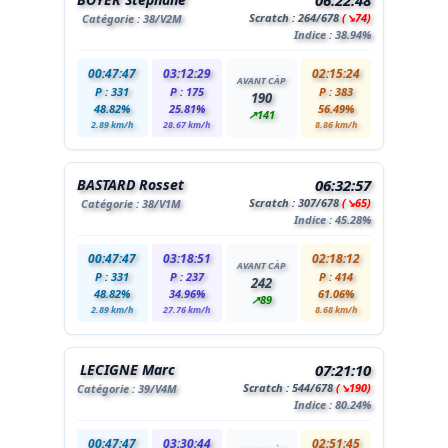
06:22:48
Scratch :
264
/678
(↘74)
Catégorie :
38
/V2M
Indice : 38.94%
00:47:47
03:12:29
02:15:24
AVANT CÀP
P : 331
P : 175
P : 383
190
48.82%
25.81%
56.49%
↗141
2.89 km/h
28.67 km/h
8.86 km/h
BASTARD Rosset
06:32:57
Scratch :
307
/678
(↘65)
Catégorie :
38
/V1M
Indice : 45.28%
00:47:47
03:18:51
02:18:12
AVANT CÀP
P : 331
P : 237
P : 414
242
48.82%
34.96%
61.06%
↗89
2.89 km/h
27.76 km/h
8.68 km/h
LECIGNE Marc
07:21:10
Scratch :
544
/678
(↘190)
Catégorie :
39
/V4M
Indice : 80.24%
00:47:47
03:30:44
02:51:45