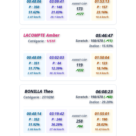
00:48:06
03:09:41
01:53:13
AVANT CÀP
P : 350
P : 148
P : 157
173
51.62%
21.83%
23.16%
↗177
2.87 km/h
29.1 km/h
10.6 km/h
LACOMPTE Amber
05:46:47
Scratch :
108
/678
(↗11)
Catégorie :
1/S1F
Indice : 15.93%
00:48:09
03:02:03
01:50:04
AVANT CÀP
P : 351
P : 84
P : 123
119
51.77%
12.39%
18.14%
↗232
2.87 km/h
30.32 km/h
10.9 km/h
BONILLA Theo
06:08:23
Scratch :
198
/678
(↗60)
Catégorie :
27
/V2M
Indice : 29.20%
00:48:14
03:19:42
01:55:01
AVANT CÀP
P : 352
P : 246
P : 190
258
51.92%
36.28%
28.02%
↗94
2.86 km/h
27.64 km/h
10.43 km/h