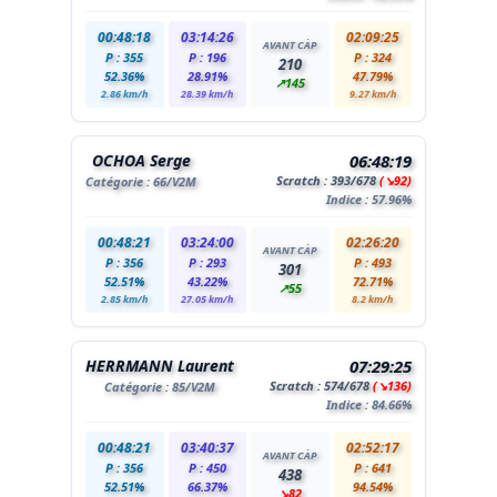
00:48:18
03:14:26
02:09:25
AVANT CÀP
P : 355
P : 196
P : 324
210
52.36%
28.91%
47.79%
↗145
2.86 km/h
28.39 km/h
9.27 km/h
OCHOA Serge
06:48:19
Scratch :
393
/678
(↘92)
Catégorie :
66
/V2M
Indice : 57.96%
00:48:21
03:24:00
02:26:20
AVANT CÀP
P : 356
P : 293
P : 493
301
52.51%
43.22%
72.71%
↗55
2.85 km/h
27.05 km/h
8.2 km/h
HERRMANN Laurent
07:29:25
Scratch :
574
/678
(↘136)
Catégorie :
85
/V2M
Indice : 84.66%
00:48:21
03:40:37
02:52:17
AVANT CÀP
P : 356
P : 450
P : 641
438
52.51%
66.37%
94.54%
↘82