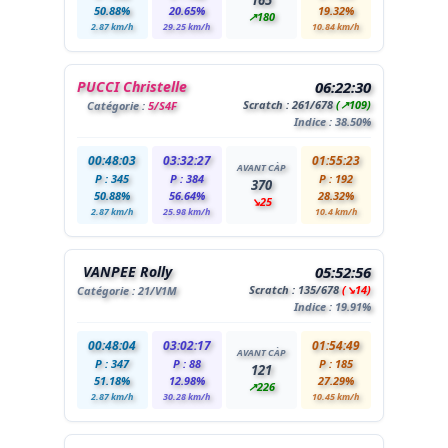
165
50.88%
20.65%
19.32%
↗180
2.87 km/h
29.25 km/h
10.84 km/h
PUCCI Christelle
06:22:30
Scratch :
261
/678
(↗109)
Catégorie :
5/S4F
Indice : 38.50%
00:48:03
03:32:27
01:55:23
AVANT CÀP
P : 345
P : 384
P : 192
370
50.88%
56.64%
28.32%
↘25
2.87 km/h
25.98 km/h
10.4 km/h
VANPEE Rolly
05:52:56
Scratch :
135
/678
(↘14)
Catégorie :
21
/V1M
Indice : 19.91%
00:48:04
03:02:17
01:54:49
AVANT CÀP
P : 347
P : 88
P : 185
121
51.18%
12.98%
27.29%
↗226
2.87 km/h
30.28 km/h
10.45 km/h