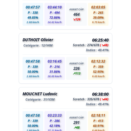
00:47:57
03:44:10
02:03:05
AVANT CÀP
P : 338
P : 494
P : 265
464
49.85%
72.86%
39.09%
↘126
2.88 km/h
24.62 km/h
9.75 km/h
DUTHOIT Olivier
06:25:40
Scratch :
274
/678
(↘48)
Catégorie :
12
/V4M
Indice : 40.41%
00:47:58
03:16:45
02:12:32
AVANT CÀP
P : 339
P : 216
P : 359
226
50.00%
31.86%
52.95%
↗113
2.88 km/h
28.05 km/h
9.05 km/h
MOUCHET Ludovic
06:38:00
Scratch :
335
/678
(↘44)
Catégorie :
31
/V3M
Indice : 49.41%
00:47:58
03:23:33
02:18:11
AVANT CÀP
P : 339
P : 286
P : 413
291
50.00%
42.18%
60.91%
↗48
2.88 km/h
27.11 km/h
8.68 km/h