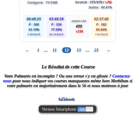
Scratch :
575
/678
(↘76)
Catégorie :
71
/S4M
Indice : 84.81%
00:48:25
03:48:38
02:37:40
AVANT CÀP
P : 360
P : 526
P : 582
499
53.10%
77.58%
85.84%
↘139
2.85 km/h
24.14 km/h
7.61 km/h
←
1
…
11
12
13
…
23
→
Le Résultat de cette Course
Votre Palmarès est incomplet ?
Ou une erreur s'y est glissée ?
Contactez-
nous
pour nous indiquer vos courses manquantes
même hors Morbihan
si
votre palmarès est majoritairement dans le 56 et nous mettrons à jour
Version Smartphone