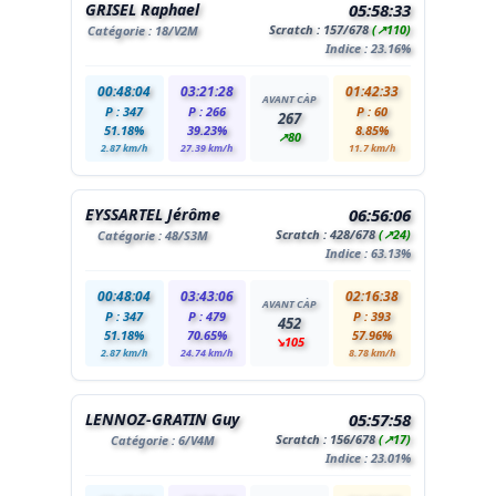
GRISEL Raphael
05:58:33
Scratch :
157
/678
(↗110)
Catégorie :
18
/V2M
Indice : 23.16%
00:48:04
03:21:28
01:42:33
AVANT CÀP
P : 347
P : 266
P : 60
267
51.18%
39.23%
8.85%
↗80
2.87 km/h
27.39 km/h
11.7 km/h
EYSSARTEL Jérôme
06:56:06
Scratch :
428
/678
(↗24)
Catégorie :
48
/S3M
Indice : 63.13%
00:48:04
03:43:06
02:16:38
AVANT CÀP
P : 347
P : 479
P : 393
452
51.18%
70.65%
57.96%
↘105
2.87 km/h
24.74 km/h
8.78 km/h
LENNOZ-GRATIN Guy
05:57:58
Scratch :
156
/678
(↗17)
Catégorie :
6
/V4M
Indice : 23.01%