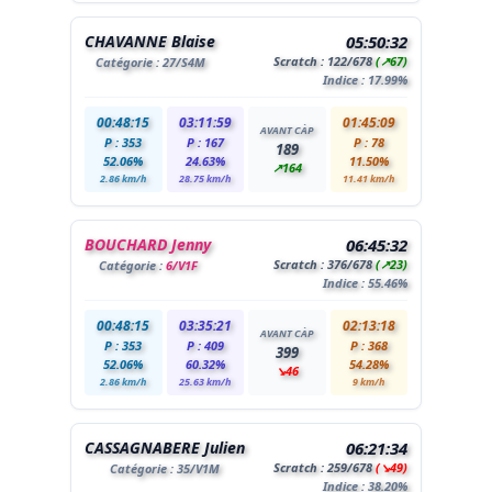
CHAVANNE Blaise
05:50:32
Scratch :
122
/678
(↗67)
Catégorie :
27
/S4M
Indice : 17.99%
00:48:15
03:11:59
01:45:09
AVANT CÀP
P : 353
P : 167
P : 78
189
52.06%
24.63%
11.50%
↗164
2.86 km/h
28.75 km/h
11.41 km/h
BOUCHARD Jenny
06:45:32
Scratch :
376
/678
(↗23)
Catégorie :
6/V1F
Indice : 55.46%
00:48:15
03:35:21
02:13:18
AVANT CÀP
P : 353
P : 409
P : 368
399
52.06%
60.32%
54.28%
↘46
2.86 km/h
25.63 km/h
9 km/h
CASSAGNABERE Julien
06:21:34
Scratch :
259
/678
(↘49)
Catégorie :
35
/V1M
Indice : 38.20%