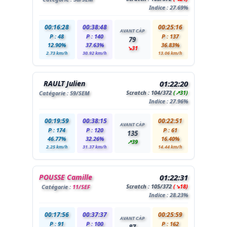
Indice : 27.69%
00:16:28
00:38:48
00:25:16
AVANT CÀP
P : 48
P : 140
P : 137
79
12.90%
37.63%
36.83%
↘31
2.73 km/h
30.92 km/h
13.06 km/h
RAULT Julien
01:22:20
Scratch :
104
/372
(↗31)
Catégorie :
59
/SEM
Indice : 27.96%
00:19:59
00:38:15
00:22:51
AVANT CÀP
P : 174
P : 120
P : 61
135
46.77%
32.26%
16.40%
↗39
2.25 km/h
31.37 km/h
14.44 km/h
POUSSE Camille
01:22:31
Scratch :
105
/372
(↘18)
Catégorie :
11/SEF
Indice : 28.23%
00:17:56
00:37:37
00:25:59
AVANT CÀP
P : 91
P : 100
P : 162