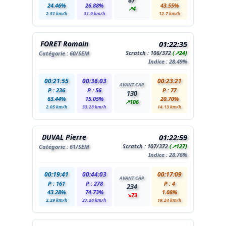
87
24.46%
26.88%
43.55%
↗4
2.51 km/h
31.9 km/h
12.7 km/h
FORET Romain
01:22:35
Scratch :
106
/372
(↗24)
Catégorie :
60
/SEM
Indice : 28.49%
00:21:55
00:36:03
00:23:21
AVANT CÀP
P : 236
P : 56
P : 77
130
63.44%
15.05%
20.70%
↗106
2.05 km/h
33.28 km/h
14.13 km/h
DUVAL Pierre
01:22:59
Scratch :
107
/372
(↗127)
Catégorie :
61
/SEM
Indice : 28.76%
00:19:41
00:44:03
00:17:09
AVANT CÀP
P : 161
P : 278
P : 4
234
43.28%
74.73%
1.08%
↘73
2.29 km/h
27.24 km/h
19.24 km/h