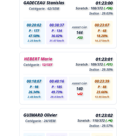
GADECEAU Stanislas
01:23:00
Scratch :
108
/372
(↗36)
Catégorie :
62
/SEM
Indice : 29.03%
00:20:02
00:38:37
00:23:07
AVANT CÀP
P : 177
P : 134
P : 68
144
47.58%
36.02%
18.28%
↗33
2.25 km/h
31.07 km/h
14.27 km/h
HEBERT Marie
01:23:01
Scratch :
109
/372
(↗31)
Catégorie :
12/SEF
Indice : 29.30%
00:18:07
00:40:16
00:23:39
AVANT CÀP
P : 98
P : 185
P : 88
140
26.34%
49.73%
23.66%
↘42
2.48 km/h
29.8 km/h
13.95 km/h
GUIMARD Olivier
01:23:02
Scratch :
110
/372
(↗4)
Catégorie :
24
/VEM
Indice : 29.57%