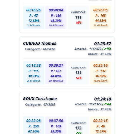
00:16:26
00:40:04
00:26:05
AVANT CÀP
P : 47
P : 180
P : 165
111
12.63%
48.39%
44.35%
↘64
2.74 km/h
29.95 km/h
12.65 km/h
CUBAUD Thomas
01:23:57
Scratch :
116
/372
(↗15)
Catégorie :
66
/SEM
Indice : 31.18%
00:18:38
00:39:21
00:25:16
AVANT CÀP
P : 115
P : 167
P : 137
131
30.91%
44.89%
36.83%
↘16
2.41 km/h
30.49 km/h
13.06 km/h
ROUX Christophe
01:24:10
Scratch :
117
/372
(↗56)
Catégorie :
67
/SEM
Indice : 31.45%
00:22:08
00:37:50
00:22:15
AVANT CÀP
P : 250
P : 109
P : 46
173
67.20%
29.30%
12.37%
↗77