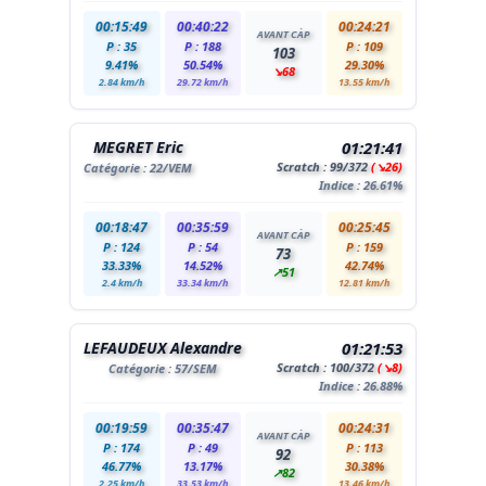
00:15:49
00:40:22
00:24:21
AVANT CÀP
P : 35
P : 188
P : 109
103
9.41%
50.54%
29.30%
↘68
2.84 km/h
29.72 km/h
13.55 km/h
MEGRET Eric
01:21:41
Scratch :
99
/372
(↘26)
Catégorie :
22
/VEM
Indice : 26.61%
00:18:47
00:35:59
00:25:45
AVANT CÀP
P : 124
P : 54
P : 159
73
33.33%
14.52%
42.74%
↗51
2.4 km/h
33.34 km/h
12.81 km/h
LEFAUDEUX Alexandre
01:21:53
Scratch :
100
/372
(↘8)
Catégorie :
57
/SEM
Indice : 26.88%
00:19:59
00:35:47
00:24:31
AVANT CÀP
P : 174
P : 49
P : 113
92
46.77%
13.17%
30.38%
↗82
2.25 km/h
33.53 km/h
13.46 km/h