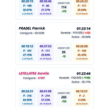
00:20:15
00:36:46
00:24:23
AVANT CÀP
P : 189
P : 80
P : 111
114
50.81%
21.51%
29.84%
↗75
2.22 km/h
32.63 km/h
13.53 km/h
PRADEL Pierrick
01:23:14
Scratch :
111
/372
(↘12)
Catégorie :
63
/SEM
Indice : 29.84%
00:18:12
00:37:53
00:26:08
AVANT CÀP
P : 101
P : 111
P : 169
99
27.15%
29.84%
45.43%
↗2
2.47 km/h
31.67 km/h
12.63 km/h
LEFILLATRE Aurelie
01:23:44
Scratch :
112
/372
(↗148)
Catégorie :
3/VEF
Indice : 30.11%
00:24:31
00:41:09
00:15:51
AVANT CÀP
P : 316
P : 214
P : 2
260
84.95%
57.53%
0.54%
↗56
1.84 km/h
29.16 km/h
20.82 km/h