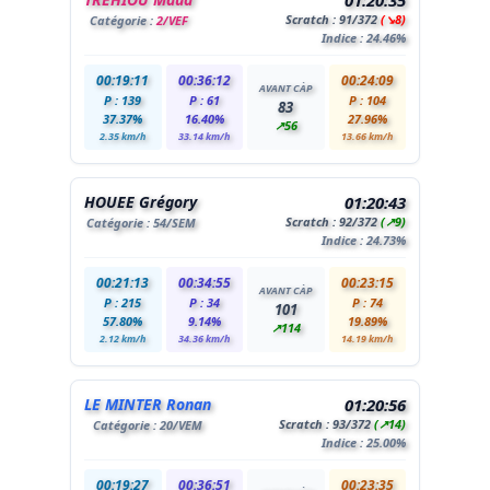
01:20:35
Scratch :
91
/372
(↘8)
Catégorie :
2/VEF
Indice : 24.46%
00:19:11
00:36:12
00:24:09
AVANT CÀP
P : 139
P : 61
P : 104
83
37.37%
16.40%
27.96%
↗56
2.35 km/h
33.14 km/h
13.66 km/h
HOUEE Grégory
01:20:43
Scratch :
92
/372
(↗9)
Catégorie :
54
/SEM
Indice : 24.73%
00:21:13
00:34:55
00:23:15
AVANT CÀP
P : 215
P : 34
P : 74
101
57.80%
9.14%
19.89%
↗114
2.12 km/h
34.36 km/h
14.19 km/h
LE MINTER Ronan
01:20:56
Scratch :
93
/372
(↗14)
Catégorie :
20
/VEM
Indice : 25.00%
00:19:27
00:36:51
00:23:35