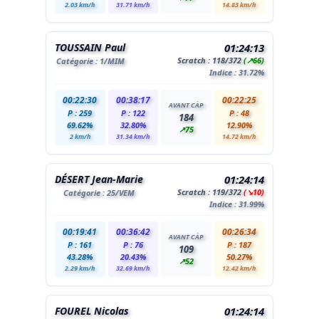
2.03 km/h
31.71 km/h
14.83 km/h
TOUSSAIN Paul
01:24:13
Scratch :
118
/372
(↗66)
Catégorie :
1
/MIM
Indice : 31.72%
00:22:30
00:38:17
00:22:25
AVANT CÀP
P : 259
P : 122
P : 48
184
69.62%
32.80%
12.90%
↗75
2 km/h
31.34 km/h
14.72 km/h
DÉSERT Jean-Marie
01:24:14
Scratch :
119
/372
(↘10)
Catégorie :
25
/VEM
Indice : 31.99%
00:19:41
00:36:42
00:26:34
AVANT CÀP
P : 161
P : 76
P : 187
109
43.28%
20.43%
50.27%
↗52
2.29 km/h
32.69 km/h
12.42 km/h
FOUREL Nicolas
01:24:14