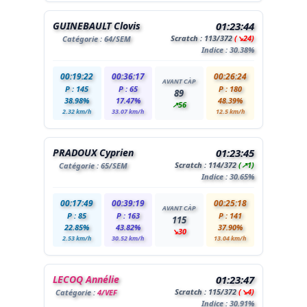
GUINEBAULT Clovis
01:23:44
Scratch :
113
/372
(↘24)
Catégorie :
64
/SEM
Indice : 30.38%
00:19:22
00:36:17
00:26:24
AVANT CÀP
P : 145
P : 65
P : 180
89
38.98%
17.47%
48.39%
↗56
2.32 km/h
33.07 km/h
12.5 km/h
PRADOUX Cyprien
01:23:45
Scratch :
114
/372
(↗1)
Catégorie :
65
/SEM
Indice : 30.65%
00:17:49
00:39:19
00:25:18
AVANT CÀP
P : 85
P : 163
P : 141
115
22.85%
43.82%
37.90%
↘30
2.53 km/h
30.52 km/h
13.04 km/h
LECOQ Annélie
01:23:47
Scratch :
115
/372
(↘4)
Catégorie :
4/VEF
Indice : 30.91%