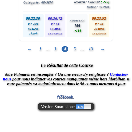
Scratch :
120
/372
(↗25)
Catégorie :
68
/SEM
Indice : 32.26%
00:22:30
00:36:12
00:23:52
AVANT CÀP
P : 259
P : 61
P : 93
145
69.62%
16.40%
25.00%
↗114
2 km/h
33.14 km/h
13.82 km/h
←
1
…
3
4
5
…
13
→
Le Résultat de cette Course
Votre Palmarès est incomplet ?
Ou une erreur s'y est glissée ?
Contactez-
nous
pour nous indiquer vos courses manquantes
même hors Morbihan
si
votre palmarès est majoritairement dans le 56 et nous mettrons à jour
Version Smartphone