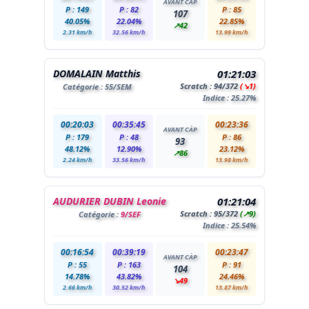
AVANT CÀP
P : 149
P : 82
P : 85
107
40.05%
22.04%
22.85%
↗42
2.31 km/h
32.56 km/h
13.99 km/h
DOMALAIN Matthis
01:21:03
Scratch :
94
/372
(↘1)
Catégorie :
55
/SEM
Indice : 25.27%
00:20:03
00:35:45
00:23:36
AVANT CÀP
P : 179
P : 48
P : 86
93
48.12%
12.90%
23.12%
↗86
2.24 km/h
33.56 km/h
13.98 km/h
AUDURIER DUBIN Leonie
01:21:04
Scratch :
95
/372
(↗9)
Catégorie :
9/SEF
Indice : 25.54%
00:16:54
00:39:19
00:23:47
AVANT CÀP
P : 55
P : 163
P : 91
104
14.78%
43.82%
24.46%
↘49
2.66 km/h
30.52 km/h
13.87 km/h