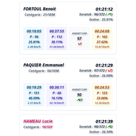
FORTOUL Benoit
01:21:12
Scratch :
96
/372
(↗1)
Catégorie :
21
/VEM
Indice : 25.81%
00:18:05
00:37:55
00:24:08
AVANT CÀP
P : 96
P : 112
P : 102
97
25.81%
30.11%
27.42%
↘1
2.49 km/h
31.64 km/h
13.67 km/h
PAQUIER Emmanuel
01:21:29
Scratch :
97
/372
(↘7)
Catégorie :
56
/SEM
Indice : 26.08%
00:19:29
00:36:11
00:24:53
AVANT CÀP
P : 151
P : 60
P : 123
90
40.59%
16.13%
33.06%
↗61
2.31 km/h
33.16 km/h
13.26 km/h
HAMEAU Lucie
01:21:39
Scratch :
98
/372
(↗5)
Catégorie :
10/SEF
Indice : 26.34%