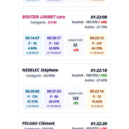
BOUTIER LORMET Lara
01:22:08
Scratch :
101
/372
(↘49)
Catégorie :
2/CAF
Indice : 27.15%
00:14:47
00:38:17
00:28:13
AVANT CÀP
P : 18
P : 122
P : 241
52
4.84%
32.80%
64.78%
↘34
3.04 km/h
31.34 km/h
11.69 km/h
NEDELEC Stéphane
01:22:18
Scratch :
102
/372
(↗23)
Catégorie :
23
/VEM
Indice : 27.42%
00:20:00
00:37:33
00:23:14
AVANT CÀP
P : 176
P : 99
P : 73
125
47.31%
26.61%
19.62%
↗51
2.25 km/h
31.95 km/h
14.2 km/h
PELUAU Clément
01:22:20
Scratch :
103
/372
(↘24)
Catégorie :
58
/SEM