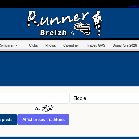
r sur ce site, vous nous autorisez à déposer un cookie à des fins de mesure d'audience.
En savo
Comparer
Clubs
Photos
Calendrier
Tracés GPS
Douar Alré 2026