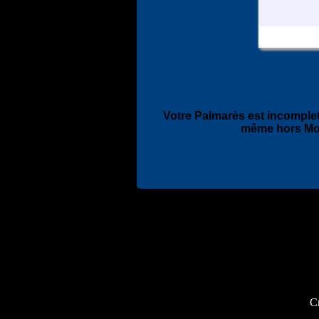
Votre Palmarès est incomplet
même hors Mo
Cr