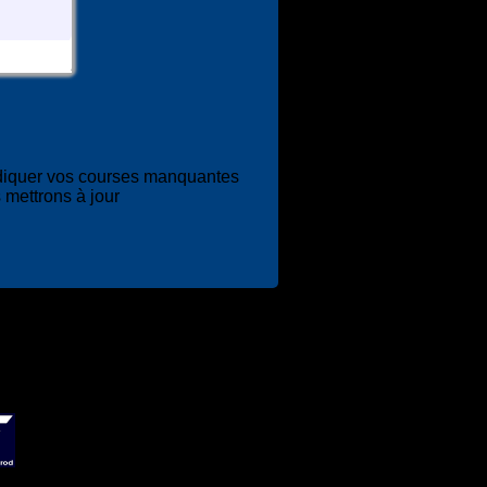
diquer vos courses manquantes
 mettrons à jour