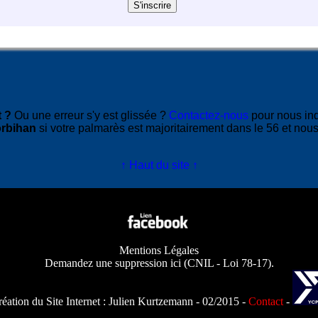
 ?
Ou une erreur s'y est glissée ?
Contactez-nous
pour nous in
rbihan
si votre palmarès est majoritairement dans le 56 et nous
↑ Haut du site ↑
Mentions Légales
Demandez une suppression ici
(
CNIL - Loi 78-17
).
éation du Site Internet :
Julien Kurtzemann
- 02/2015 -
Contact
-