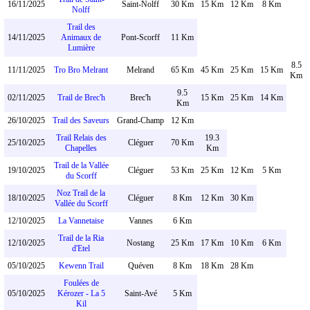
16/11/2025
Saint-Nolff
30 Km
15 Km
12 Km
8 Km
Nolff
Trail des
14/11/2025
Animaux de
Pont-Scorff
11 Km
Lumière
8.5
11/11/2025
Tro Bro Melrant
Melrand
65 Km
45 Km
25 Km
15 Km
Km
9.5
02/11/2025
Trail de Brec'h
Brec'h
15 Km
25 Km
14 Km
Km
26/10/2025
Trail des Saveurs
Grand-Champ
12 Km
Trail Relais des
19.3
25/10/2025
Cléguer
70 Km
Chapelles
Km
Trail de la Vallée
19/10/2025
Cléguer
53 Km
25 Km
12 Km
5 Km
du Scorff
Noz Trail de la
18/10/2025
Cléguer
8 Km
12 Km
30 Km
Vallée du Scorff
12/10/2025
La Vannetaise
Vannes
6 Km
Trail de la Ria
12/10/2025
Nostang
25 Km
17 Km
10 Km
6 Km
d'Etel
05/10/2025
Kewenn Trail
Quéven
8 Km
18 Km
28 Km
Foulées de
05/10/2025
Kérozer - La 5
Saint-Avé
5 Km
Kil