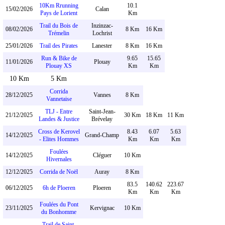
10Km Rrunning
10.1
15/02/2026
Calan
Pays de Lorient
Km
Trail du Bois de
Inzinzac-
08/02/2026
8 Km
16 Km
Trémelin
Lochrist
25/01/2026
Trail des Pirates
Lanester
8 Km
16 Km
Run & Bike de
9.65
15.65
11/01/2026
Plouay
Plouay XS
Km
Km
10 Km
5 Km
Corrida
28/12/2025
Vannes
8 Km
Vannetaise
TLJ - Entre
Saint-Jean-
21/12/2025
30 Km
18 Km
11 Km
Landes & Justice
Brévelay
Cross de Kerovel
8.43
6.07
5.63
14/12/2025
Grand-Champ
- Elites Hommes
Km
Km
Km
Foulées
14/12/2025
Cléguer
10 Km
Hivernales
12/12/2025
Corrida de Noël
Auray
8 Km
83.5
140.62
223.67
06/12/2025
6h de Ploeren
Ploeren
Km
Km
Km
Foulées du Pont
23/11/2025
Kervignac
10 Km
du Bonhomme
Trail de Saint-