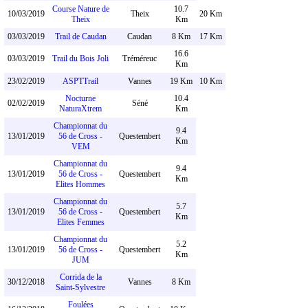
Course Nature de
10.7
10/03/2019
Theix
20 Km
Theix
Km
03/03/2019
Trail de Caudan
Caudan
8 Km
17 Km
16.6
03/03/2019
Trail du Bois Joli
Tréméreuc
Km
23/02/2019
ASPTTrail
Vannes
19 Km
10 Km
Nocturne
10.4
02/02/2019
Séné
NaturaXtrem
Km
Championnat du
9.4
13/01/2019
56 de Cross -
Questembert
Km
VEM
Championnat du
9.4
13/01/2019
56 de Cross -
Questembert
Km
Elites Hommes
Championnat du
5.7
13/01/2019
56 de Cross -
Questembert
Km
Elites Femmes
Championnat du
5.2
13/01/2019
56 de Cross -
Questembert
Km
JUM
Corrida de la
30/12/2018
Vannes
8 Km
Saint-Sylvestre
Foulées