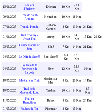
Foulées
21.1
15/06/2025
Erdeven
10 Km
d'Erdeven
Km
Trail de Saint-
09/06/2025
Hennebont
10 Km
18 Km
Antoine
Clohars-
07/06/2025
Trail du Pouldu
8 Km
13 Km
24 Km
Carnoët
Trail d'Auray -
14.9
01/06/2025
Auray
10 Km
15 Km
29 Km
Urban Trail
Km
Course Nature de
25/05/2025
Séné
7 Km
14 Km
21 Km
Séné
8.3
17.3
24/05/2025
Le Défi du Scorff
Pont-Scorff
Km
Km
Foulées de la
55.8
24/05/2025
Forteresse de
Elven
12 Km
0 Km
Km
Largoët
Moëlan-sur-
18/05/2025
Moëlan-sur-Trail
8 Km
23 Km
14 Km
Mer
Trail de la
8.5
18/05/2025
Trédion
26 Km
14 Km
Maison du Loup
Km
Trail du
11/05/2025
Bubry
8 Km
13 Km
24 Km
Brandifout
01/05/2025
Foulées du Ter
Ploemeur
8 Km
15 Km