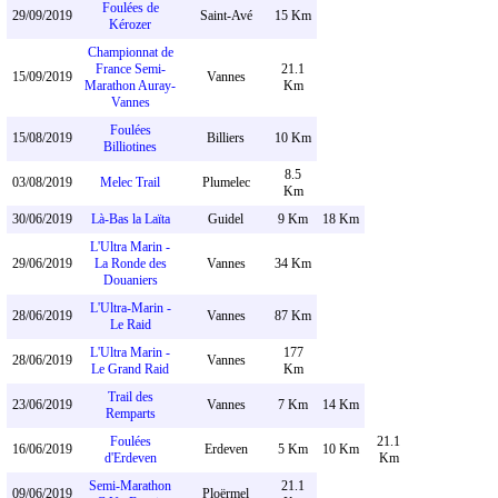
Foulées de
29/09/2019
Saint-Avé
15 Km
Kérozer
Championnat de
France Semi-
21.1
15/09/2019
Vannes
Marathon Auray-
Km
Vannes
Foulées
15/08/2019
Billiers
10 Km
Billiotines
8.5
03/08/2019
Melec Trail
Plumelec
Km
30/06/2019
Là-Bas la Laïta
Guidel
9 Km
18 Km
L'Ultra Marin -
29/06/2019
La Ronde des
Vannes
34 Km
Douaniers
L'Ultra-Marin -
28/06/2019
Vannes
87 Km
Le Raid
L'Ultra Marin -
177
28/06/2019
Vannes
Le Grand Raid
Km
Trail des
23/06/2019
Vannes
7 Km
14 Km
Remparts
Foulées
21.1
16/06/2019
Erdeven
5 Km
10 Km
d'Erdeven
Km
Semi-Marathon
21.1
09/06/2019
Ploërmel