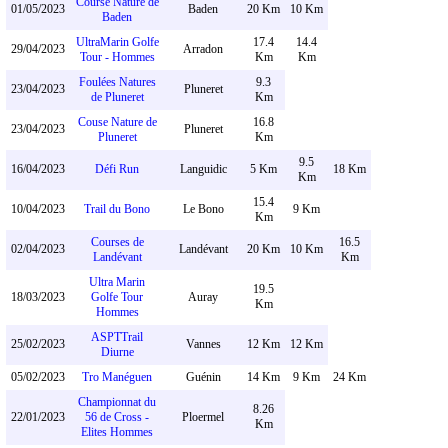
Course Nature de
01/05/2023
Baden
20 Km
10 Km
Baden
UltraMarin Golfe
17.4
14.4
29/04/2023
Arradon
Tour - Hommes
Km
Km
Foulées Natures
9.3
23/04/2023
Pluneret
de Pluneret
Km
Couse Nature de
16.8
23/04/2023
Pluneret
Pluneret
Km
9.5
16/04/2023
Défi Run
Languidic
5 Km
18 Km
Km
15.4
10/04/2023
Trail du Bono
Le Bono
9 Km
Km
Courses de
16.5
02/04/2023
Landévant
20 Km
10 Km
Landévant
Km
Ultra Marin
19.5
18/03/2023
Golfe Tour
Auray
Km
Hommes
ASPTTrail
25/02/2023
Vannes
12 Km
12 Km
Diurne
05/02/2023
Tro Manéguen
Guénin
14 Km
9 Km
24 Km
Championnat du
8.26
22/01/2023
56 de Cross -
Ploermel
Km
Elites Hommes