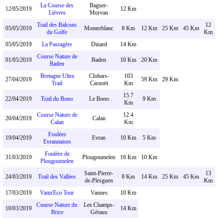
La Course des
Baguer-
12/05/2019
12 Km
Lièvres
Morvan
Trail des Balcons
12
05/05/2019
Monterblanc
8 Km
12 Km
25 Km
45 Km
du Golfe
Km
05/05/2019
La Passagère
Dinard
14 Km
Course Nature de
01/05/2019
Baden
10 Km
20 Km
Baden
Bretagne Ultra
Clohars-
103
27/04/2019
59 Km
29 Km
Trail
Carnoët
Km
15.7
22/04/2019
Trail du Bono
Le Bono
9 Km
Km
Course Nature de
12.4
20/04/2019
Calan
Calan
Km
Foulées
19/04/2019
Evran
10 Km
5 Km
Evrannaises
Foulées de
31/03/2019
Plougoumelen
16 Km
10 Km
Plougoumelen
Saint-Pierre-
13
24/03/2019
Trail des Vallées
8 Km
14 Km
25 Km
45 Km
de-Plesguen
Km
17/03/2019
Vann'Eco Tour
Vannes
10 Km
Course Nature du
Les Champs-
10/03/2019
14 Km
Brice
Géraux