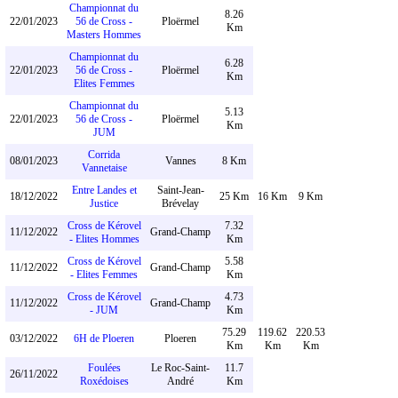
Championnat du
8.26
22/01/2023
56 de Cross -
Ploërmel
Km
Masters Hommes
Championnat du
6.28
22/01/2023
56 de Cross -
Ploërmel
Km
Elites Femmes
Championnat du
5.13
22/01/2023
56 de Cross -
Ploërmel
Km
JUM
Corrida
08/01/2023
Vannes
8 Km
Vannetaise
Entre Landes et
Saint-Jean-
18/12/2022
25 Km
16 Km
9 Km
Justice
Brévelay
Cross de Kérovel
7.32
11/12/2022
Grand-Champ
- Elites Hommes
Km
Cross de Kérovel
5.58
11/12/2022
Grand-Champ
- Elites Femmes
Km
Cross de Kérovel
4.73
11/12/2022
Grand-Champ
- JUM
Km
75.29
119.62
220.53
03/12/2022
6H de Ploeren
Ploeren
Km
Km
Km
Foulées
Le Roc-Saint-
11.7
26/11/2022
Roxédoises
André
Km