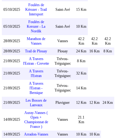
Foulées de
05/10/2025
Kérozer - Trail
Saint-Avé
15 Km
Intersport
Foulées de
05/10/2025
Kerozer - La
Saint-Avé
10 Km
Nordik
Marathon de
42.2
42.2
42.2
28/09/2025
Vannes
Vannes
Km
Km
Km
28/09/2025
Trail de Plouay
Plouay
24 Km
16 Km
8 Km
A Travers
Trévou-
21/09/2025
8 Km
l'Estran - Crevette
Tréguignec
A Travers
Trévou-
21/09/2025
32 Km
l'Estran
Tréguignec
A Travers
Trévou-
21/09/2025
l'Estran -
14 Km
Tréguignec
Bernique
Les Bosses de
21/09/2025
Pluvigner
12 Km
12 Km
24 Km
Lanvaux
Auray-Vannes (
Open +
21.1
14/09/2025
Vannes
Championnat de
Km
France )
14/09/2025
Arradon-Vannes
Vannes
10 Km
10 Km