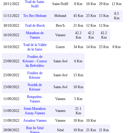
Trail de Saint-
20/11/2022
Saint-Nolff
8 Km
16 Km
29 Km
12 Km
Nolff
8.5
11/11/2022
Tro Bro Melrant
Melrand
45 Km
25 Km
15 Km
Km
30/10/2022
Trail de Brech
Brec'h
21 Km
12 Km
12 Km
Marathon de
42.2
42.2
42.2
16/10/2022
Vannes
Vannes
Km
Km
Km
Trail de la Vallée
16/10/2022
Guern
34 Km
14 Km
25 Km
8 Km
de la Sarre
Foulées de
25/09/2022
Kérozer - Course
Saint-Avé
6 Km
du Belvédère
Foulées de
25/09/2022
Saint-Avé
15 Km
Kérozer
Nordik de
25/09/2022
Saint-Avé
10 Km
Kérozer
Botquelen-
11/09/2022
Vannes
5 Km
Vannes
Semi-Marathon
21.1
11/09/2022
Vannes
Auray-Vannes
Km
11/09/2022
Arradon-Vannes
Vannes
10 Km
10 Km
Run In Séné
28/08/2022
Séné
10 Km
21 Km
21 Km
Nature