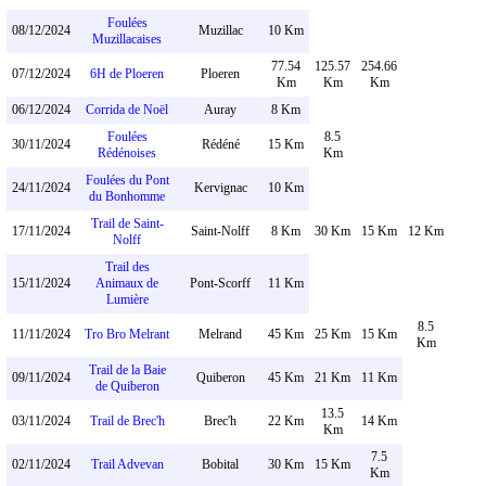
Foulées
08/12/2024
Muzillac
10 Km
Muzillacaises
77.54
125.57
254.66
07/12/2024
6H de Ploeren
Ploeren
Km
Km
Km
06/12/2024
Corrida de Noël
Auray
8 Km
Foulées
8.5
30/11/2024
Rédéné
15 Km
Rédénoises
Km
Foulées du Pont
24/11/2024
Kervignac
10 Km
du Bonhomme
Trail de Saint-
17/11/2024
Saint-Nolff
8 Km
30 Km
15 Km
12 Km
Nolff
Trail des
15/11/2024
Animaux de
Pont-Scorff
11 Km
Lumière
8.5
11/11/2024
Tro Bro Melrant
Melrand
45 Km
25 Km
15 Km
Km
Trail de la Baie
09/11/2024
Quiberon
45 Km
21 Km
11 Km
de Quiberon
13.5
03/11/2024
Trail de Brec'h
Brec'h
22 Km
14 Km
Km
7.5
02/11/2024
Trail Advevan
Bobital
30 Km
15 Km
Km