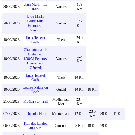
Ultra Marin - Le
108
30/06/2023
Vannes
Raid
Km
Ultra Marin
Golfe Tour
17.7
29/06/2023
Vannes
Hommes -
Km
Vannes
Entre Terre et
24.5
10/06/2023
Theix
Golfe
Km
Championnat de
Bretagne -
1.5
10/06/2023
1500M Femmes
Vannes
Km
Classement
Général
Entre Terre et
10/06/2023
Theix
10 Km
Golfe
Course Nature du
10/06/2023
Guidel
10 Km
16 Km
Loc'h
Moëlan-sur-
23.4
21/05/2023
Moëlan-sur-Trail
Mer
Km
23.5
07/05/2023
Tricondat Hent
Monterblanc
12 Km
38 Km
11 Km
Km
Trail des Landes
06/05/2023
Cournon
8 Km
18 Km
29 Km
du Loup