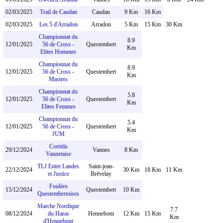
02/03/2025
Trail de Caudan
Caudan
9 Km
16 Km
02/03/2025
Les 5 d'Arradon
Arradon
5 Km
15 Km
30 Km
Championnat du
8.9
12/01/2025
56 de Cross -
Questembert
Km
Elites Hommes
Championnat du
8.9
12/01/2025
56 de Cross -
Questembert
Km
Masters
Championnat du
5.8
12/01/2025
56 de Cross -
Questembert
Km
Elites Femmes
Championnat du
5.4
12/01/2025
56 de Cross -
Questembert
Km
JUM
Corrida
29/12/2024
Vannes
8 Km
Vannetaise
TLJ Entre Landes
Saint-jean-
22/12/2024
30 Km
18 Km
11 Km
et Justice
Brévelay
Foulées
15/12/2024
Questembert
10 Km
Questembertoises
Marche Nordique
7.7
08/12/2024
du Haras
Hennebont
12 Km
15 Km
Km
d'Hennebont