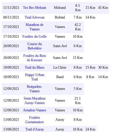
8.5
11/11/2021
Tro Bro Melrant
Melrand
15 Km
45 Km
Km
06/11/2021
Trail Advevan
Bobital
7 Km
14 Km
Marathon de
42.2
17/10/2021
Vannes
Vannes
Km
17/10/2021
Foulées du Golfe
Vannes
10 Km
Course du
26/09/2021
Saint-Avé
6 Km
Belvédère
Foulées du Bois
26/09/2021
Saint-Avé
15 Km
de Kerozer
19/09/2021
Trail du Blues
La Chèze
8 Km
15 Km
30 Km
Happy Urban
18/09/2021
Baud
6 Km
8 Km
14 Km
Trail
Botquelen-
12/09/2021
Vannes
5 Km
Vannes
Semi-Marathon
21.1
12/09/2021
Vannes
Auray-Vannes
Km
12/09/2021
Arradon-Vannes
Vannes
10 Km
Foulées
13/06/2021
Auray
8 Km
Gustannaises
13/06/2021
Trail d'Auray
Auray
16 Km
24 Km