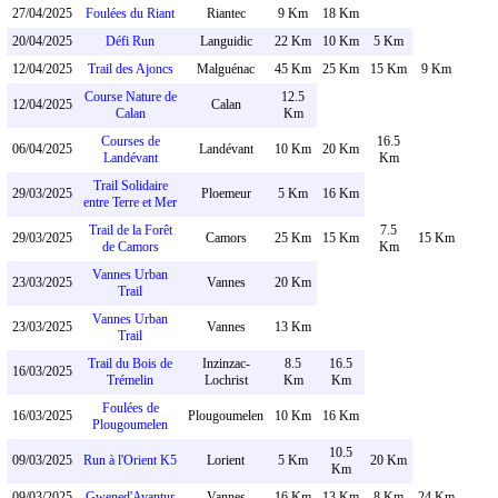
27/04/2025
Foulées du Riant
Riantec
9 Km
18 Km
20/04/2025
Défi Run
Languidic
22 Km
10 Km
5 Km
12/04/2025
Trail des Ajoncs
Malguénac
45 Km
25 Km
15 Km
9 Km
Course Nature de
12.5
12/04/2025
Calan
Calan
Km
Courses de
16.5
06/04/2025
Landévant
10 Km
20 Km
Landévant
Km
Trail Solidaire
29/03/2025
Ploemeur
5 Km
16 Km
entre Terre et Mer
Trail de la Forêt
7.5
29/03/2025
Camors
25 Km
15 Km
15 Km
de Camors
Km
Vannes Urban
23/03/2025
Vannes
20 Km
Trail
Vannes Urban
23/03/2025
Vannes
13 Km
Trail
Trail du Bois de
Inzinzac-
8.5
16.5
16/03/2025
Trémelin
Lochrist
Km
Km
Foulées de
16/03/2025
Plougoumelen
10 Km
16 Km
Plougoumelen
10.5
09/03/2025
Run à l'Orient K5
Lorient
5 Km
20 Km
Km
09/03/2025
Gwened'Avantur
Vannes
16 Km
13 Km
8 Km
24 Km