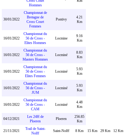
Cross Court
Km
Hommes
Championnat de
Bretagne de
4.21
30/01/2022
Pontivy
Cross Court
Km
Femmes
Championnat du
9.16
16/01/2022
56 de Cross -
Locmine
Km
Elites Hommes
Championnat du
8.83
16/01/2022
56 de Cross -
Locminé
Km
Masters Hommes
Championnat du
5.93
16/01/2022
56 de Cross -
Locminé
Km
Elites Femmes
Championnat du
5.93
16/01/2022
56 de Cross -
Locminé
Km
JUM
Championnat du
4.48
16/01/2022
56 de Cross -
Locminé
Km
CAM
Les 24H de
256.85
04/12/2021
Ploeren
Ploeren
Km
Trail de Saint-
21/11/2021
Saint-Nolff
8 Km
15 Km
29 Km
12 Km
Nolff