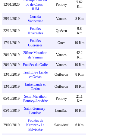
Championnat du
5.62
12/01/2020
56 de Cross -
Pontivy
Km
JUM
Corrida
29/12/2019
Vannes
8 Km
Vannetaise
Foulées
9.8
22/12/2019
Quéven
Hivernales
Km
Foulées
17/11/2019
Guer
10 Km
Guéroises
20ème Marathon
42.2
20/10/2019
Vannes
de Vannes
Km
20/10/2019
Foulées du Golfe
Vannes
10 Km
Trail Entre Lande
13/10/2019
Quiberon
8 Km
et Océan
Entre Lande et
13/10/2019
Quiberon
18 Km
Océan
Semi-Marathon
21.1
05/10/2019
Pontivy
Pontivy-Loudéac
Km
Saint-Gonnery-
05/10/2019
Loudéac
10 Km
Loudéac
Foulées de
29/09/2019
Kerozer - Le
Saint-Avé
6 Km
Belvédère