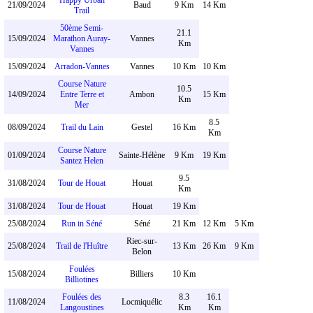
Happy Urban
21/09/2024
Baud
9 Km
14 Km
Trail
50ème Semi-
21.1
15/09/2024
Marathon Auray-
Vannes
Km
Vannes
15/09/2024
Arradon-Vannes
Vannes
10 Km
10 Km
Course Nature
10.5
14/09/2024
Entre Terre et
Ambon
15 Km
Km
Mer
8.5
08/09/2024
Trail du Lain
Gestel
16 Km
Km
Course Nature
01/09/2024
Sainte-Hélène
9 Km
19 Km
Santez Helen
9.5
31/08/2024
Tour de Houat
Houat
Km
31/08/2024
Tour de Houat
Houat
19 Km
25/08/2024
Run in Séné
Séné
21 Km
12 Km
5 Km
Riec-sur-
25/08/2024
Trail de l'Huître
13 Km
26 Km
9 Km
Belon
Foulées
15/08/2024
Billiers
10 Km
Billiotines
Foulées des
8.3
16.1
11/08/2024
Locmiquélic
Langoustines
Km
Km