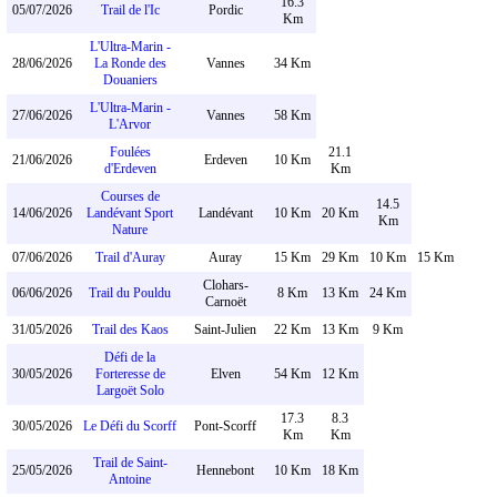
16.3
05/07/2026
Trail de l'Ic
Pordic
Km
L'Ultra-Marin -
28/06/2026
La Ronde des
Vannes
34 Km
Douaniers
L'Ultra-Marin -
27/06/2026
Vannes
58 Km
L'Arvor
Foulées
21.1
21/06/2026
Erdeven
10 Km
d'Erdeven
Km
Courses de
14.5
14/06/2026
Landévant Sport
Landévant
10 Km
20 Km
Km
Nature
07/06/2026
Trail d'Auray
Auray
15 Km
29 Km
10 Km
15 Km
Clohars-
06/06/2026
Trail du Pouldu
8 Km
13 Km
24 Km
Carnoët
31/05/2026
Trail des Kaos
Saint-Julien
22 Km
13 Km
9 Km
Défi de la
30/05/2026
Forteresse de
Elven
54 Km
12 Km
Largoët Solo
17.3
8.3
30/05/2026
Le Défi du Scorff
Pont-Scorff
Km
Km
Trail de Saint-
25/05/2026
Hennebont
10 Km
18 Km
Antoine