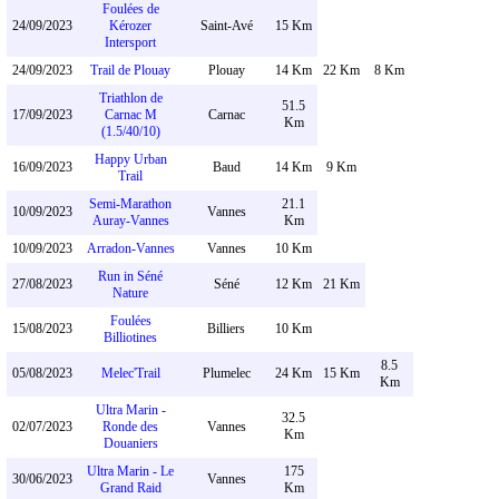
Foulées de
24/09/2023
Kérozer
Saint-Avé
15 Km
Intersport
24/09/2023
Trail de Plouay
Plouay
14 Km
22 Km
8 Km
Triathlon de
51.5
17/09/2023
Carnac M
Carnac
Km
(1.5/40/10)
Happy Urban
16/09/2023
Baud
14 Km
9 Km
Trail
Semi-Marathon
21.1
10/09/2023
Vannes
Auray-Vannes
Km
10/09/2023
Arradon-Vannes
Vannes
10 Km
Run in Séné
27/08/2023
Séné
12 Km
21 Km
Nature
Foulées
15/08/2023
Billiers
10 Km
Billiotines
8.5
05/08/2023
Melec'Trail
Plumelec
24 Km
15 Km
Km
Ultra Marin -
32.5
02/07/2023
Ronde des
Vannes
Km
Douaniers
Ultra Marin - Le
175
30/06/2023
Vannes
Grand Raid
Km