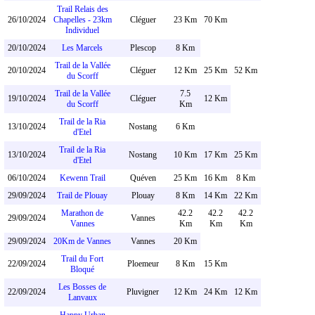
Trail Relais des
26/10/2024
Chapelles - 23km
Cléguer
23 Km
70 Km
Individuel
20/10/2024
Les Marcels
Plescop
8 Km
Trail de la Vallée
20/10/2024
Cléguer
12 Km
25 Km
52 Km
du Scorff
Trail de la Vallée
7.5
19/10/2024
Cléguer
12 Km
du Scorff
Km
Trail de la Ria
13/10/2024
Nostang
6 Km
d'Etel
Trail de la Ria
13/10/2024
Nostang
10 Km
17 Km
25 Km
d'Etel
06/10/2024
Kewenn Trail
Quéven
25 Km
16 Km
8 Km
29/09/2024
Trail de Plouay
Plouay
8 Km
14 Km
22 Km
Marathon de
42.2
42.2
42.2
29/09/2024
Vannes
Vannes
Km
Km
Km
29/09/2024
20Km de Vannes
Vannes
20 Km
Trail du Fort
22/09/2024
Ploemeur
8 Km
15 Km
Bloqué
Les Bosses de
22/09/2024
Pluvigner
12 Km
24 Km
12 Km
Lanvaux