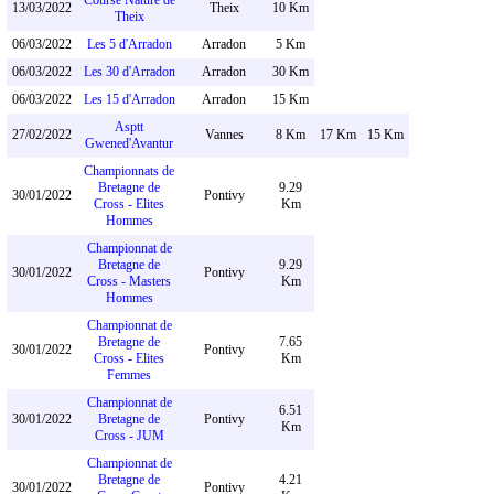
Course Nature de
13/03/2022
Theix
10 Km
Theix
06/03/2022
Les 5 d'Arradon
Arradon
5 Km
06/03/2022
Les 30 d'Arradon
Arradon
30 Km
06/03/2022
Les 15 d'Arradon
Arradon
15 Km
Asptt
27/02/2022
Vannes
8 Km
17 Km
15 Km
Gwened'Avantur
Championnats de
Bretagne de
9.29
30/01/2022
Pontivy
Cross - Elites
Km
Hommes
Championnat de
Bretagne de
9.29
30/01/2022
Pontivy
Cross - Masters
Km
Hommes
Championnat de
Bretagne de
7.65
30/01/2022
Pontivy
Cross - Elites
Km
Femmes
Championnat de
6.51
30/01/2022
Bretagne de
Pontivy
Km
Cross - JUM
Championnat de
Bretagne de
4.21
30/01/2022
Pontivy