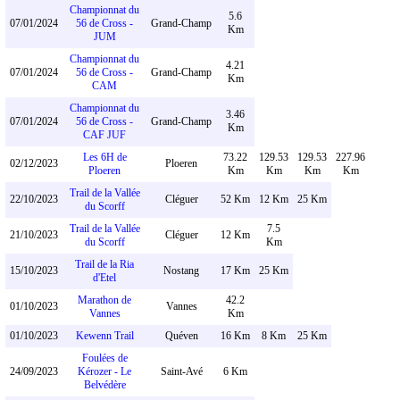
Championnat du
5.6
07/01/2024
56 de Cross -
Grand-Champ
Km
JUM
Championnat du
4.21
07/01/2024
56 de Cross -
Grand-Champ
Km
CAM
Championnat du
3.46
07/01/2024
56 de Cross -
Grand-Champ
Km
CAF JUF
Les 6H de
73.22
129.53
129.53
227.96
02/12/2023
Ploeren
Ploeren
Km
Km
Km
Km
Trail de la Vallée
22/10/2023
Cléguer
52 Km
12 Km
25 Km
du Scorff
Trail de la Vallée
7.5
21/10/2023
Cléguer
12 Km
du Scorff
Km
Trail de la Ria
15/10/2023
Nostang
17 Km
25 Km
d'Etel
Marathon de
42.2
01/10/2023
Vannes
Vannes
Km
01/10/2023
Kewenn Trail
Quéven
16 Km
8 Km
25 Km
Foulées de
24/09/2023
Kérozer - Le
Saint-Avé
6 Km
Belvédère