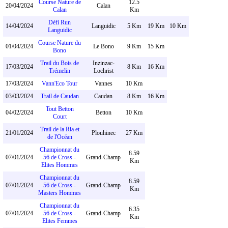
Course Nature de
12.5
20/04/2024
Calan
Calan
Km
Défi Run
14/04/2024
Languidic
5 Km
19 Km
10 Km
Languidic
Course Nature du
01/04/2024
Le Bono
9 Km
15 Km
Bono
Trail du Bois de
Inzinzac-
17/03/2024
8 Km
16 Km
Trémelin
Lochrist
17/03/2024
Vann'Eco Tour
Vannes
10 Km
03/03/2024
Trail de Caudan
Caudan
8 Km
16 Km
Tout Betton
04/02/2024
Betton
10 Km
Court
Trail de la Ria et
21/01/2024
Plouhinec
27 Km
de l'Océan
Championnat du
8.59
07/01/2024
56 de Cross -
Grand-Champ
Km
Elites Hommes
Championnat du
8.59
07/01/2024
56 de Cross -
Grand-Champ
Km
Masters Hommes
Championnat du
6.35
07/01/2024
56 de Cross -
Grand-Champ
Km
Elites Femmes