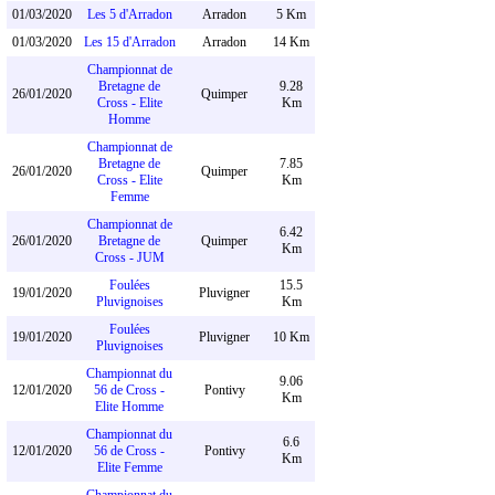
01/03/2020
Les 5 d'Arradon
Arradon
5 Km
01/03/2020
Les 15 d'Arradon
Arradon
14 Km
Championnat de
Bretagne de
9.28
26/01/2020
Quimper
Cross - Elite
Km
Homme
Championnat de
Bretagne de
7.85
26/01/2020
Quimper
Cross - Elite
Km
Femme
Championnat de
6.42
26/01/2020
Bretagne de
Quimper
Km
Cross - JUM
Foulées
15.5
19/01/2020
Pluvigner
Pluvignoises
Km
Foulées
19/01/2020
Pluvigner
10 Km
Pluvignoises
Championnat du
9.06
12/01/2020
56 de Cross -
Pontivy
Km
Elite Homme
Championnat du
6.6
12/01/2020
56 de Cross -
Pontivy
Km
Elite Femme