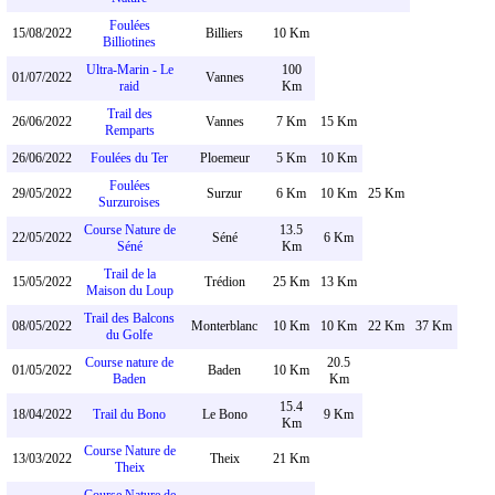
Foulées
15/08/2022
Billiers
10 Km
Billiotines
Ultra-Marin - Le
100
01/07/2022
Vannes
raid
Km
Trail des
26/06/2022
Vannes
7 Km
15 Km
Remparts
26/06/2022
Foulées du Ter
Ploemeur
5 Km
10 Km
Foulées
29/05/2022
Surzur
6 Km
10 Km
25 Km
Surzuroises
Course Nature de
13.5
22/05/2022
Séné
6 Km
Séné
Km
Trail de la
15/05/2022
Trédion
25 Km
13 Km
Maison du Loup
Trail des Balcons
08/05/2022
Monterblanc
10 Km
10 Km
22 Km
37 Km
du Golfe
Course nature de
20.5
01/05/2022
Baden
10 Km
Baden
Km
15.4
18/04/2022
Trail du Bono
Le Bono
9 Km
Km
Course Nature de
13/03/2022
Theix
21 Km
Theix