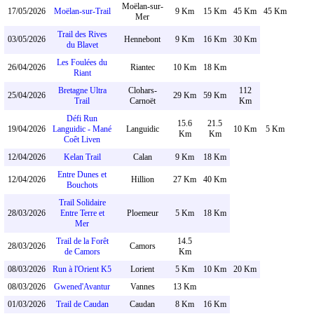
Moëlan-sur-
17/05/2026
Moëlan-sur-Trail
9 Km
15 Km
45 Km
45 Km
Mer
Trail des Rives
03/05/2026
Hennebont
9 Km
16 Km
30 Km
du Blavet
Les Foulées du
26/04/2026
Riantec
10 Km
18 Km
Riant
Bretagne Ultra
Clohars-
112
25/04/2026
29 Km
59 Km
Trail
Carnoët
Km
Défi Run
15.6
21.5
19/04/2026
Languidic - Mané
Languidic
10 Km
5 Km
Km
Km
Coêt Liven
12/04/2026
Kelan Trail
Calan
9 Km
18 Km
Entre Dunes et
12/04/2026
Hillion
27 Km
40 Km
Bouchots
Trail Solidaire
28/03/2026
Entre Terre et
Ploemeur
5 Km
18 Km
Mer
Trail de la Forêt
14.5
28/03/2026
Camors
de Camors
Km
08/03/2026
Run à l'Orient K5
Lorient
5 Km
10 Km
20 Km
08/03/2026
Gwened'Avantur
Vannes
13 Km
01/03/2026
Trail de Caudan
Caudan
8 Km
16 Km