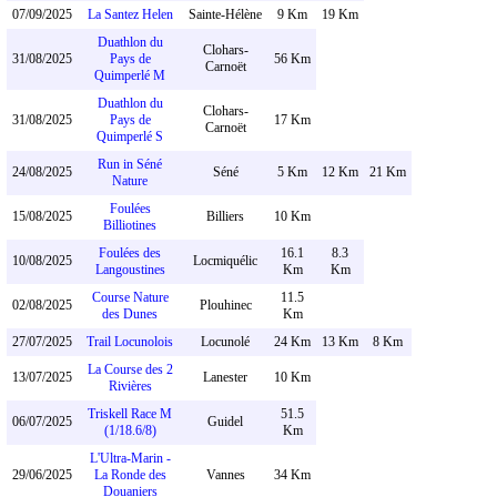
07/09/2025
La Santez Helen
Sainte-Hélène
9 Km
19 Km
Duathlon du
Clohars-
31/08/2025
Pays de
56 Km
Carnoët
Quimperlé M
Duathlon du
Clohars-
31/08/2025
Pays de
17 Km
Carnoët
Quimperlé S
Run in Séné
24/08/2025
Séné
5 Km
12 Km
21 Km
Nature
Foulées
15/08/2025
Billiers
10 Km
Billiotines
Foulées des
16.1
8.3
10/08/2025
Locmiquélic
Langoustines
Km
Km
Course Nature
11.5
02/08/2025
Plouhinec
des Dunes
Km
27/07/2025
Trail Locunolois
Locunolé
24 Km
13 Km
8 Km
La Course des 2
13/07/2025
Lanester
10 Km
Rivières
Triskell Race M
51.5
06/07/2025
Guidel
(1/18.6/8)
Km
L'Ultra-Marin -
29/06/2025
La Ronde des
Vannes
34 Km
Douaniers