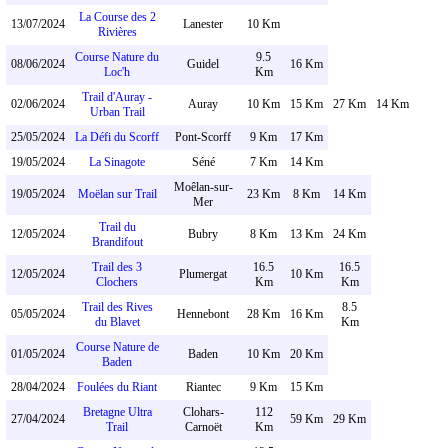
La Course des 2
13/07/2024
Lanester
10 Km
Rivières
Course Nature du
9.5
08/06/2024
Guidel
16 Km
Loc'h
Km
Trail d'Auray -
02/06/2024
Auray
10 Km
15 Km
27 Km
14 Km
Urban Trail
25/05/2024
La Défi du Scorff
Pont-Scorff
9 Km
17 Km
19/05/2024
La Sinagote
Séné
7 Km
14 Km
Moêlan-sur-
19/05/2024
Moëlan sur Trail
23 Km
8 Km
14 Km
Mer
Trail du
12/05/2024
Bubry
8 Km
13 Km
24 Km
Brandifout
Trail des 3
16.5
16.5
12/05/2024
Plumergat
10 Km
Clochers
Km
Km
Trail des Rives
8.5
05/05/2024
Hennebont
28 Km
16 Km
du Blavet
Km
Course Nature de
01/05/2024
Baden
10 Km
20 Km
Baden
28/04/2024
Foulées du Riant
Riantec
9 Km
15 Km
Bretagne Ultra
Clohars-
112
27/04/2024
59 Km
29 Km
Trail
Carnoët
Km