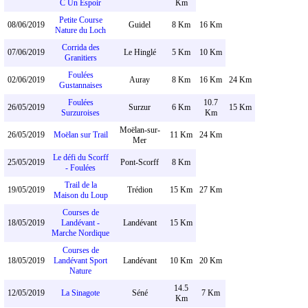
C Un Espoir
Km
Petite Course
08/06/2019
Guidel
8 Km
16 Km
Nature du Loch
Corrida des
07/06/2019
Le Hinglé
5 Km
10 Km
Granitiers
Foulées
02/06/2019
Auray
8 Km
16 Km
24 Km
Gustannaises
Foulées
10.7
26/05/2019
Surzur
6 Km
15 Km
Surzuroises
Km
Moëlan-sur-
26/05/2019
Moëlan sur Trail
11 Km
24 Km
Mer
Le défi du Scorff
25/05/2019
Pont-Scorff
8 Km
- Foulées
Trail de la
19/05/2019
Trédion
15 Km
27 Km
Maison du Loup
Courses de
18/05/2019
Landévant -
Landévant
15 Km
Marche Nordique
Courses de
18/05/2019
Landévant Sport
Landévant
10 Km
20 Km
Nature
14.5
12/05/2019
La Sinagote
Séné
7 Km
Km