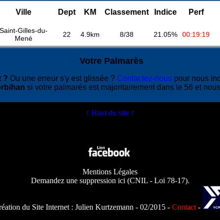
Ville
Dept
KM
Classement
Indice
Perf
Saint-Gilles-du-
22
4.9km
8/38
21.05%
00:19:19
Mené
Votre Palmarès
 ?
Ou une erreur s'y est glissée ?
Contactez-nous
pour nous in
rbihan
si votre palmarès est majoritairement dans le 56 et nous
↑ Haut du site ↑
Mentions Légales
Demandez une suppression ici
(
CNIL - Loi 78-17
).
éation du Site Internet :
Julien Kurtzemann
- 02/2015 -
Contact
-