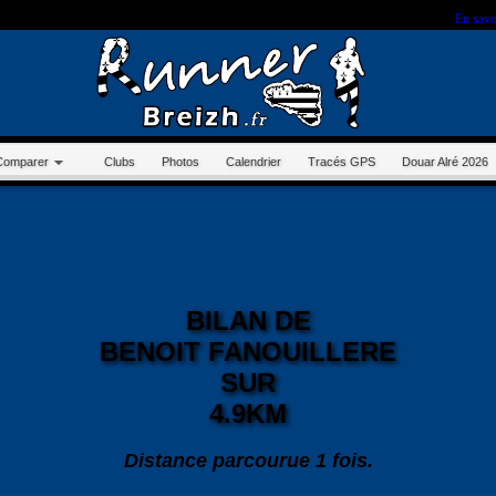
r sur ce site, vous nous autorisez à déposer un cookie à des fins de mesure d'audience.
En savo
Comparer
Clubs
Photos
Calendrier
Tracés GPS
Douar Alré 2026
BILAN DE
BENOIT FANOUILLERE
SUR
4.9KM
Distance parcourue 1 fois.