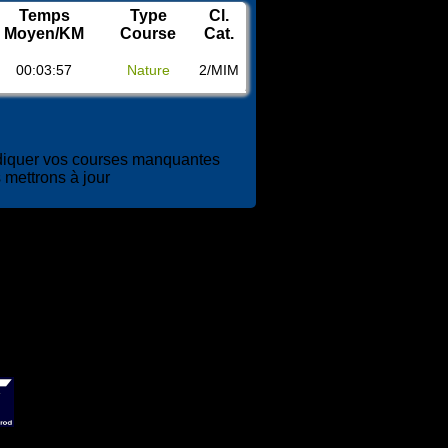
Temps
Type
Cl.
Moyen/KM
Course
Cat.
00:03:57
Nature
2/MIM
diquer vos courses manquantes
 mettrons à jour