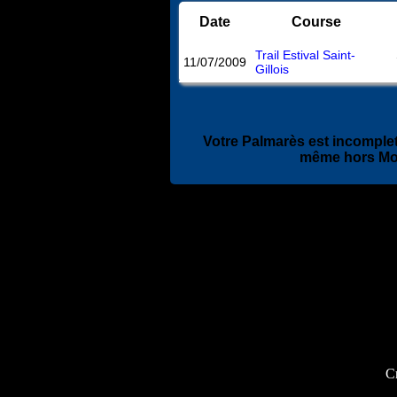
Date
Course
Trail Estival Saint-
11/07/2009
Gillois
Votre Palmarès est incomplet
même hors Mo
Cr