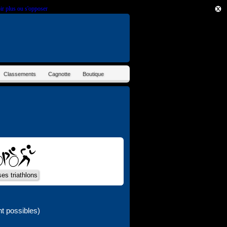
ir plus ou s'opposer
.
Classements
Cagnotte
Boutique
t possibles)