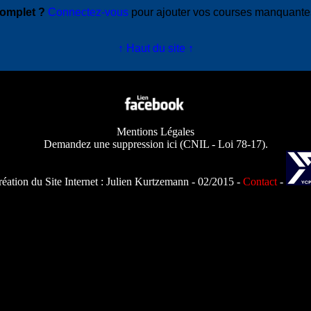
complet ?
Connectez-vous
pour ajouter vos courses manquant
↑ Haut du site ↑
Mentions Légales
Demandez une suppression ici
(
CNIL - Loi 78-17
).
éation du Site Internet :
Julien Kurtzemann
- 02/2015 -
Contact
-