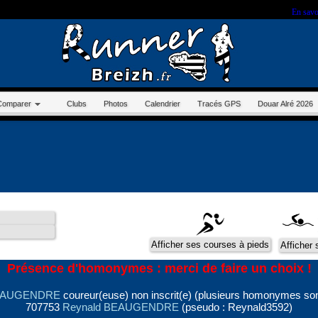
r sur ce site, vous nous autorisez à déposer un cookie à des fins de mesure d'audience.
En savo
Comparer
Clubs
Photos
Calendrier
Tracés GPS
Douar Alré 2026
Présence d'homonymes : merci de faire un choix !
BEAUGENDRE
coureur(euse) non inscrit(e) (plusieurs homonymes son
707753
Reynald BEAUGENDRE
(pseudo : Reynald3592)