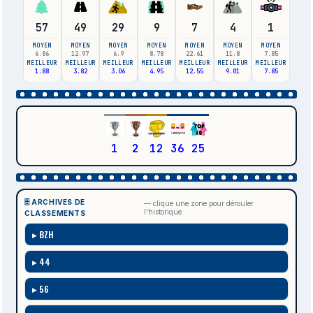
57
49
29
9
7
4
1
MOYEN
MOYEN
MOYEN
MOYEN
MOYEN
MOYEN
MOYEN
6.86
12.97
6.9
8.78
22.61
11.8
7.85
MEILLEUR
MEILLEUR
MEILLEUR
MEILLEUR
MEILLEUR
MEILLEUR
MEILLEUR
1.88
3.82
3.06
4.95
12.55
9.01
7.85
1
2
12
36
25
🗄️ ARCHIVES DE
— clique une zone pour dérouler
l'historique
CLASSEMENTS
BZH
44
56