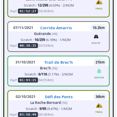
Scratch :
12/298
(4.03%) - 2/M2M
TRAIL
Perf :
(04:30/km)
01:52:27
07/11/2021
Corrida Amarris
10.2km
Guérande
(44)
Scratch :
16/259
(6.18%) - 1/M2M
ROUTE
Perf :
(03:53/km)
00:39:35
31/10/2021
Trail de Brec'h
21km
Brec'h
(56)
Scratch :
6/116
(5.17%) - 2/M2M
NATURE
Perf :
(04:55/km)
01:43:15
02/10/2021
Défi des Ponts
36km
La Roche-Bernard
(56)
Scratch :
9/95
(9.47%) - 1/M2M
TRAIL
Perf :
(06:38/km)
03:58:49