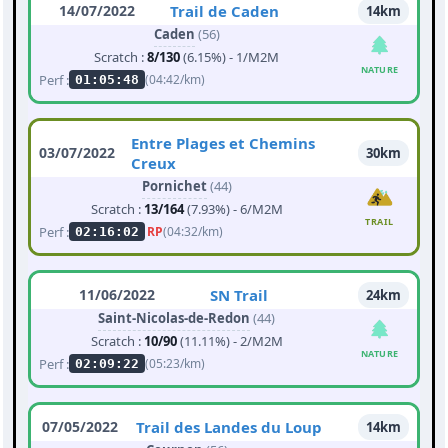
14/07/2022
Trail de Caden
14km
Caden
(56)
Scratch :
8/130
(6.15%) - 1/M2M
NATURE
Perf :
(04:42/km)
01:05:48
Entre Plages et Chemins
03/07/2022
30km
Creux
Pornichet
(44)
Scratch :
13/164
(7.93%) - 6/M2M
TRAIL
Perf :
RP
(04:32/km)
02:16:02
11/06/2022
SN Trail
24km
Saint-Nicolas-de-Redon
(44)
Scratch :
10/90
(11.11%) - 2/M2M
NATURE
Perf :
(05:23/km)
02:09:22
07/05/2022
Trail des Landes du Loup
14km