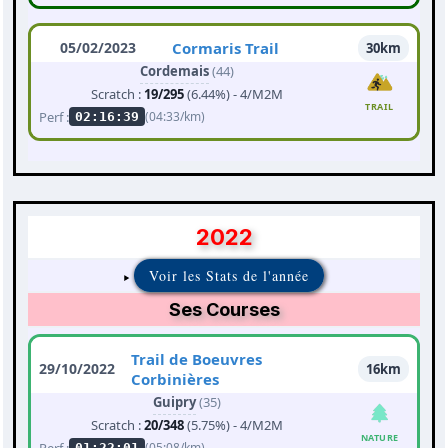
05/02/2023
Cormaris Trail
30km
Cordemais
(44)
Scratch :
19/295
(6.44%) - 4/M2M
TRAIL
Perf :
(04:33/km)
02:16:39
2022
Voir les Stats de l'année
Ses Courses
Trail de Boeuvres
29/10/2022
16km
Corbinières
Guipry
(35)
Scratch :
20/348
(5.75%) - 4/M2M
NATURE
Perf :
(05:08/km)
01:22:01