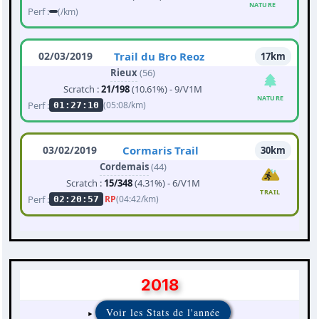
NATURE
Perf :
(/km)
02/03/2019
Trail du Bro Reoz
17km
Rieux
(56)
Scratch :
21/198
(10.61%) - 9/V1M
NATURE
Perf :
(05:08/km)
01:27:10
03/02/2019
Cormaris Trail
30km
Cordemais
(44)
Scratch :
15/348
(4.31%) - 6/V1M
TRAIL
Perf :
RP
(04:42/km)
02:20:57
2018
Voir les Stats de l'année