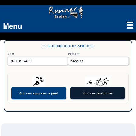
Menu
Tog
nav
🏃‍♂️ RECHERCHER UN ATHLÈTE
Nom
Prénom