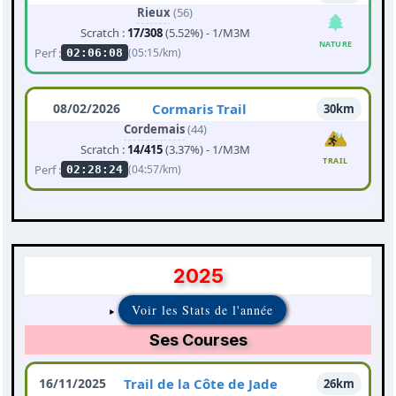
Rieux
(56)
Scratch :
17/308
(5.52%) - 1/M3M
NATURE
Perf :
(05:15/km)
02:06:08
08/02/2026
Cormaris Trail
30km
Cordemais
(44)
Scratch :
14/415
(3.37%) - 1/M3M
TRAIL
Perf :
(04:57/km)
02:28:24
2025
Voir les Stats de l'année
Ses Courses
16/11/2025
Trail de la Côte de Jade
26km