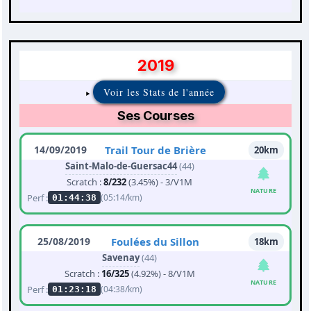
2019
Voir les Stats de l'année
Ses Courses
14/09/2019
Trail Tour de Brière
20km
Saint-Malo-de-Guersac44
(44)
Scratch :
8/232
(3.45%) - 3/V1M
NATURE
Perf :
(05:14/km)
01:44:38
25/08/2019
Foulées du Sillon
18km
Savenay
(44)
Scratch :
16/325
(4.92%) - 8/V1M
NATURE
Perf :
(04:38/km)
01:23:18