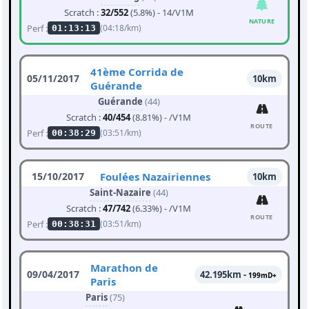
Scratch :
32/552
(5.8%) - 14/V1M
NATURE
Perf :
(04:18/km)
01:13:13
41ème Corrida de
05/11/2017
10km
Guérande
Guérande
(44)
Scratch :
40/454
(8.81%) - /V1M
ROUTE
Perf :
(03:51/km)
00:38:29
15/10/2017
Foulées Nazairiennes
10km
Saint-Nazaire
(44)
Scratch :
47/742
(6.33%) - /V1M
ROUTE
Perf :
(03:51/km)
00:38:31
Marathon de
09/04/2017
42.195km -
199mD+
Paris
Paris
(75)