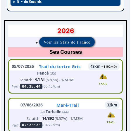
🏅 + de Records
2026
Voir les Stats de l'année
Ses Courses
05/07/2026
Trail du tertre Gris
48km -
1192mD+
Pancé
(35)
Scratch :
9/131
(6.87%) - 1/M3M
TRAIL
Perf :
(05:45/km)
04:35:44
07/06/2026
Maré-Trail
32km
La Turballe
(44)
Scratch :
14/392
(3.57%) - 1/M3M
TRAIL
Perf :
(04:29/km)
02:23:23