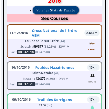
2016
Voir les Stats de l'année
Ses Courses
Cross National de l'Erdre -
11/12/2016
8.66km
VEM
La Chapelle-sur-Erdre
(44)
Scratch :
99/317
(31.23%) - 83/V1M
CROSS
Perf :
(03:47/km)
00:32:48
16/10/2016
Foulées Nazairiennes
10km
Saint-Nazaire
(44)
Scratch :
43/879
(4.89%) - 9/V1M
ROUTE
Perf :
(03:44/km)
00:37:21
09/10/2016
Trail des Korrigans
17km
Caro
(56)