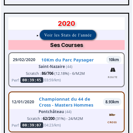
2020
Voir les Stats de l'année
Ses Courses
29/02/2020
10Km du Parc Paysager
10km
Saint-Nazaire
(44)
Scratch :
86/706
(12.18%) - 6/M2M
ROUTE
Perf :
(03:59/km)
00:39:45
Championnat du 44 de
12/01/2020
8.93km
Cross - Masters Hommes
Pontchâteau
(44)
Scratch :
62/200
(31%) - 24/M2M
CROSS
Perf :
(04:23/km)
00:39:07