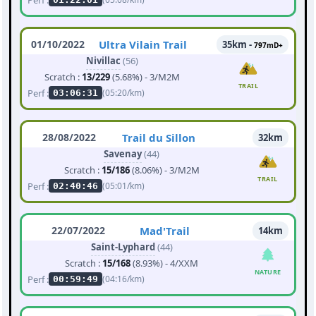
01/10/2022
Ultra Vilain Trail
35km -
797mD+
Nivillac
(56)
Scratch :
13/229
(5.68%) - 3/M2M
TRAIL
Perf :
(05:20/km)
03:06:31
28/08/2022
Trail du Sillon
32km
Savenay
(44)
Scratch :
15/186
(8.06%) - 3/M2M
TRAIL
Perf :
(05:01/km)
02:40:46
22/07/2022
Mad'Trail
14km
Saint-Lyphard
(44)
Scratch :
15/168
(8.93%) - 4/XXM
NATURE
Perf :
(04:16/km)
00:59:49