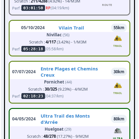
Scratch :
211/4288
(4.92%) - 14/M3M
ROUTE
Perf :
RP
(04:19/km)
03:01:50
05/10/2024
Vilain Trail
55km
Nivillac
(56)
Scratch :
4/117
(3.42%) - 1/M3M
TRAIL
Perf :
(05:58/km)
05:28:18
Entre Plages et Chemins
07/07/2024
30km
Creux
Pornichet
(44)
Scratch :
30/325
(9.23%) - 4/M2M
TRAIL
Perf :
(04:37/km)
02:18:23
Ultra Trail des Monts
04/05/2024
80km
d'Arrée
Huelgoat
(29)
Scratch :
48/278
(17.27%) - 9/M2M
ULTRA