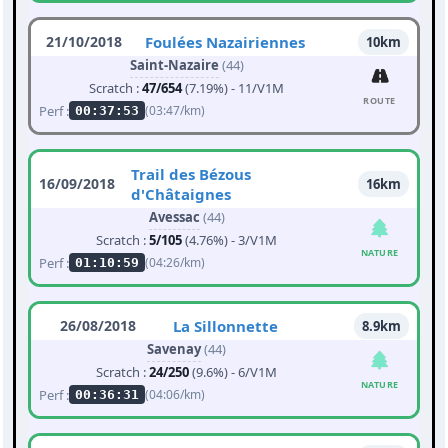
21/10/2018
Foulées Nazairiennes
10km
Saint-Nazaire
(44)
Scratch :
47/654
(7.19%) - 11/V1M
ROUTE
Perf :
(03:47/km)
00:37:53
Trail des Bézous
16/09/2018
16km
d'Châtaignes
Avessac
(44)
Scratch :
5/105
(4.76%) - 3/V1M
NATURE
Perf :
(04:26/km)
01:10:59
26/08/2018
La Sillonnette
8.9km
Savenay
(44)
Scratch :
24/250
(9.6%) - 6/V1M
NATURE
Perf :
(04:06/km)
00:36:31