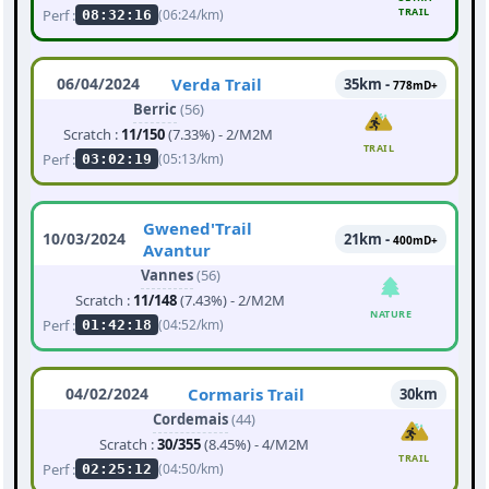
TRAIL
Perf :
(06:24/km)
08:32:16
06/04/2024
Verda Trail
35km -
778mD+
Berric
(56)
Scratch :
11/150
(7.33%) - 2/M2M
TRAIL
Perf :
(05:13/km)
03:02:19
Gwened'Trail
10/03/2024
21km -
400mD+
Avantur
Vannes
(56)
Scratch :
11/148
(7.43%) - 2/M2M
NATURE
Perf :
(04:52/km)
01:42:18
04/02/2024
Cormaris Trail
30km
Cordemais
(44)
Scratch :
30/355
(8.45%) - 4/M2M
TRAIL
Perf :
(04:50/km)
02:25:12