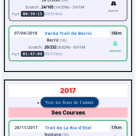
Le Croisic
(44)
Scratch :
24/165
(14.55%) - 5/V1M
ROUTE
Perf :
(03:51/km)
00:39:15
07/04/2018
Verda Trail de Berric
18km
Berric
(56)
Scratch :
20/232
(8.62%) - 6/V1M
NATURE
Perf :
(05:57/km)
01:47:09
2017
Voir les Stats de l'année
Ses Courses
26/11/2017
Trail de La Ria d'Etel
17km
Nostang
(56)