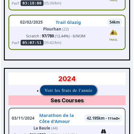
TRAIL
Perf :
(05:39/km)
03:18:00
02/02/2025
Trail Glazig
54km
Plourhan
(22)
Scratch :
97/780
(12.44%) - 6/M3M
TRAIL
Perf :
(05:42/km)
05:07:51
2024
Voir les Stats de l'année
Ses Courses
Marathon de la
03/11/2024
42.195km -
111mD+
Côte d'Amour
La Baule
(44)