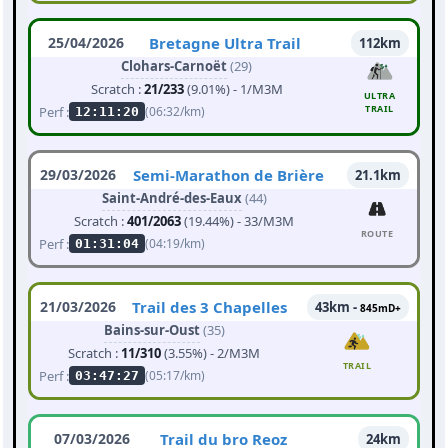
25/04/2026
Bretagne Ultra Trail
112km
Clohars-Carnoët
(29)
Scratch :
21/233
(9.01%) - 1/M3M
ULTRA
TRAIL
Perf :
(06:32/km)
12:11:20
29/03/2026
Semi-Marathon de Brière
21.1km
Saint-André-des-Eaux
(44)
Scratch :
401/2063
(19.44%) - 33/M3M
ROUTE
Perf :
(04:19/km)
01:31:04
21/03/2026
Trail des 3 Chapelles
43km -
845mD+
Bains-sur-Oust
(35)
Scratch :
11/310
(3.55%) - 2/M3M
TRAIL
Perf :
(05:17/km)
03:47:27
07/03/2026
Trail du bro Reoz
24km