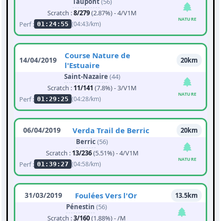
Taupont
(56)
Scratch :
8/279
(2.87%) - 4/V1M
NATURE
Perf :
(04:43/km)
01:24:55
Course Nature de
14/04/2019
20km
l'Estuaire
Saint-Nazaire
(44)
Scratch :
11/141
(7.8%) - 3/V1M
NATURE
Perf :
(04:28/km)
01:29:25
06/04/2019
Verda Trail de Berric
20km
Berric
(56)
Scratch :
13/236
(5.51%) - 4/V1M
NATURE
Perf :
(04:58/km)
01:39:27
31/03/2019
Foulées Vers l'Or
13.5km
Pénestin
(56)
Scratch :
3/160
(1.88%) - /M