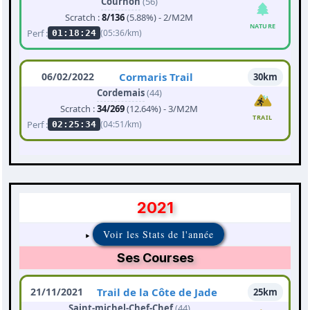
Cournon
(56)
Scratch :
8/136
(5.88%) - 2/M2M
NATURE
Perf :
(05:36/km)
01:18:24
06/02/2022
Cormaris Trail
30km
Cordemais
(44)
Scratch :
34/269
(12.64%) - 3/M2M
TRAIL
Perf :
(04:51/km)
02:25:34
2021
Voir les Stats de l'année
Ses Courses
21/11/2021
Trail de la Côte de Jade
25km
Saint-michel-Chef-Chef
(44)