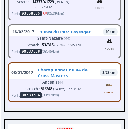
Scratch :
14777/41729
(35.41%) -
6332/SEM
ROUTE
Perf :
RP
(05:39/km)
03:58:35
18/02/2017
10KM du Parc Paysager
10km
Saint-Nazaire
(44)
Scratch :
53/815
(6.5%) - 15/V1M
ROUTE
Perf :
(03:46/km)
00:37:38
Championnat du 44 de
08/01/2017
8.73km
Cross Masters
Ancenis
(44)
Scratch :
61/248
(24.6%) - 55/V1M
CROSS
Perf :
(03:47/km)
00:33:06