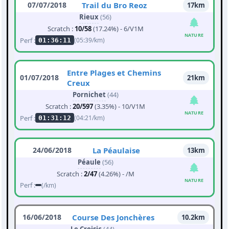
07/07/2018
Trail du Bro Reoz
17km
Rieux
(56)
Scratch :
10/58
(17.24%) - 6/V1M
NATURE
Perf :
(05:39/km)
01:36:11
Entre Plages et Chemins
01/07/2018
21km
Creux
Pornichet
(44)
Scratch :
20/597
(3.35%) - 10/V1M
NATURE
Perf :
(04:21/km)
01:31:12
24/06/2018
La Péaulaise
13km
Péaule
(56)
Scratch :
2/47
(4.26%) - /M
NATURE
Perf :
(/km)
16/06/2018
Course Des Jonchères
10.2km