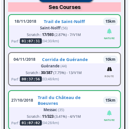
Ses Courses
18/11/2018
Trail de Saint-Nolff
15km
Saint-Nolff
(56)
Scratch :
17/593
(2.87%) - 7/V1M
NATURE
Perf :
(04:30/km)
01:07:31
04/11/2018
Corrida de Guérande
10km
Guérande
(44)
Scratch :
30/387
(7.75%) - 13/V1M
ROUTE
Perf :
(03:48/km)
00:37:56
Trail du Château de
27/10/2018
15km
Boeuvres
Messac
(35)
Scratch :
11/323
(3.41%) - 4/V1M
NATURE
Perf :
(04:28/km)
01:07:02