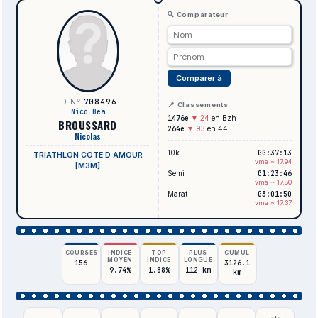
🔍 Comparateur
Comparer à
708496
ID N°
📍 Classements
Nico Bea
1476e
▼ 24
en Bzh
BROUSSARD
264e
▼ 93
en 44
Nicolas
10k
00:37:13
TRIATHLON COTE D AMOUR
vma ~ 17.94
[M3M]
Semi
01:23:46
vma ~ 17.80
Marat
03:01:50
vma ~ 17.37
COURSES
INDICE
TOP
PLUS
CUMUL
MOYEN
INDICE
LONGUE
156
3126.1
9.74%
1.88%
112 km
km