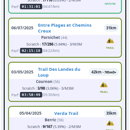
Scratch :
7/116
(6.03%) - 2/M3M
NATURE
Perf :
(04:47/km)
01:31:01
Entre Plages et Chemins
06/07/2025
31km
Creux
Pornichet
(44)
Scratch :
17/286
(5.94%) - 3/M3M
TRAIL
Perf :
(04:22/km)
02:15:18
Trail Des Landes du
03/05/2025
42km -
785mD+
Loup
Cournon
(56)
Scratch :
3/98
(3.06%) - 3/M3M
TRAIL
Perf :
(05:30/km)
03:50:49
05/04/2025
Verda Trail
35km
Berric
(56)
Scratch :
9/167
(5.39%) - 2/M3M