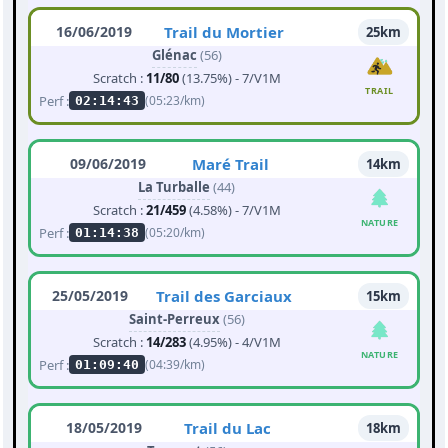
16/06/2019
Trail du Mortier
25km
Glénac
(56)
Scratch :
11/80
(13.75%) - 7/V1M
TRAIL
Perf :
(05:23/km)
02:14:43
09/06/2019
Maré Trail
14km
La Turballe
(44)
Scratch :
21/459
(4.58%) - 7/V1M
NATURE
Perf :
(05:20/km)
01:14:38
25/05/2019
Trail des Garciaux
15km
Saint-Perreux
(56)
Scratch :
14/283
(4.95%) - 4/V1M
NATURE
Perf :
(04:39/km)
01:09:40
18/05/2019
Trail du Lac
18km