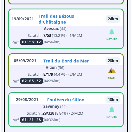
Trail des Bézous
19/09/2021
24km
d'Châtaigne
Avessac
(44)
Scratch :
7/53
(13.21%) - 1/M2M
NATURE
Perf :
(04:56/km)
01:58:12
05/09/2021
Trail du Bord de Mer
28km
Arzon
(56)
Scratch :
8/179
(4.47%) - 2/M2M
TRAIL
Perf :
(04:29/km)
02:05:32
29/08/2021
Foulées du Sillon
18km
Savenay
(44)
Scratch :
29/328
(8.84%) - 2/M2M
NATURE
Perf :
(04:32/km)
01:21:28