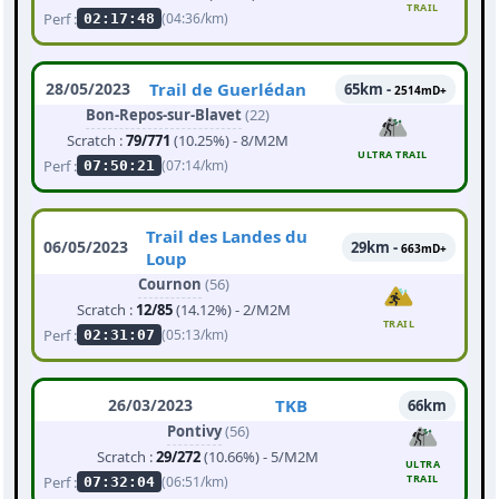
TRAIL
Perf :
(04:36/km)
02:17:48
28/05/2023
Trail de Guerlédan
65km -
2514mD+
Bon-Repos-sur-Blavet
(22)
Scratch :
79/771
(10.25%) - 8/M2M
ULTRA TRAIL
Perf :
(07:14/km)
07:50:21
Trail des Landes du
06/05/2023
29km -
663mD+
Loup
Cournon
(56)
Scratch :
12/85
(14.12%) - 2/M2M
TRAIL
Perf :
(05:13/km)
02:31:07
26/03/2023
TKB
66km
Pontivy
(56)
Scratch :
29/272
(10.66%) - 5/M2M
ULTRA
TRAIL
Perf :
(06:51/km)
07:32:04