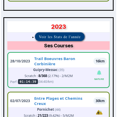
2023
Voir les Stats de l'année
Ses Courses
Trail Boeuvres Baron
28/10/2023
16km
Corbinière
Guipry-Messac
(35)
Scratch :
8/368
(2.17%) - 2/M2M
NATURE
Perf :
(04:40/km)
01:14:39
Entre Plages et Chemins
02/07/2023
30km
Creux
Pornichet
(44)
Scratch :
21/223
(9.42%) - 5/M2M