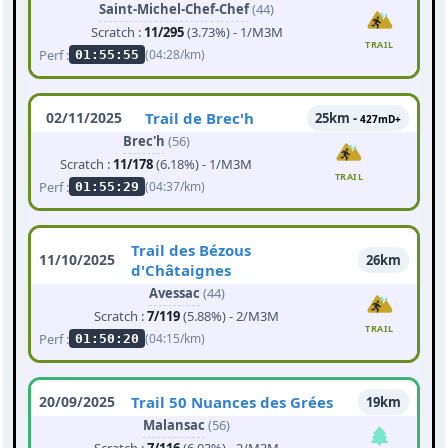
Saint-Michel-Chef-Chef
(44)
Scratch :
11/295
(3.73%) - 1/M3M
TRAIL
Perf :
(04:28/km)
01:55:55
02/11/2025
Trail de Brec'h
25km -
427mD+
Brec'h
(56)
Scratch :
11/178
(6.18%) - 1/M3M
TRAIL
Perf :
(04:37/km)
01:55:29
Trail des Bézous
11/10/2025
26km
d'Châtaignes
Avessac
(44)
Scratch :
7/119
(5.88%) - 2/M3M
TRAIL
Perf :
(04:15/km)
01:50:20
20/09/2025
Trail 50 Nuances des Grées
19km
Malansac
(56)