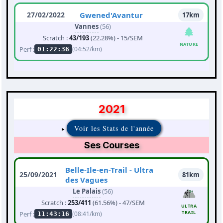
27/02/2022
Gwened'Avantur
17km
Vannes
(56)
Scratch :
43/193
(22.28%) - 15/SEM
NATURE
Perf :
(04:52/km)
01:22:36
2021
Voir les Stats de l'année
Ses Courses
Belle-Ile-en-Trail - Ultra
25/09/2021
81km
des Vagues
Le Palais
(56)
Scratch :
253/411
(61.56%) - 47/SEM
ULTRA
TRAIL
Perf :
(08:41/km)
11:43:16