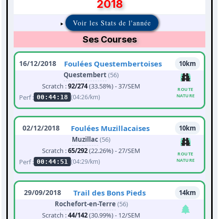
2018
Voir les Stats de l'année
Ses Courses
16/12/2018
Foulées Questembertoises
10km
Questembert
(56)
Scratch :
92/274
(33.58%) - 37/SEM
ROUTE
NATURE
Perf :
(04:26/km)
00:44:18
02/12/2018
Foulées Muzillacaises
10km
Muzillac
(56)
Scratch :
65/292
(22.26%) - 27/SEM
ROUTE
NATURE
Perf :
(04:29/km)
00:44:51
29/09/2018
Trail des Bons Pieds
14km
Rochefort-en-Terre
(56)
Scratch :
44/142
(30.99%) - 12/SEM