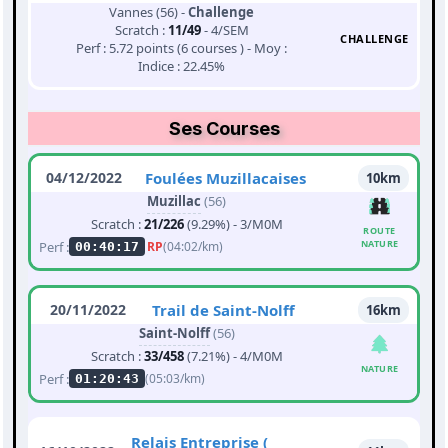
Vannes (56) -
Challenge
Scratch :
11/49
- 4/SEM
CHALLENGE
Perf : 5.72 points (6 courses ) - Moy :
Indice : 22.45%
Ses Courses
04/12/2022
Foulées Muzillacaises
10km
Muzillac
(56)
Scratch :
21/226
(9.29%) - 3/M0M
ROUTE
NATURE
Perf :
RP
(04:02/km)
00:40:17
20/11/2022
Trail de Saint-Nolff
16km
Saint-Nolff
(56)
Scratch :
33/458
(7.21%) - 4/M0M
NATURE
Perf :
(05:03/km)
01:20:43
Relais Entreprise (