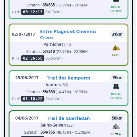
Scratch :
85/635
(13.39%) - 31/SEM
ROUTE
NATURE
Perf :
(04:13/km)
00:42:13
Entre Plages et Chemins
02/07/2017
31km
Creux
Pornichet
(44)
Scratch :
57/210
(27.14%) - 23/SEM
TRAIL
Perf :
(05:04/km)
02:36:55
25/06/2017
Trail des Remparts
15km
Vannes
(56)
Scratch :
55/380
(14.47%) - 28/SEM
ROUTE
NATURE
Perf :
(04:41/km)
01:10:22
04/06/2017
Trail de Guerlédan
58km
Saint-Gelven
(22)
Scratch :
364/756
(48.15%) - 153/SEM
ULTRA