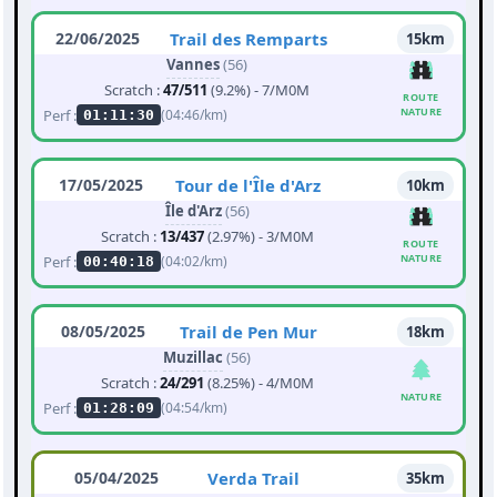
22/06/2025
Trail des Remparts
15km
Vannes
(56)
Scratch :
47/511
(9.2%) - 7/M0M
ROUTE
NATURE
Perf :
(04:46/km)
01:11:30
17/05/2025
Tour de l'Île d'Arz
10km
Île d'Arz
(56)
Scratch :
13/437
(2.97%) - 3/M0M
ROUTE
NATURE
Perf :
(04:02/km)
00:40:18
08/05/2025
Trail de Pen Mur
18km
Muzillac
(56)
Scratch :
24/291
(8.25%) - 4/M0M
NATURE
Perf :
(04:54/km)
01:28:09
05/04/2025
Verda Trail
35km