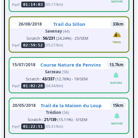
NATURE
Perf :
(05:17/km)
01:14:03
26/08/2018
Trail du Sillon
33km
Savenay
(44)
Scratch :
56/231
(24.24%) - 25/SEM
TRAIL
Perf :
(05:27/km)
02:59:52
15/07/2018
Course Nature de Penvins
13.7km
Sarzeau
(56)
Scratch :
43/337
(12.76%) - 19/SEM
NATURE
Perf :
(04:34/km)
01:02:28
20/05/2018
Trail de la Maison du Loup
15km
Trédion
(56)
Scratch :
21/139
(15.11%) - 5/SEM
NATURE
Perf :
(05:31/km)
01:22:51