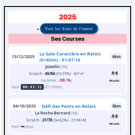
2025
Voir les Stats de l'année
Ses Courses
La Sale Caractère en Relais
13/12/2025
6km
(6+6km) - 01:07:16
Josselin
(56)
Scratch :
45/84
(53.57%) - 8/F+F
Femmes :
/88
(
%
)
RELAIS
Perf :
(07:15/km)
00:43:31
04/10/2025
Défi des Ponts en Relais
0km
La Roche-Bernard
(56)
Scratch :
27/78
(34.62%) - 21/M+M
RELAIS
Perf :
(/km)