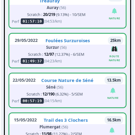
Tréauray
Auray
(56)
Scratch :
20/219
(9.13%) - 10/SEM
NATURE
Perf :
(04:53/km)
01:57:10
29/05/2022
Foulées Surzuroises
25km
Surzur
(56)
Scratch :
12/97
(12.37%) - 6/SEM
ROUTE
NATURE
Perf :
(04:23/km)
01:49:37
22/05/2022
Course Nature de Séné
13.5km
Séné
(56)
Scratch :
12/190
(6.32%) - 5/SEM
NATURE
Perf :
(04:15/km)
00:57:19
15/05/2022
Trail des 3 Clochers
16.5km
Plumergat
(56)
Scratch :
11/98
(11.22%) - 2/SEM