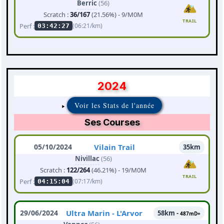
Berric
(56)
Scratch :
36/167
(21.56%) - 9/M0M
TRAIL
Perf :
(06:21/km)
03:42:27
2024
Voir les Stats de l'année
Ses Courses
05/10/2024
Vilain Trail
35km
Nivillac
(56)
Scratch :
122/264
(46.21%) - 19/M0M
TRAIL
Perf :
(07:17/km)
04:15:04
29/06/2024
Ultra Marin - L'Arvor
58km -
487mD+