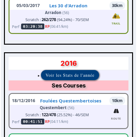
05/03/2017
Les 30 d'Arradon
30km
Arradon
(56)
Scratch :
262/278
(94.24%) - 70/SEM
TRAIL
Perf :
RP
(06:41/km)
03:20:38
2016
Voir les Stats de l'année
Ses Courses
18/12/2016
Foulées Questembertoises
10km
Questembert
(56)
Scratch :
122/478
(25.52%) - 46/SEM
ROUTE
Perf :
RP
(04:11/km)
00:41:51