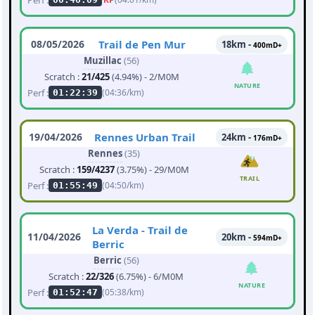
08/05/2026
Trail de Pen Mur
18km -
400mD+
Muzillac
(56)
Scratch :
21/425
(4.94%) - 2/M0M
NATURE
Perf :
(04:36/km)
01:22:39
19/04/2026
Rennes Urban Trail
24km -
176mD+
Rennes
(35)
Scratch :
159/4237
(3.75%) - 29/M0M
TRAIL
Perf :
(04:50/km)
01:55:49
La Verda - Trail de
11/04/2026
20km -
594mD+
Berric
Berric
(56)
Scratch :
22/326
(6.75%) - 6/M0M
NATURE
Perf :
(05:38/km)
01:52:47