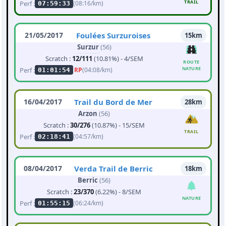
TRAIL
Perf :
(08:16/km)
07:59:33
21/05/2017
Foulées Surzuroises
15km
Surzur
(56)
Scratch :
12/111
(10.81%) - 4/SEM
ROUTE
NATURE
Perf :
RP
(04:08/km)
01:01:54
16/04/2017
Trail du Bord de Mer
28km
Arzon
(56)
Scratch :
30/276
(10.87%) - 15/SEM
TRAIL
Perf :
(04:57/km)
02:18:41
08/04/2017
Verda Trail de Berric
18km
Berric
(56)
Scratch :
23/370
(6.22%) - 8/SEM
NATURE
Perf :
(06:24/km)
01:55:15