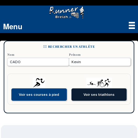
Menu
Tog
nav
🏃‍♂️ RECHERCHER UN ATHLÈTE
Nom
Prénom