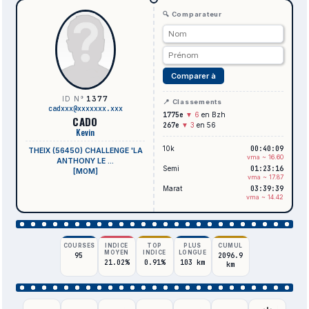
🔍 Comparateur
Comparer à
1377
ID N°
📍 Classements
cadxxx@xxxxxxx.xxx
1775e
▼ 6
en Bzh
CADO
267e
▼ 3
en 56
Kevin
10k
00:40:09
THEIX (56450) CHALLENGE 'LA
vma ~ 16.60
ANTHONY LE ...
Semi
01:23:16
[M0M]
vma ~ 17.87
Marat
03:39:39
vma ~ 14.42
COURSES
INDICE
TOP
PLUS
CUMUL
MOYEN
INDICE
LONGUE
95
2096.9
21.02%
0.91%
103 km
km