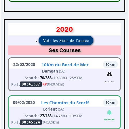
2020
Voir les Stats de l'année
Ses Courses
22/02/2020
10Km du Bord de Mer
10km
Damgan
(56)
Scratch :
70/353
(19.83%) - 25/SEM
ROUTE
Perf :
RP
(04:07/km)
00:41:07
09/02/2020
Les Chemins du Scorff
10km
Lorient
(56)
Scratch :
27/183
(14.75%) - 10/SEM
NATURE
Perf :
(04:32/km)
00:45:24