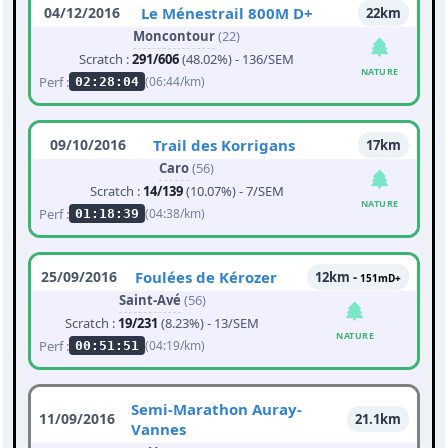
04/12/2016
Le Ménestrail 800M D+
22km
Moncontour
(22)
Scratch :
291/606
(48.02%) - 136/SEM
NATURE
Perf :
(06:44/km)
02:28:04
09/10/2016
Trail des Korrigans
17km
Caro
(56)
Scratch :
14/139
(10.07%) - 7/SEM
NATURE
Perf :
(04:38/km)
01:18:39
25/09/2016
Foulées de Kérozer
12km -
151mD+
Saint-Avé
(56)
Scratch :
19/231
(8.23%) - 13/SEM
NATURE
Perf :
(04:19/km)
00:51:51
Semi-Marathon Auray-
11/09/2016
21.1km
Vannes