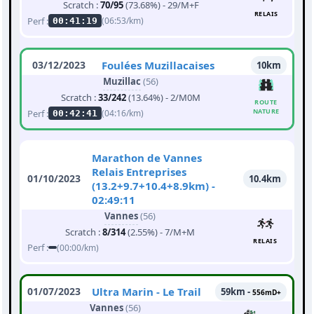
Scratch :
70/95
(73.68%) - 29/M+F
RELAIS
Perf :
(06:53/km)
00:41:19
03/12/2023
Foulées Muzillacaises
10km
Muzillac
(56)
Scratch :
33/242
(13.64%) - 2/M0M
ROUTE
NATURE
Perf :
(04:16/km)
00:42:41
Marathon de Vannes
Relais Entreprises
01/10/2023
10.4km
(13.2+9.7+10.4+8.9km) -
02:49:11
Vannes
(56)
Scratch :
8/314
(2.55%) - 7/M+M
RELAIS
Perf :
(00:00/km)
01/07/2023
Ultra Marin - Le Trail
59km -
556mD+
Vannes
(56)