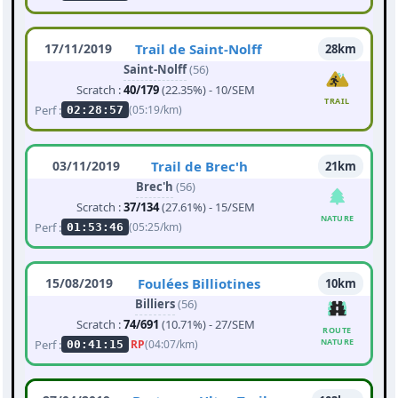
17/11/2019
Trail de Saint-Nolff
28km
Saint-Nolff
(56)
Scratch :
40/179
(22.35%) - 10/SEM
TRAIL
Perf :
(05:19/km)
02:28:57
03/11/2019
Trail de Brec'h
21km
Brec'h
(56)
Scratch :
37/134
(27.61%) - 15/SEM
NATURE
Perf :
(05:25/km)
01:53:46
15/08/2019
Foulées Billiotines
10km
Billiers
(56)
Scratch :
74/691
(10.71%) - 27/SEM
ROUTE
NATURE
Perf :
RP
(04:07/km)
00:41:15