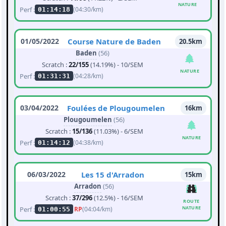
NATURE
Perf :
(04:30/km)
01:14:18
01/05/2022
Course Nature de Baden
20.5km
Baden
(56)
Scratch :
22/155
(14.19%) - 10/SEM
NATURE
Perf :
(04:28/km)
01:31:31
03/04/2022
Foulées de Plougoumelen
16km
Plougoumelen
(56)
Scratch :
15/136
(11.03%) - 6/SEM
NATURE
Perf :
(04:38/km)
01:14:12
06/03/2022
Les 15 d'Arradon
15km
Arradon
(56)
Scratch :
37/296
(12.5%) - 16/SEM
ROUTE
NATURE
Perf :
RP
(04:04/km)
01:00:55