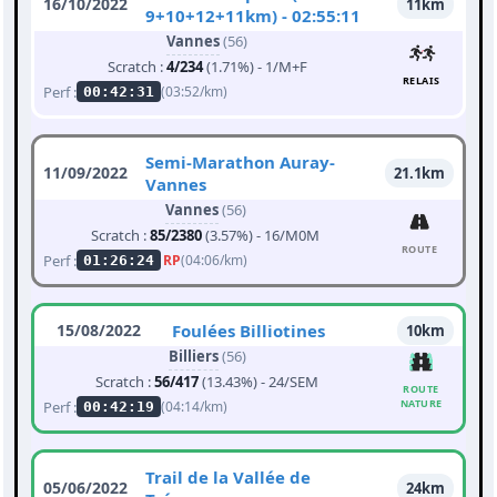
16/10/2022
11km
9+10+12+11km) - 02:55:11
Vannes
(56)
Scratch :
4/234
(1.71%) - 1/M+F
RELAIS
Perf :
(03:52/km)
00:42:31
Semi-Marathon Auray-
11/09/2022
21.1km
Vannes
Vannes
(56)
Scratch :
85/2380
(3.57%) - 16/M0M
ROUTE
Perf :
RP
(04:06/km)
01:26:24
15/08/2022
Foulées Billiotines
10km
Billiers
(56)
Scratch :
56/417
(13.43%) - 24/SEM
ROUTE
NATURE
Perf :
(04:14/km)
00:42:19
Trail de la Vallée de
05/06/2022
24km