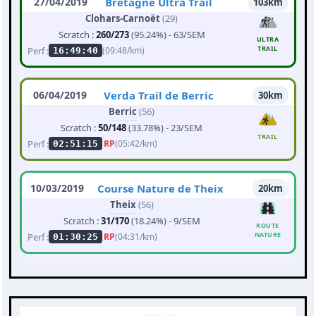
27/04/2019
Bretagne Ultra Trail
103km
Clohars-Carnoët
(29)
Scratch :
260/273
(95.24%) - 63/SEM
ULTRA
TRAIL
Perf :
(09:48/km)
16:49:40
06/04/2019
Verda Trail de Berric
30km
Berric
(56)
Scratch :
50/148
(33.78%) - 23/SEM
TRAIL
Perf :
RP
(05:42/km)
02:51:15
10/03/2019
Course Nature de Theix
20km
Theix
(56)
Scratch :
31/170
(18.24%) - 9/SEM
ROUTE
NATURE
Perf :
RP
(04:31/km)
01:30:25