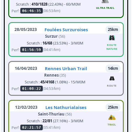
Scratch :
410/1828
(22.43%) - 60/M0M
ULTRA TRAIL
Perf :
(06:53/km)
06:46:35
28/05/2023
Foulées Surzuroises
25km
Surzur
(56)
Scratch :
16/68
(23.53%) - 3/M0M
ROUTE
NATURE
Perf :
(04:41/km)
01:56:59
16/04/2023
Rennes Urban Trail
14km
Rennes
(35)
Scratch :
45/4168
(1.08%) - 15/M0M
ROUTE
Perf :
(04:53/km)
01:08:22
12/02/2023
Les Nathurialaises
25km
Saint-Thuriau
(56)
Scratch :
22/81
(27.16%) - 3/M0M
TRAIL
Perf :
(05:41/km)
02:21:57