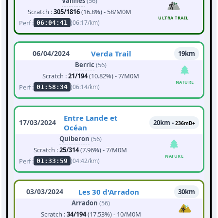
Vannes
(56)
Scratch :
305/1816
(16.8%) - 58/M0M
ULTRA TRAIL
Perf :
(06:17/km)
06:04:41
06/04/2024
Verda Trail
19km
Berric
(56)
Scratch :
21/194
(10.82%) - 7/M0M
NATURE
Perf :
(06:14/km)
01:58:34
Entre Lande et
17/03/2024
20km -
236mD+
Océan
Quiberon
(56)
Scratch :
25/314
(7.96%) - 7/M0M
NATURE
Perf :
(04:42/km)
01:33:59
03/03/2024
Les 30 d'Arradon
30km
Arradon
(56)
Scratch :
34/194
(17.53%) - 10/M0M