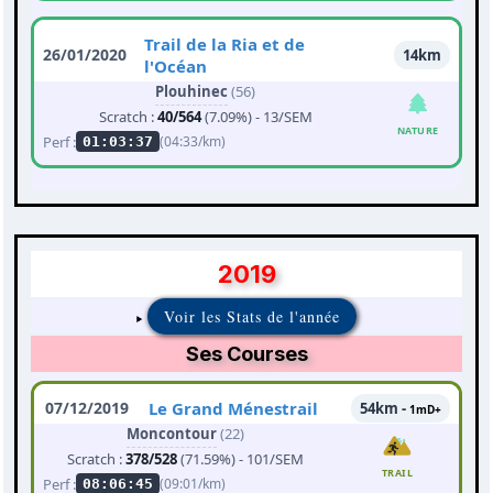
Trail de la Ria et de
26/01/2020
14km
l'Océan
Plouhinec
(56)
Scratch :
40/564
(7.09%) - 13/SEM
NATURE
Perf :
(04:33/km)
01:03:37
2019
Voir les Stats de l'année
Ses Courses
07/12/2019
Le Grand Ménestrail
54km -
1mD+
Moncontour
(22)
Scratch :
378/528
(71.59%) - 101/SEM
TRAIL
Perf :
(09:01/km)
08:06:45