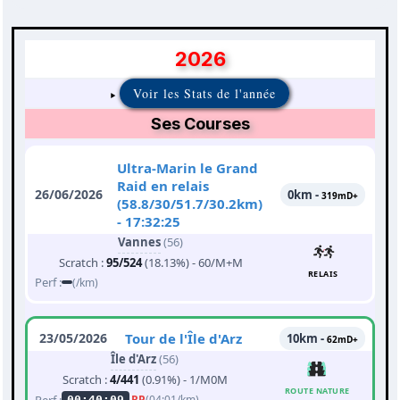
2026
Voir les Stats de l'année
Ses Courses
Ultra-Marin le Grand
Raid en relais
26/06/2026
0km -
319mD+
(58.8/30/51.7/30.2km)
- 17:32:25
Vannes
(56)
Scratch :
95/524
(18.13%) - 60/M+M
RELAIS
Perf :
(/km)
23/05/2026
Tour de l'Île d'Arz
10km -
62mD+
Île d'Arz
(56)
Scratch :
4/441
(0.91%) - 1/M0M
ROUTE NATURE
Perf :
RP
(04:01/km)
00:40:09