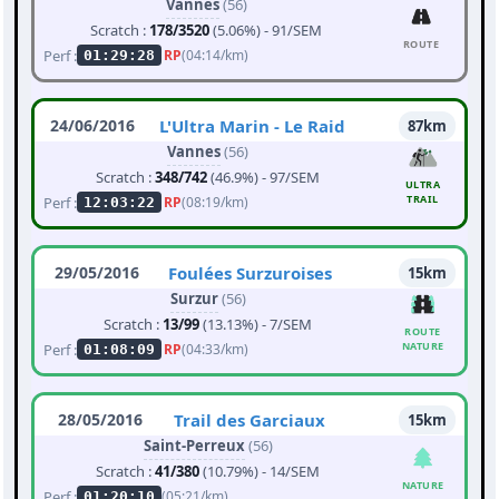
Vannes
(56)
Scratch :
178/3520
(5.06%) - 91/SEM
ROUTE
Perf :
RP
(04:14/km)
01:29:28
24/06/2016
L'Ultra Marin - Le Raid
87km
Vannes
(56)
Scratch :
348/742
(46.9%) - 97/SEM
ULTRA
TRAIL
Perf :
RP
(08:19/km)
12:03:22
29/05/2016
Foulées Surzuroises
15km
Surzur
(56)
Scratch :
13/99
(13.13%) - 7/SEM
ROUTE
NATURE
Perf :
RP
(04:33/km)
01:08:09
28/05/2016
Trail des Garciaux
15km
Saint-Perreux
(56)
Scratch :
41/380
(10.79%) - 14/SEM
NATURE
Perf :
(05:21/km)
01:20:10