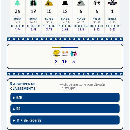
36
19
15
12
6
6
1
MOYEN
MOYEN
MOYEN
MOYEN
MOYEN
MOYEN
MOYEN
14.2
14.55
36.7
14.73
48.51
30.71
7.21
MEILLEUR
MEILLEUR
MEILLEUR
MEILLEUR
MEILLEUR
MEILLEUR
MEILLEUR
4.94
0.91
3.75
1.08
16.8
1.71
7.21
2
10
3
🗄️ ARCHIVES DE
— clique une zone pour dérouler
l'historique
CLASSEMENTS
BZH
56
🏅 + de Records