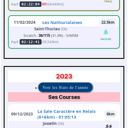
TRAIL
Perf :
RP
(04:44/km)
02:22:04
11/02/2024
Les Nathurialaises
22.5km
Saint-Thuriau
(56)
Scratch :
36/115
(31.3%) - 5/M0M
NATURE
Perf :
(05:54/km)
02:12:41
2023
Voir les Stats de l'année
Ses Courses
La Sale Caractère en Relais
09/12/2023
6km
(6+6km) - 01:05:13
Josselin
(56)