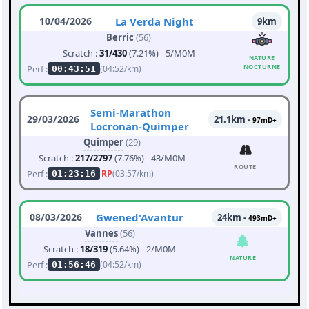
10/04/2026
La Verda Night
9km
Berric
(56)
Scratch :
31/430
(7.21%) - 5/M0M
NATURE
NOCTURNE
Perf :
(04:52/km)
00:43:51
Semi-Marathon
29/03/2026
21.1km -
97mD+
Locronan-Quimper
Quimper
(29)
Scratch :
217/2797
(7.76%) - 43/M0M
ROUTE
Perf :
RP
(03:57/km)
01:23:16
08/03/2026
Gwened'Avantur
24km -
493mD+
Vannes
(56)
Scratch :
18/319
(5.64%) - 2/M0M
NATURE
Perf :
(04:52/km)
01:56:46