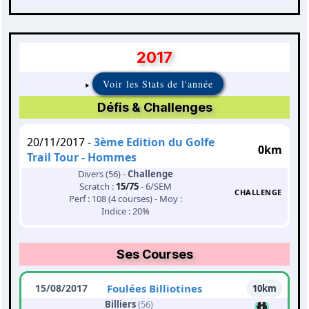
2017
Voir les Stats de l'année
Défis & Challenges
20/11/2017 -
3ème Edition du Golfe
0km
Trail Tour - Hommes
Divers (56) -
Challenge
Scratch :
15/75
- 6/SEM
CHALLENGE
Perf : 108 (4 courses) - Moy :
Indice : 20%
Ses Courses
15/08/2017
Foulées Billiotines
10km
Billiers
(56)