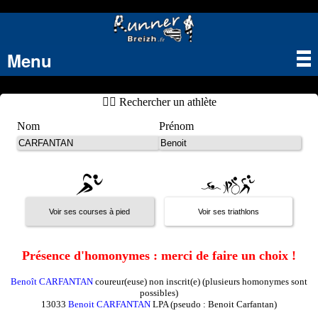
Menu
Tog
nav
🏃‍♂️ Rechercher un athlète
Nom
Prénom
Présence d'homonymes : merci de faire un choix !
Benoît CARFANTAN
coureur(euse) non inscrit(e) (plusieurs homonymes sont
possibles)
13033
Benoit CARFANTAN
LPA (pseudo : Benoit Carfantan)