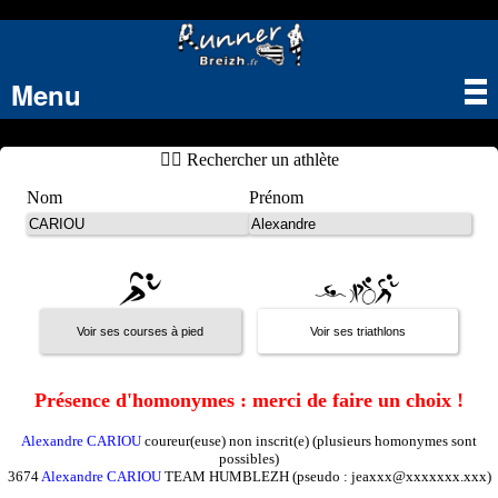
Menu
Tog
nav
🏃‍♂️ Rechercher un athlète
Nom
Prénom
Présence d'homonymes : merci de faire un choix !
Alexandre CARIOU
coureur(euse) non inscrit(e) (plusieurs homonymes sont
possibles)
3674
Alexandre CARIOU
TEAM HUMBLEZH (pseudo : jeaxxx@xxxxxxx.xxx)