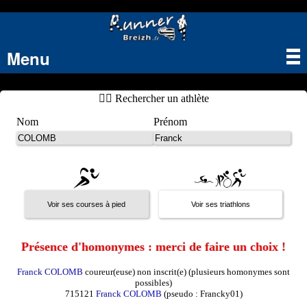
Menu
Tog
nav
🏃‍♂️ Rechercher un athlète
Nom
Prénom
Présence d'homonymes : merci de faire un choix !
Franck COLOMB
coureur(euse) non inscrit(e) (plusieurs homonymes sont
possibles)
715121
Franck COLOMB
(pseudo : Francky01)