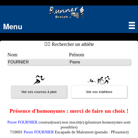
Menu
Tog
nav
🏃‍♂️ Rechercher un athlète
Nom
Prénom
Présence d'homonymes : merci de faire un choix !
Pierre FOURNIER
coureur(euse) non inscrit(e) (plusieurs homonymes sont
possibles)
710691
Pierre FOURNIER
Escapade de Malestroit (pseudo : PFournier)