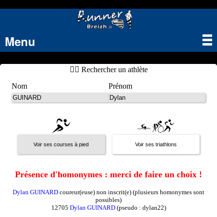
Menu
Tog
nav
🏃‍♂️ Rechercher un athlète
Nom
Prénom
Présence d'homonymes : merci de faire un choix !
Dylan GUINARD
coureur(euse) non inscrit(e) (plusieurs homonymes sont
possibles)
12705
Dylan GUINARD
(pseudo : dylan22)