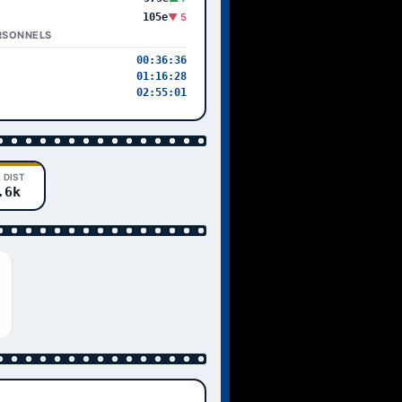
105e
▼ 5
RSONNELS
00:36:36
01:16:28
02:55:01
 DIST
.6k