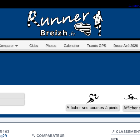
r sur ce site, vous nous autorisez à déposer un cookie à des fins de mesure d'audience.
En savo
Comparer
Clubs
Photos
Calendrier
Tracés GPS
Douar Alré 2026
📍 CLASSEMEN
15403
🔍 COMPARATEUR
ug29
Bzh