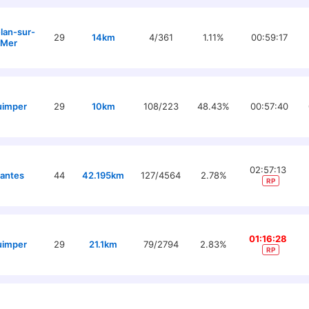
lan-sur-
29
14km
4/361
1.11%
00:59:17
Mer
uimper
29
10km
108/223
48.43%
00:57:40
02:57:13
antes
44
42.195km
127/4564
2.78%
RP
01:16:28
uimper
29
21.1km
79/2794
2.83%
RP