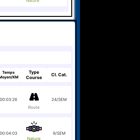
Nature
Type
Temps
Cl. Cat.
Moyen/KM
Course
00:03:26
24/SEM
Route
00:04:03
9/SEM
Nature