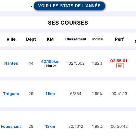
VOIR LES STATS DE L'ANNÉE
SES COURSES
Ville
Dept
KM
Perf
Classement
Indice
02:55:01
42.195km
Nantes
44
102/5602
1.82%
186m D+
RP
Trégunc
29
11km
6/354
1.69%
00:41:13
Fouesnant
29
13km
20/1012
1.98%
00:50:42