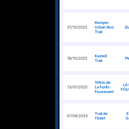
Kemper
31/10/2025
Urban Noz
Q
Trail
Kastell
18/10/2025
Pl
Trail
10Km de
LA
13/07/2025
La Forêt-
FOU
Fouesnant
Trail de
E
07/06/2025
l'Odet
G