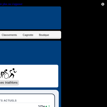
ir plus ou s'opposer
.
Classements
Cagnotte
Boutique
TS ACTUELS
575e
▲ 7