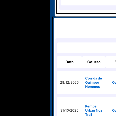
Date
Course
Corrida de
28/12/2025
Quimper
Q
Hommes
Kemper
31/10/2025
Urban Noz
Q
Trail