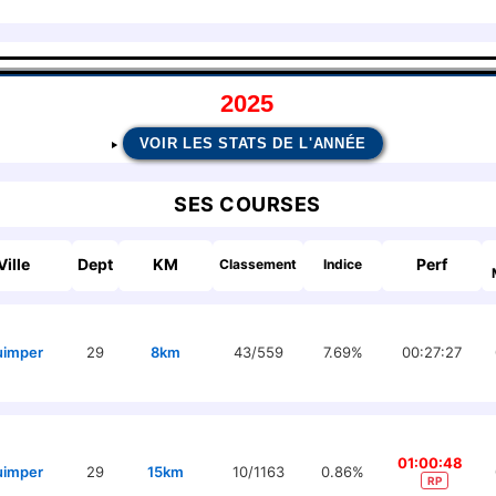
2025
VOIR LES STATS DE L'ANNÉE
SES COURSES
Ville
Dept
KM
Perf
Classement
Indice
uimper
29
8km
43/559
7.69%
00:27:27
01:00:48
uimper
29
15km
10/1163
0.86%
RP