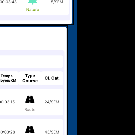
00:03:43
5/SEM
Nature
Type
Temps
Cl. Cat.
oyen/KM
Course
00:03:15
24/SEM
Route
00:03:28
43/SEM