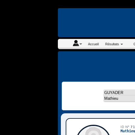
En continuant à navigue
Accueil
Résultats
ID N°
7
Mathie