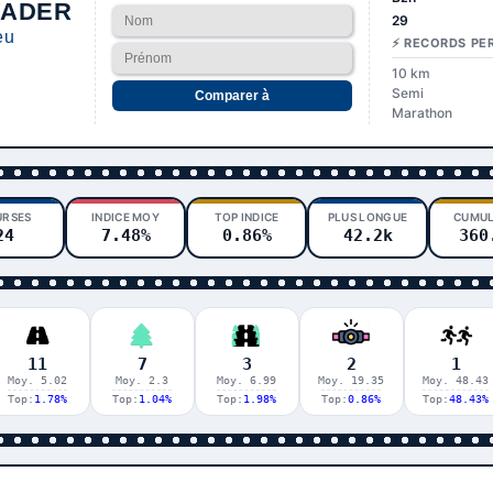
YADER
29
eu
⚡ RECORDS PE
10 km
Semi
Comparer à
Marathon
URSES
INDICE MOY
TOP INDICE
PLUS LONGUE
CUMUL
24
7.48%
0.86%
42.2k
360
11
7
3
2
1
Moy. 5.02
Moy. 2.3
Moy. 6.99
Moy. 19.35
Moy. 48.43
Top:
1.78%
Top:
1.04%
Top:
1.98%
Top:
0.86%
Top:
48.43%