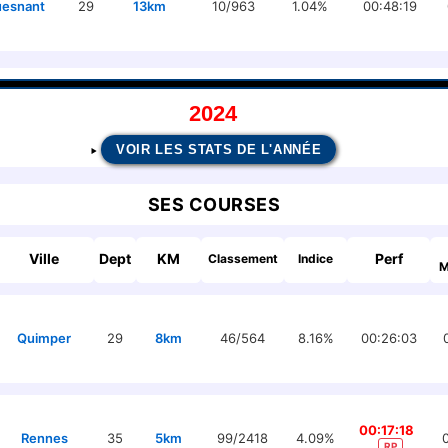
uesnant
29
13km
10/963
1.04%
00:48:19
2024
VOIR LES STATS DE L'ANNÉE
SES COURSES
Ville
Dept
KM
Perf
Classement
Indice
M
Quimper
29
8km
46/564
8.16%
00:26:03
00:17:18
Rennes
35
5km
99/2418
4.09%
RP