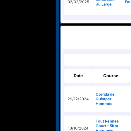
02/02/2025
Fo
au Large
Date
Course
Corrida de
29/12/2024
Quimper
Hommes
Tout Rennes
Court - 5Km
13/10/2024
Harmonie