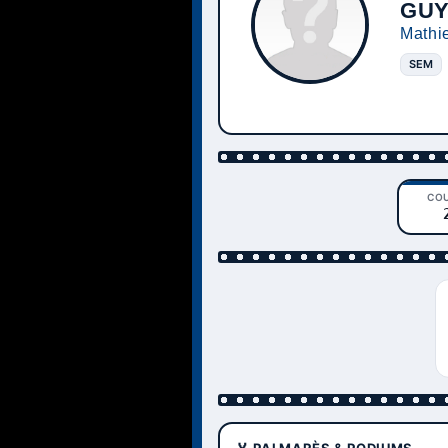
GU
Mathi
SEM
CO