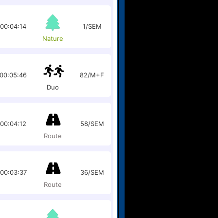
00:04:14
1/SEM
Nature
00:05:46
82/M+F
Duo
00:04:12
58/SEM
Route
00:03:37
36/SEM
Route