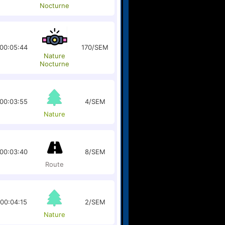
Nocturne
00:05:44
170/SEM
Nature
Nocturne
00:03:55
4/SEM
Nature
00:03:40
8/SEM
Route
00:04:15
2/SEM
Nature