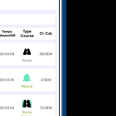
Type
Temps
Cl. Cat.
Moyen/KM
Course
00:04:09
66/SEM
Route
00:03:45
2/SEM
Nature
00:03:54
12/SEM
Route