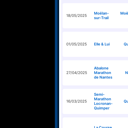
Moëlan-
Moë
18/05/2025
sur-Trail
01/05/2025
Elle & Lui
Q
Abalone
27/04/2025
Marathon
N
de Nantes
Semi-
Marathon
16/03/2025
Q
Locronan-
Quimper
La Course