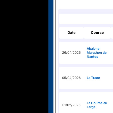
Date
Course
Abalone
26/04/2026
Marathon de
Nantes
05/04/2026
La Trace
La Course au
01/02/2026
Large