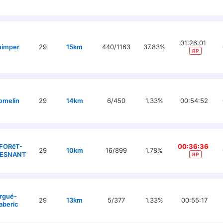
01:26:01
uimper
29
15km
440/1163
37.83%
RP
omelin
29
14km
6/450
1.33%
00:54:52
 FORêT-
00:36:36
29
10km
16/899
1.78%
ESNANT
RP
rgué-
29
13km
5/377
1.33%
00:55:17
aberic