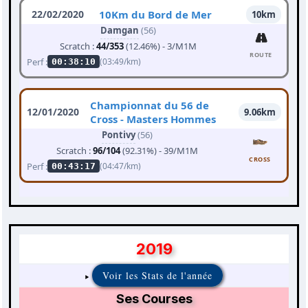
22/02/2020
10Km du Bord de Mer
10km
Damgan
(56)
Scratch :
44/353
(12.46%) - 3/M1M
ROUTE
Perf :
(03:49/km)
00:38:10
Championnat du 56 de
12/01/2020
9.06km
Cross - Masters Hommes
Pontivy
(56)
Scratch :
96/104
(92.31%) - 39/M1M
CROSS
Perf :
(04:47/km)
00:43:17
2019
Voir les Stats de l'année
Ses Courses