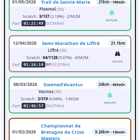
01/05/2026
Trail de Sainte-Marie
21km -
190mD+
Ploemel
(56)
Scratch :
3/137
(2.19%) - 2/M2M
NATURE
Perf :
(03:54/km)
01:21:49
12/04/2026
Semi-Marathon de Liffré
21.1km
Liffré
(35)
Scratch :
64/1128
(5.67%) - 8/M2M
ROUTE
Perf :
RP
(03:37/km)
01:16:14
08/03/2026
Gwened'Avantur
24km -
493mD+
Vannes
(56)
Scratch :
3/319
(0.94%) - 1/M2M
NATURE
Perf :
(04:27/km)
01:46:57
Championnat de
01/02/2026
Bretagne de Cross
9.26km -
130mD+
Masters