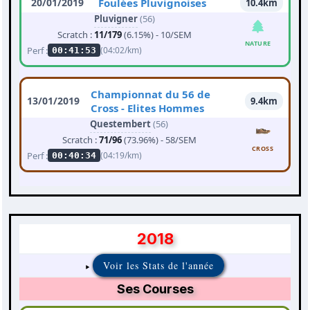
20/01/2019
Foulées Pluvignoises
10.4km
Pluvigner
(56)
Scratch :
11/179
(6.15%) - 10/SEM
NATURE
Perf :
(04:02/km)
00:41:53
Championnat du 56 de
13/01/2019
9.4km
Cross - Elites Hommes
Questembert
(56)
Scratch :
71/96
(73.96%) - 58/SEM
CROSS
Perf :
(04:19/km)
00:40:34
2018
Voir les Stats de l'année
Ses Courses