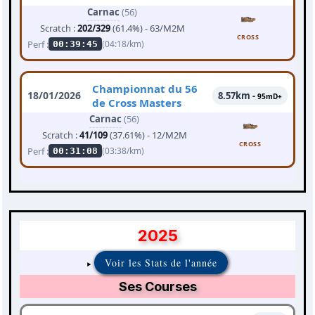
Carnac
(56)
Scratch :
202/329
(61.4%) - 63/M2M
CROSS
Perf :
(04:18/km)
00:39:45
Championnat du 56
18/01/2026
8.57km -
95mD+
de Cross Masters
Carnac
(56)
Scratch :
41/109
(37.61%) - 12/M2M
CROSS
Perf :
(03:38/km)
00:31:08
2025
Voir les Stats de l'année
Ses Courses