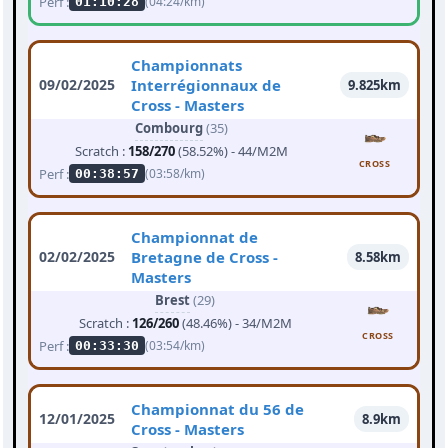
Perf :
(04:24/km)
01:10:28
Championnats
09/02/2025
Interrégionnaux de
9.825km
Cross - Masters
Combourg
(35)
Scratch :
158/270
(58.52%) - 44/M2M
CROSS
Perf :
(03:58/km)
00:38:57
Championnat de
02/02/2025
Bretagne de Cross -
8.58km
Masters
Brest
(29)
Scratch :
126/260
(48.46%) - 34/M2M
CROSS
Perf :
(03:54/km)
00:33:30
Championnat du 56 de
12/01/2025
8.9km
Cross - Masters