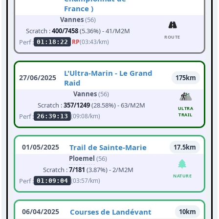
France )
Vannes
(56)
Scratch :
400/7458
(5.36%) - 41/M2M
ROUTE
Perf :
RP
(03:43/km)
01:18:22
L'Ultra-Marin - Le Grand
27/06/2025
175km
Raid
Vannes
(56)
Scratch :
357/1249
(28.58%) - 63/M2M
ULTRA
TRAIL
Perf :
(09:08/km)
26:39:13
01/05/2025
Trail de Sainte-Marie
17.5km
Ploemel
(56)
Scratch :
7/181
(3.87%) - 2/M2M
NATURE
Perf :
(03:57/km)
01:09:04
06/04/2025
Courses de Landévant
10km