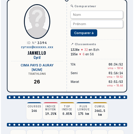
🔍 Comparateur
Comparer à
3394
ID N°
📍 Classements
cyrxxx@xxxxxxx.xxx
1328e
▼ 32
en Bzh
JANNELLO
155e
▼ 6
en 56
Cyril
10k
00:34:52
CIMA PAYS D AURAY
vma ~ 19.14
[M2M]
Semi
01:16:14
TRIATHLONS
vma ~ 19.52
26
Marat
02:51:53
vma ~ 18.44
COURSES
INDICE
TOP
PLUS
CUMUL
MOYEN
INDICE
LONGUE
146
2661.5
19.25%
0.85%
175 km
km