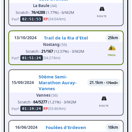
La Baule
(44)
Scratch :
76/4288
(1.77%) - 6/M2M
ROUTE
Perf :
RP
(04:04/km)
02:51:53
13/10/2024
Trail de la Ria d'Etel
25km
Nostang
(56)
Scratch :
21/167
(12.57%) - 3/M2M
TRAIL
Perf :
(04:27/km)
01:51:24
50ème Semi-
15/09/2024
Marathon Auray-
21.1km -
170mD+
Vannes
Vannes
(56)
Scratch :
64/5277
(1.21%) - 3/M2M
ROUTE
Perf :
RP
(03:46/km)
01:19:24
16/06/2024
Foulées d'Erdeven
10km