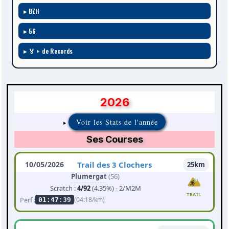
BZH
56
🏅 + de Records
2026
Voir les Stats de l'année
Ses Courses
10/05/2026
Trail des 3 Clochers
25km
Plumergat
(56)
Scratch :
4/92
(4.35%) - 2/M2M
TRAIL
Perf :
(04:18/km)
01:47:39