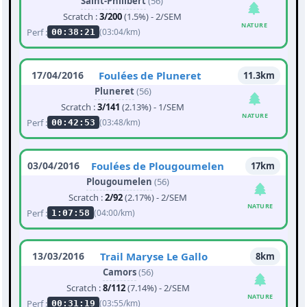
Saint-Philibert
(56)
Scratch :
3/200
(1.5%) - 2/SEM
NATURE
Perf :
(03:04/km)
00:38:21
17/04/2016
Foulées de Pluneret
11.3km
Pluneret
(56)
Scratch :
3/141
(2.13%) - 1/SEM
NATURE
Perf :
(03:48/km)
00:42:53
03/04/2016
Foulées de Plougoumelen
17km
Plougoumelen
(56)
Scratch :
2/92
(2.17%) - 2/SEM
NATURE
Perf :
(04:00/km)
1:07:58
13/03/2016
Trail Maryse Le Gallo
8km
Camors
(56)
Scratch :
8/112
(7.14%) - 2/SEM
NATURE
Perf :
(03:55/km)
00:31:19