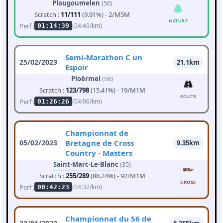
Plougoumelen
(56)
Scratch :
11/111
(9.91%) - 2/M5M
NATURE
Perf :
(04:40/km)
01:14:39
Semi-Marathon C un
25/02/2023
21.1km
Espoir
Ploërmel
(56)
Scratch :
123/798
(15.41%) - 19/M1M
ROUTE
Perf :
(04:06/km)
01:26:26
Championnat de
05/02/2023
Bretagne de Cross
9.35km
Country - Masters
Saint-Marc-Le-Blanc
(35)
Scratch :
255/289
(88.24%) - 92/M1M
CROSS
Perf :
(04:32/km)
00:42:23
Championnat du 56 de