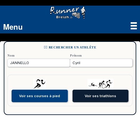
Menu
Tog
nav
🏃‍♂️ RECHERCHER UN ATHLÈTE
Nom
Prénom