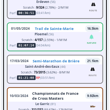
Erdeven
(56)
Scratch :
9/324
(2.78%) - 2/M1M
ROUTE
Perf :
(03:41/km)
00:36:51
01/05/2024
Trail de Sainte-Marie
16.5km
Ploemel
(56)
Scratch :
4/157
(2.55%) - 1/M1M
NATURE
Perf :
(04:04/km)
01:07:14
17/03/2024
Semi-Marathon de Brière
21.1km
Saint-André-des-Eaux
(44)
Scratch :
73/2015
(3.62%) - 8/M1M
ROUTE
Perf :
RP
(03:51/km)
01:21:08
Championnats de France
10/03/2024
9.92km
de Cross Masters
Le Garric
(81)
Scratch :
311/332
(93.67%) - 176/M1M