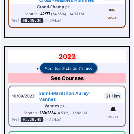
Cross - Masters Hommes
Grand-Champ
(56)
Scratch :
42/77
(54.55%) - 14/M1M
CROSS
Perf :
(04:09/km)
00:35:36
2023
Voir les Stats de l'année
Ses Courses
Semi-Marathon Auray-
10/09/2023
21.1km
Vannes
Vannes
(56)
Scratch :
130/2834
(4.59%) - 15/M1M
ROUTE
Perf :
(04:12/km)
01:28:45