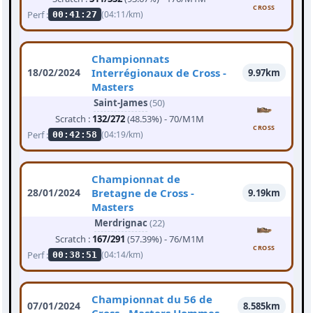
CROSS
Perf :
(04:11/km)
00:41:27
Championnats
18/02/2024
Interrégionaux de Cross -
9.97km
Masters
Saint-James
(50)
Scratch :
132/272
(48.53%) - 70/M1M
CROSS
Perf :
(04:19/km)
00:42:58
Championnat de
28/01/2024
Bretagne de Cross -
9.19km
Masters
Merdrignac
(22)
Scratch :
167/291
(57.39%) - 76/M1M
CROSS
Perf :
(04:14/km)
00:38:51
Championnat du 56 de
07/01/2024
8.585km