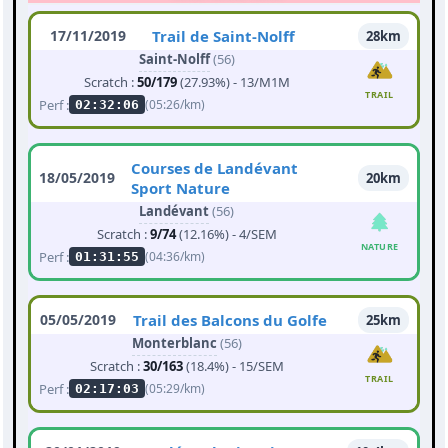
17/11/2019
Trail de Saint-Nolff
28km
Saint-Nolff
(56)
Scratch :
50/179
(27.93%) - 13/M1M
TRAIL
Perf :
(05:26/km)
02:32:06
Courses de Landévant
18/05/2019
20km
Sport Nature
Landévant
(56)
Scratch :
9/74
(12.16%) - 4/SEM
NATURE
Perf :
(04:36/km)
01:31:55
05/05/2019
Trail des Balcons du Golfe
25km
Monterblanc
(56)
Scratch :
30/163
(18.4%) - 15/SEM
TRAIL
Perf :
(05:29/km)
02:17:03