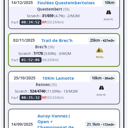
14/12/2025
Foulées Questembertoises
10km
Questembert
(56)
Scratch :
31/659
(4.7%) - 2/M2M
ROUTE
Perf :
RP
(03:29/km)
00:34:52
02/11/2025
Trail de Brec'h
25km -
427mD+
Brec'h
(56)
Scratch :
7/178
(3.93%) - 3/M2M
TRAIL
Perf :
(04:29/km)
01:52:06
25/10/2025
10Km Lamotte
10km -
30mD+
Rennes
(35)
Scratch :
524/4740
(11.05%) - 13/M2M
ROUTE
Perf :
RP
(03:33/km)
00:35:32
Auray-Vannes (
Open +
14/09/2025
21.1km -
172mD+
Championnat de