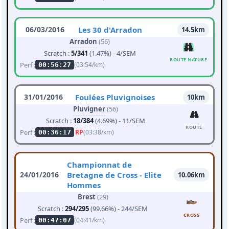
06/03/2016
Les 30 d'Arradon
14.5km
Arradon
(56)
Scratch :
5/341
(1.47%) - 4/SEM
ROUTE NATURE
Perf :
(03:54/km)
00:56:27
31/01/2016
Foulées Pluvignoises
10km
Pluvigner
(56)
Scratch :
18/384
(4.69%) - 11/SEM
ROUTE
Perf :
RP
(03:38/km)
00:36:17
Championnat de
24/01/2016
Bretagne de Cross - Elite
10.06km
Hommes
Brest
(29)
Scratch :
294/295
(99.66%) - 244/SEM
CROSS
Perf :
(04:41/km)
00:47:07