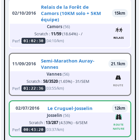
Relais de la Forêt de
02/10/2016
Camors (10KM solo + 5KM
15km
équipe)
Camors
(56)
Scratch :
11/59
(18.64%) - /
RELAIS
Perf :
(04:10/km)
01:02:30
Semi-Marathon Auray-
11/09/2016
21.1km
Vannes
Vannes
(56)
Scratch :
58/3520
(1.65%) - 31/SEM
ROUTE
Perf :
(03:55/km)
01:22:36
02/07/2016
Le Cruguel-Josselin
12km
Josselin
(56)
Scratch :
13/287
(4.53%) - 6/SEM
ROUTE
NATURE
Perf :
(03:37/km)
00:43:20