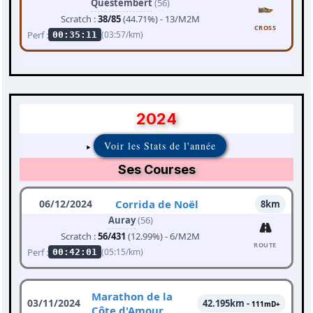
Questembert
(56)
Scratch :
38/85
(44.71%) - 13/M2M
CROSS
Perf :
(03:57/km)
00:35:11
2024
Voir les Stats de l'année
Ses Courses
06/12/2024
Corrida de Noël
8km
Auray
(56)
Scratch :
56/431
(12.99%) - 6/M2M
ROUTE
Perf :
(05:15/km)
00:42:01
Marathon de la
03/11/2024
42.195km -
111mD+
Côte d'Amour