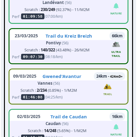
Landévant
(56)
Scratch :
230/249
(92.37%) - 11/M2M
NATURE
Perf :
(07:00/km)
01:09:58
23/03/2025
Trail du Kreiz Breizh
66km
Pontivy
(56)
Scratch :
140/322
(43.48%) - 26/M2M
ULTRA
TRAIL
Perf :
(08:18/km)
09:07:30
09/03/2025
Gwened'Avantur
24km -
424mD+
Vannes
(56)
Scratch :
2/234
(0.85%) - 1/M2M
TRAIL
Perf :
(04:25/km)
01:46:08
02/03/2025
Trail de Caudan
16km
Caudan
(56)
Scratch :
14/248
(5.65%) - 1/M2M
NATURE