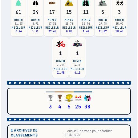
61
34
17
15
11
3
3
MOYEN
MOYEN
MOYEN
MOYEN
MOYEN
MOYEN
MOYEN
11.23
8.71
67.35
21.78
12.74
27.98
35.97
MEILLEUR
MEILLEUR
MEILLEUR
MEILLEUR
MEILLEUR
MEILLEUR
MEILLEUR
0.94
1.21
37.61
0.85
1.47
11.87
18.64
1
1
MOYEN
MOYEN
21.95
4.11
MEILLEUR
MEILLEUR
21.95
4.11
3
4
6
25
38
🗄️ ARCHIVES DE
— clique une zone pour dérouler
l'historique
CLASSEMENTS