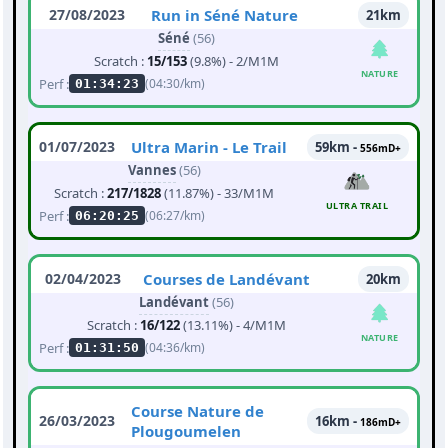
27/08/2023
Run in Séné Nature
21km
Séné
(56)
Scratch :
15/153
(9.8%) - 2/M1M
NATURE
Perf :
(04:30/km)
01:34:23
01/07/2023
Ultra Marin - Le Trail
59km -
556mD+
Vannes
(56)
Scratch :
217/1828
(11.87%) - 33/M1M
ULTRA TRAIL
Perf :
(06:27/km)
06:20:25
02/04/2023
Courses de Landévant
20km
Landévant
(56)
Scratch :
16/122
(13.11%) - 4/M1M
NATURE
Perf :
(04:36/km)
01:31:50
Course Nature de
26/03/2023
16km -
186mD+
Plougoumelen