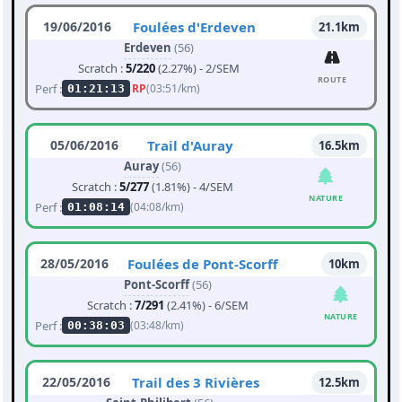
19/06/2016
Foulées d'Erdeven
21.1km
Erdeven
(56)
Scratch :
5/220
(2.27%) - 2/SEM
ROUTE
Perf :
RP
(03:51/km)
01:21:13
05/06/2016
Trail d'Auray
16.5km
Auray
(56)
Scratch :
5/277
(1.81%) - 4/SEM
NATURE
Perf :
(04:08/km)
01:08:14
28/05/2016
Foulées de Pont-Scorff
10km
Pont-Scorff
(56)
Scratch :
7/291
(2.41%) - 6/SEM
NATURE
Perf :
(03:48/km)
00:38:03
22/05/2016
Trail des 3 Rivières
12.5km