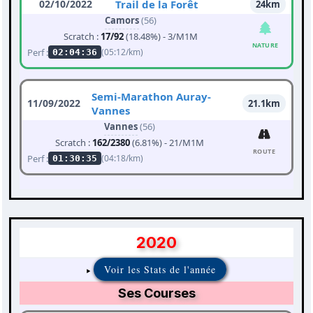
02/10/2022
Trail de la Forêt
24km
Camors
(56)
Scratch :
17/92
(18.48%) - 3/M1M
NATURE
Perf :
(05:12/km)
02:04:36
Semi-Marathon Auray-
11/09/2022
21.1km
Vannes
Vannes
(56)
Scratch :
162/2380
(6.81%) - 21/M1M
ROUTE
Perf :
(04:18/km)
01:30:35
2020
Voir les Stats de l'année
Ses Courses