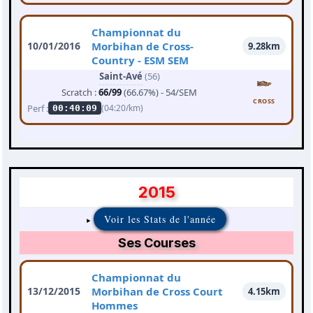
Championnat du
10/01/2016
Morbihan de Cross-
9.28km
Country - ESM SEM
Saint-Avé
(56)
Scratch :
66/99
(66.67%) - 54/SEM
CROSS
Perf :
(04:20/km)
00:40:09
2015
Voir les Stats de l'année
Ses Courses
Championnat du
13/12/2015
Morbihan de Cross Court
4.15km
Hommes