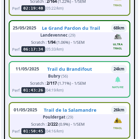
Scratch :
2/164
(1.22%) - 1/SEM
TRAIL
Perf :
(05:22/km)
02:19:40
25/05/2025
Le Grand Pardon du Trail
68km
Landevennec
(29)
Scratch :
1/94
(1.06%) - 1/SEM
ULTRA
TRAIL
Perf :
(05:33/km)
06:17:34
11/05/2025
Trail du Brandifout
24km
Bubry
(56)
Scratch :
2/117
(1.71%) - 1/SEM
NATURE
Perf :
(04:19/km)
01:43:26
01/05/2025
Trail de la Salamandre
26km
Pouldergat
(29)
Scratch :
2/222
(0.9%) - 1/SEM
TRAIL
Perf :
(04:16/km)
01:50:45