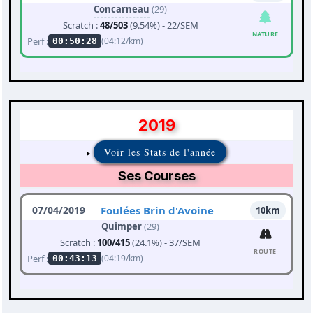
Concarneau
(29)
Scratch :
48/503
(9.54%) - 22/SEM
NATURE
Perf :
(04:12/km)
00:50:28
2019
Voir les Stats de l'année
Ses Courses
07/04/2019
Foulées Brin d'Avoine
10km
Quimper
(29)
Scratch :
100/415
(24.1%) - 37/SEM
ROUTE
Perf :
(04:19/km)
00:43:13