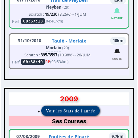
Trail de Pleyben
12km
Pleyben
(29)
Scratch :
19/230
(8.26%) - 1/JUM
NATURE
Perf :
(04:46/km)
00:57:13
31/10/2010
Taulé - Morlaix
10km
Morlaix
(29)
Scratch :
395/3597
(10.98%) - 26/JUM
ROUTE
Perf :
RP
(03:53/km)
00:38:49
2009
Voir les Stats de l'année
Ses Courses
07/08/2009
Foulées de Ploaré
9.7km