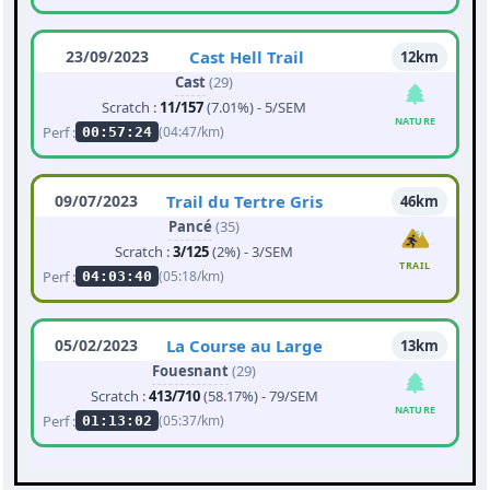
23/09/2023
Cast Hell Trail
12km
Cast
(29)
Scratch :
11/157
(7.01%) - 5/SEM
NATURE
Perf :
(04:47/km)
00:57:24
09/07/2023
Trail du Tertre Gris
46km
Pancé
(35)
Scratch :
3/125
(2%) - 3/SEM
TRAIL
Perf :
(05:18/km)
04:03:40
05/02/2023
La Course au Large
13km
Fouesnant
(29)
Scratch :
413/710
(58.17%) - 79/SEM
NATURE
Perf :
(05:37/km)
01:13:02