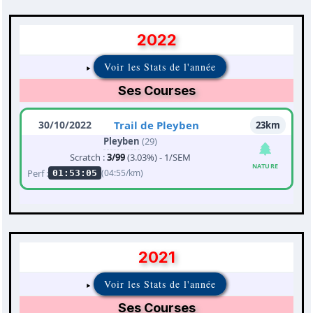
2022
Voir les Stats de l'année
Ses Courses
30/10/2022
Trail de Pleyben
23km
Pleyben
(29)
Scratch :
3/99
(3.03%) - 1/SEM
NATURE
Perf :
(04:55/km)
01:53:05
2021
Voir les Stats de l'année
Ses Courses