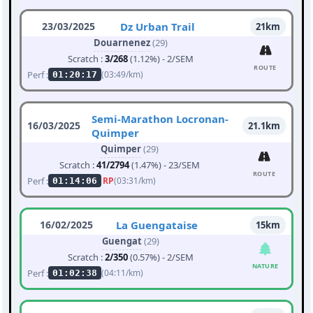
23/03/2025
Dz Urban Trail
21km
Douarnenez
(29)
Scratch :
3/268
(1.12%) - 2/SEM
ROUTE
Perf :
(03:49/km)
01:20:17
Semi-Marathon Locronan-
16/03/2025
21.1km
Quimper
Quimper
(29)
Scratch :
41/2794
(1.47%) - 23/SEM
ROUTE
Perf :
RP
(03:31/km)
01:14:06
16/02/2025
La Guengataise
15km
Guengat
(29)
Scratch :
2/350
(0.57%) - 2/SEM
NATURE
Perf :
(04:11/km)
01:02:38