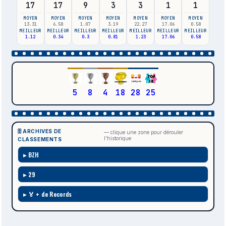
17
17
9
3
3
1
1
MOYEN
MOYEN
MOYEN
MOYEN
MOYEN
MOYEN
MOYEN
13.31
6.58
1.07
3.19
22.27
17.06
0.58
MEILLEUR
MEILLEUR
MEILLEUR
MEILLEUR
MEILLEUR
MEILLEUR
MEILLEUR
1.12
0.34
0.3
0.81
1.23
17.06
0.58
5
8
4
18
28
25
🗄️ ARCHIVES DE
— clique une zone pour dérouler
l'historique
CLASSEMENTS
BZH
29
🏅 + de Records