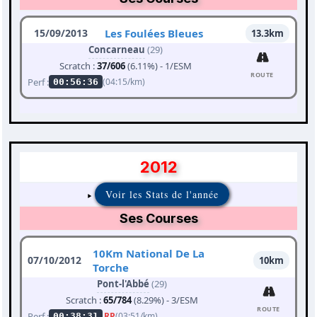
15/09/2013
Les Foulées Bleues
13.3km
Concarneau
(29)
Scratch :
37/606
(6.11%) - 1/ESM
ROUTE
Perf :
(04:15/km)
00:56:36
2012
Voir les Stats de l'année
Ses Courses
10Km National De La
07/10/2012
10km
Torche
Pont-l'Abbé
(29)
Scratch :
65/784
(8.29%) - 3/ESM
ROUTE
Perf :
RP
(03:51/km)
00:38:31