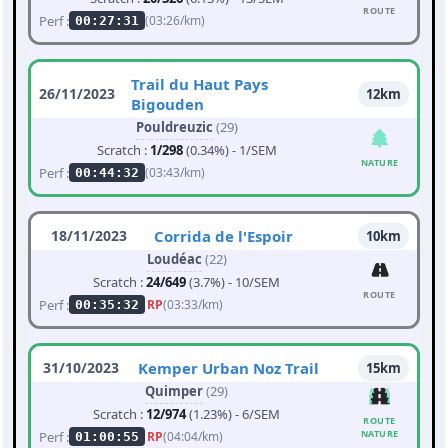
ROUTE
Perf :
(03:26/km)
00:27:31
Trail du Haut Pays
26/11/2023
12km
Bigouden
Pouldreuzic
(29)
Scratch :
1/298
(0.34%) - 1/SEM
NATURE
Perf :
(03:43/km)
00:44:32
18/11/2023
Corrida de l'Espoir
10km
Loudéac
(22)
Scratch :
24/649
(3.7%) - 10/SEM
ROUTE
Perf :
RP
(03:33/km)
00:35:32
31/10/2023
Kemper Urban Noz Trail
15km
Quimper
(29)
Scratch :
12/974
(1.23%) - 6/SEM
ROUTE
NATURE
Perf :
RP
(04:04/km)
01:00:55