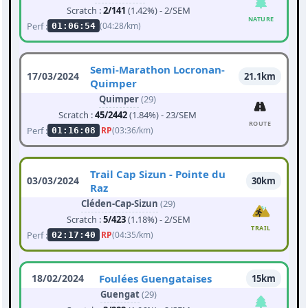
Scratch :
2/141
(1.42%) - 2/SEM
NATURE
Perf :
(04:28/km)
01:06:54
Semi-Marathon Locronan-
17/03/2024
21.1km
Quimper
Quimper
(29)
Scratch :
45/2442
(1.84%) - 23/SEM
ROUTE
Perf :
RP
(03:36/km)
01:16:08
Trail Cap Sizun - Pointe du
03/03/2024
30km
Raz
Cléden-Cap-Sizun
(29)
Scratch :
5/423
(1.18%) - 2/SEM
TRAIL
Perf :
RP
(04:35/km)
02:17:40
18/02/2024
Foulées Guengataises
15km
Guengat
(29)