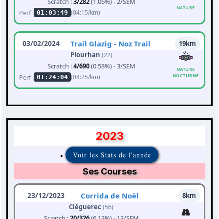
Scratch :
3/282
(1.06%) - 2/SEM
NATURE
Perf :
(04:15/km)
01:03:49
03/02/2024
Trail Glazig - Noz Trail
19km
Plourhan
(22)
Scratch :
4/690
(0.58%) - 3/SEM
NATURE
NOCTURNE
Perf :
(04:25/km)
01:24:04
2023
Voir les Stats de l'année
Ses Courses
23/12/2023
Corrida de Noël
8km
Cléguerec
(56)
Scratch :
20/326
(6.13%) - 13/SEM