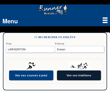
Menu
Tog
nav
🏃‍♂️ RECHERCHER UN ATHLÈTE
Nom
Prénom