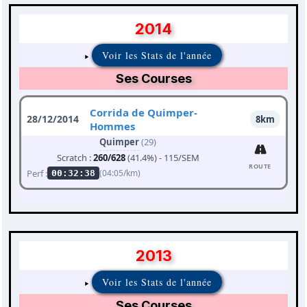
2014
Voir les Stats de l'année
Ses Courses
Corrida de Quimper-
28/12/2014
8km
Hommes
Quimper
(29)
Scratch :
260/628
(41.4%) - 115/SEM
ROUTE
Perf :
(04:05/km)
00:32:38
2013
Voir les Stats de l'année
Ses Courses