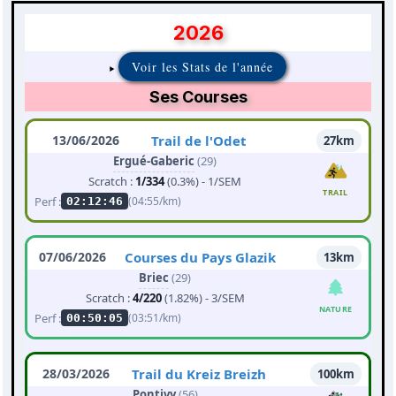
2026
Voir les Stats de l'année
Ses Courses
13/06/2026
Trail de l'Odet
27km
Ergué-Gaberic
(29)
Scratch :
1/334
(0.3%) - 1/SEM
TRAIL
Perf :
(04:55/km)
02:12:46
07/06/2026
Courses du Pays Glazik
13km
Briec
(29)
Scratch :
4/220
(1.82%) - 3/SEM
NATURE
Perf :
(03:51/km)
00:50:05
28/03/2026
Trail du Kreiz Breizh
100km
Pontivy
(56)