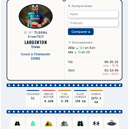
🔍 Comparateur
Comparer à
710086
ID N°
Erwan7829
LARGENTON
📍 Classements
Erwan
255e
▲ 126
en Bzh
40e
▲ 18
en 29
Courir à Chateaulin
[SEM]
10k
00:35:32
vma ~ 18.78
Semi
01:14:06
vma ~ 20.07
COURSES
INDICE
TOP
PLUS
CUMUL
MOYEN
INDICE
LONGUE
51
1072.5
8.66%
0.3%
108 km
km