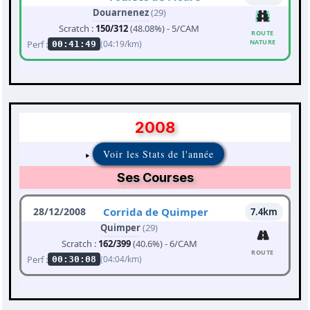
Douarnenez
(29)
Scratch :
150/312
(48.08%) - 5/CAM
ROUTE
NATURE
Perf :
(04:19/km)
00:41:49
2008
Voir les Stats de l'année
Ses Courses
28/12/2008
Corrida de Quimper
7.4km
Quimper
(29)
Scratch :
162/399
(40.6%) - 6/CAM
ROUTE
Perf :
(04:04/km)
00:30:08