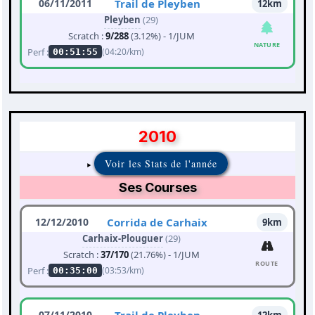
06/11/2011
Trail de Pleyben
12km
Pleyben
(29)
Scratch :
9/288
(3.12%) - 1/JUM
NATURE
Perf :
(04:20/km)
00:51:55
2010
Voir les Stats de l'année
Ses Courses
12/12/2010
Corrida de Carhaix
9km
Carhaix-Plouguer
(29)
Scratch :
37/170
(21.76%) - 1/JUM
ROUTE
Perf :
(03:53/km)
00:35:00
07/11/2010