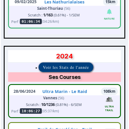
09/02/2025
Les Nathurialaises
15km
Saint-Thuriau
(56)
Scratch :
1/163
(0.61%) - 1/SEM
NATURE
Perf :
(04:26/km)
01:06:34
2024
Voir les Stats de l'année
Ses Courses
28/06/2024
Ultra Marin - Le Raid
108km
Vannes
(56)
Scratch :
10/1236
(0.81%) - 6/SEM
ULTRA
TRAIL
Perf :
(05:37/km)
10:06:27