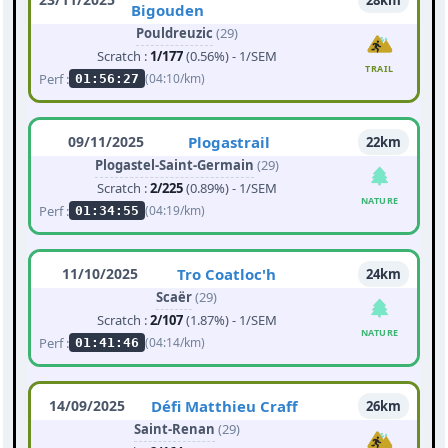
28km
Bigouden
Pouldreuzic
(29)
Scratch :
1/177
(0.56%) - 1/SEM
TRAIL
Perf :
(04:10/km)
01:56:27
09/11/2025
Plogastrail
22km
Plogastel-Saint-Germain
(29)
Scratch :
2/225
(0.89%) - 1/SEM
NATURE
Perf :
(04:19/km)
01:34:55
11/10/2025
Tro Coatloc'h
24km
Scaër
(29)
Scratch :
2/107
(1.87%) - 1/SEM
NATURE
Perf :
(04:14/km)
01:41:46
14/09/2025
Défi Matthieu Craff
26km
Saint-Renan
(29)