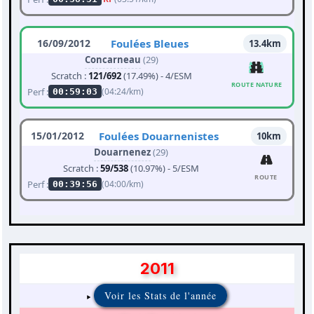
16/09/2012
Foulées Bleues
13.4km
Concarneau
(29)
Scratch :
121/692
(17.49%) - 4/ESM
ROUTE NATURE
Perf :
(04:24/km)
00:59:03
15/01/2012
Foulées Douarnenistes
10km
Douarnenez
(29)
Scratch :
59/538
(10.97%) - 5/ESM
ROUTE
Perf :
(04:00/km)
00:39:56
2011
Voir les Stats de l'année