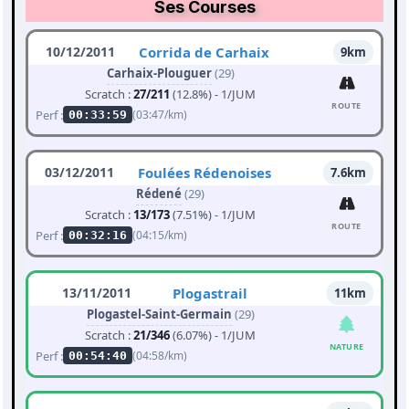
Ses Courses
10/12/2011
Corrida de Carhaix
9km
Carhaix-Plouguer
(29)
Scratch :
27/211
(12.8%) - 1/JUM
ROUTE
Perf :
(03:47/km)
00:33:59
03/12/2011
Foulées Rédenoises
7.6km
Rédené
(29)
Scratch :
13/173
(7.51%) - 1/JUM
ROUTE
Perf :
(04:15/km)
00:32:16
13/11/2011
Plogastrail
11km
Plogastel-Saint-Germain
(29)
Scratch :
21/346
(6.07%) - 1/JUM
NATURE
Perf :
(04:58/km)
00:54:40