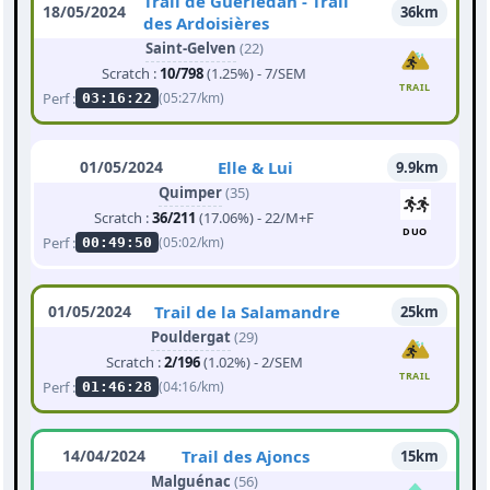
Trail de Guerlédan - Trail
18/05/2024
36km
des Ardoisières
Saint-Gelven
(22)
Scratch :
10/798
(1.25%) - 7/SEM
TRAIL
Perf :
(05:27/km)
03:16:22
01/05/2024
Elle & Lui
9.9km
Quimper
(35)
Scratch :
36/211
(17.06%) - 22/M+F
DUO
Perf :
(05:02/km)
00:49:50
01/05/2024
Trail de la Salamandre
25km
Pouldergat
(29)
Scratch :
2/196
(1.02%) - 2/SEM
TRAIL
Perf :
(04:16/km)
01:46:28
14/04/2024
Trail des Ajoncs
15km
Malguénac
(56)