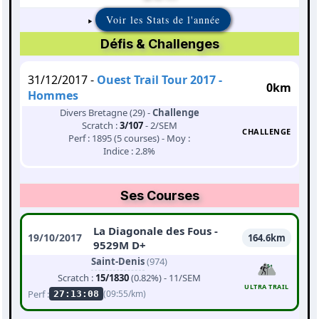
Voir les Stats de l'année
Défis & Challenges
31/12/2017 -
Ouest Trail Tour 2017 -
0km
Hommes
Divers Bretagne (29) -
Challenge
Scratch :
3/107
- 2/SEM
CHALLENGE
Perf : 1895 (5 courses) - Moy :
Indice : 2.8%
Ses Courses
La Diagonale des Fous -
19/10/2017
164.6km
9529M D+
Saint-Denis
(974)
Scratch :
15/1830
(0.82%) - 11/SEM
ULTRA TRAIL
Perf :
(09:55/km)
27:13:08