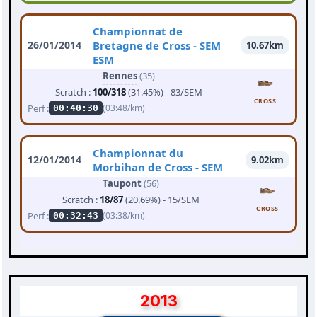
Championnat de
26/01/2014
Bretagne de Cross - SEM
10.67km
ESM
Rennes
(35)
Scratch :
100/318
(31.45%) - 83/SEM
CROSS
Perf :
(03:48/km)
00:40:30
Championnat du
12/01/2014
9.02km
Morbihan de Cross - SEM
Taupont
(56)
Scratch :
18/87
(20.69%) - 15/SEM
CROSS
Perf :
(03:38/km)
00:32:43
2013