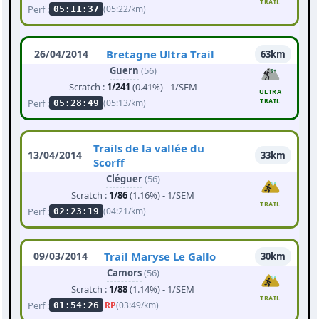
TRAIL
Perf :
(05:22/km)
05:11:37
26/04/2014
Bretagne Ultra Trail
63km
Guern
(56)
Scratch :
1/241
(0.41%) - 1/SEM
ULTRA
TRAIL
Perf :
(05:13/km)
05:28:49
Trails de la vallée du
13/04/2014
33km
Scorff
Cléguer
(56)
Scratch :
1/86
(1.16%) - 1/SEM
TRAIL
Perf :
(04:21/km)
02:23:19
09/03/2014
Trail Maryse Le Gallo
30km
Camors
(56)
Scratch :
1/88
(1.14%) - 1/SEM
TRAIL
Perf :
RP
(03:49/km)
01:54:26