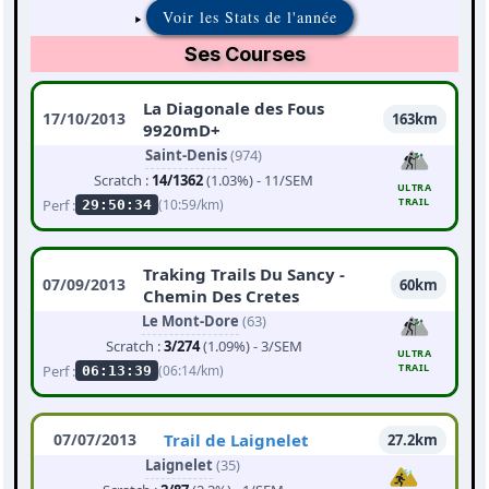
Voir les Stats de l'année
Ses Courses
La Diagonale des Fous
17/10/2013
163km
9920mD+
Saint-Denis
(974)
Scratch :
14/1362
(1.03%) - 11/SEM
ULTRA
TRAIL
Perf :
(10:59/km)
29:50:34
Traking Trails Du Sancy -
07/09/2013
60km
Chemin Des Cretes
Le Mont-Dore
(63)
Scratch :
3/274
(1.09%) - 3/SEM
ULTRA
TRAIL
Perf :
(06:14/km)
06:13:39
07/07/2013
Trail de Laignelet
27.2km
Laignelet
(35)