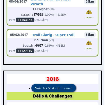
08/04/2017
55km
Wrac'h
Le Folgoët
(29)
Scratch :
17/568
(2.99%) - 13/SEM
TRAIL
Perf :
(05:20/km)
04:53:46
05/02/2017
Trail Glazig - Super Trail
54km
Plourhan
(22)
Scratch :
4/657
(0.61%) - 4/SEM
TRAIL
Perf :
(04:57/km)
04:27:07
2016
Voir les Stats de l'année
Défis & Challenges