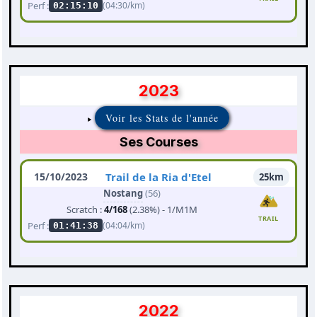
Perf :
(04:30/km)
02:15:10
2023
Voir les Stats de l'année
Ses Courses
15/10/2023
Trail de la Ria d'Etel
25km
Nostang
(56)
Scratch :
4/168
(2.38%) - 1/M1M
TRAIL
Perf :
(04:04/km)
01:41:38
2022