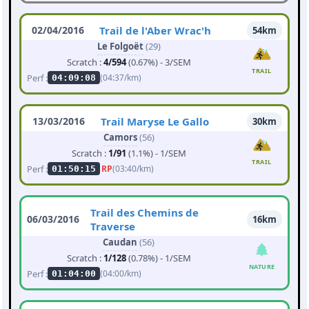
02/04/2016
Trail de l'Aber Wrac'h
54km
Le Folgoët
(29)
Scratch :
4/594
(0.67%) - 3/SEM
TRAIL
Perf :
(04:37/km)
04:09:08
13/03/2016
Trail Maryse Le Gallo
30km
Camors
(56)
Scratch :
1/91
(1.1%) - 1/SEM
TRAIL
Perf :
RP
(03:40/km)
01:50:15
Trail des Chemins de
06/03/2016
16km
Traverse
Caudan
(56)
Scratch :
1/128
(0.78%) - 1/SEM
NATURE
Perf :
(04:00/km)
01:04:00