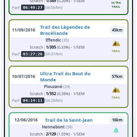
Scratch :
1/389
(0.26%) - 1/SEM
ULTRA
TRAIL
Perf :
(04:56/km)
06:49:27
Trail des Légendes de
11/09/2016
45km
Brocéliande
Iffendic
(35)
Scratch :
1/305
(0.33%) - 1/SEM
TRAIL
Perf :
(04:37/km)
03:27:26
Ultra Trail du Bout du
10/07/2016
57km
Monde
Plouzané
(29)
Scratch :
1/352
(0.28%) - 1/SEM
TRAIL
Perf :
(04:28/km)
04:14:11
12/06/2016
Trail de la Saint-Jean
16km
Hennebont
(56)
Scratch :
2/129
(1.55%) - 1/SEM