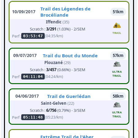
Trail des Légendes de
10/09/2017
51km
Brocéliande
Iffendic
(35)
Scratch :
3/291
(1.03%) - 2/SEM
TRAIL
Perf :
(04:35/km)
03:53:47
09/07/2017
Trail du Bout du Monde
57km
Plouzané
(29)
Scratch :
3/457
(0.66%) - 3/SEM
ULTRA
TRAIL
Perf :
(04:24/km)
04:11:04
04/06/2017
Trail de Guerlédan
58km
Saint-Gelven
(22)
Scratch :
6/756
(0.79%) - 3/SEM
ULTRA
TRAIL
Perf :
(05:23/km)
05:11:48
Extrême Trail de l'Aber