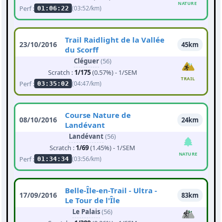
NATURE
Perf :
(03:52/km)
01:06:22
Trail Raidlight de la Vallée
23/10/2016
45km
du Scorff
Cléguer
(56)
Scratch :
1/175
(0.57%) - 1/SEM
TRAIL
Perf :
(04:47/km)
03:35:02
Course Nature de
08/10/2016
24km
Landévant
Landévant
(56)
Scratch :
1/69
(1.45%) - 1/SEM
NATURE
Perf :
(03:56/km)
01:34:34
Belle-Île-en-Trail - Ultra -
17/09/2016
83km
Le Tour de l'Île
Le Palais
(56)