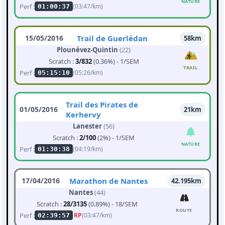
NATURE
Perf :
(03:47/km)
01:00:37
15/05/2016
Trail de Guerlédan
58km
Plounévez-Quintin
(22)
Scratch :
3/832
(0.36%) - 1/SEM
TRAIL
Perf :
(05:26/km)
05:15:10
Trail des Pirates de
01/05/2016
21km
Kerhervy
Lanester
(56)
Scratch :
2/100
(2%) - 1/SEM
NATURE
Perf :
(04:19/km)
01:30:38
17/04/2016
Marathon de Nantes
42.195km
Nantes
(44)
Scratch :
28/3135
(0.89%) - 18/SEM
ROUTE
Perf :
RP
(03:47/km)
02:39:57