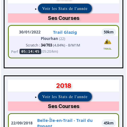
Voir les Stats de l'année
Ses Courses
30/01/2022
Trail Glazig
59km
Plourhan
(22)
Scratch :
34/703
(4.84%) - 8/M1M
TRAIL
Perf :
(05:20/km)
05:14:45
2018
Voir les Stats de l'année
Ses Courses
Belle-Île-en-Trail - Trail du
22/09/2018
45km
Ponant