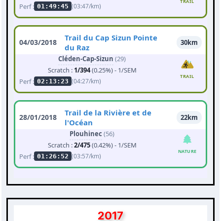
TRAIL
Perf :
(03:47/km)
01:49:45
Trail du Cap Sizun Pointe
04/03/2018
30km
du Raz
Cléden-Cap-Sizun
(29)
Scratch :
1/394
(0.25%) - 1/SEM
TRAIL
Perf :
(04:27/km)
02:13:23
Trail de la Rivière et de
28/01/2018
22km
l'Océan
Plouhinec
(56)
Scratch :
2/475
(0.42%) - 1/SEM
NATURE
Perf :
(03:57/km)
01:26:52
2017