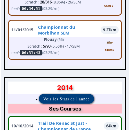
Scratch :
28/316
(8.86%) - 26/SEM
CROSS
Perf :
(03:29/km)
00:34:51
Championnat du
11/01/2015
9.27km
Morbihan SEM
Plouay
(56)
Scratch :
5/90
(5.56%) - 17/SEM
CROSS
Perf :
(03:25/km)
00:31:43
2014
Voir les Stats de l'année
Ses Courses
Trail De Renac St Just -
19/10/2014
64km
Championnat de France