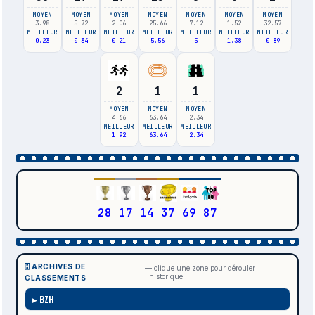
MOYEN
MOYEN
MOYEN
MOYEN
MOYEN
MOYEN
MOYEN
3.98
5.72
2.06
25.66
7.12
1.52
32.57
MEILLEUR
MEILLEUR
MEILLEUR
MEILLEUR
MEILLEUR
MEILLEUR
MEILLEUR
0.23
0.34
0.21
5.56
5
1.38
0.89
2
1
1
MOYEN
MOYEN
MOYEN
4.66
63.64
2.34
MEILLEUR
MEILLEUR
MEILLEUR
1.92
63.64
2.34
28
17
14
37
69
87
🗄️ ARCHIVES DE
— clique une zone pour dérouler
l'historique
CLASSEMENTS
BZH