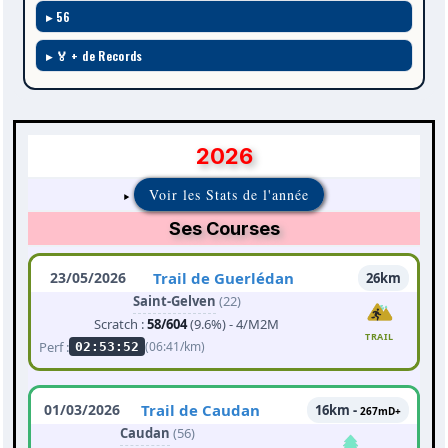
56
🏅 + de Records
2026
Voir les Stats de l'année
Ses Courses
23/05/2026
Trail de Guerlédan
26km
Saint-Gelven
(22)
Scratch :
58/604
(9.6%) - 4/M2M
TRAIL
Perf :
(06:41/km)
02:53:52
01/03/2026
Trail de Caudan
16km -
267mD+
Caudan
(56)