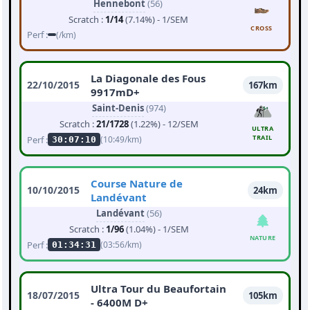
Hennebont
(56)
Scratch :
1/14
(7.14%) - 1/SEM
CROSS
Perf :
(/km)
La Diagonale des Fous
22/10/2015
167km
9917mD+
Saint-Denis
(974)
Scratch :
21/1728
(1.22%) - 12/SEM
ULTRA
TRAIL
Perf :
(10:49/km)
30:07:10
Course Nature de
10/10/2015
24km
Landévant
Landévant
(56)
Scratch :
1/96
(1.04%) - 1/SEM
NATURE
Perf :
(03:56/km)
01:34:31
Ultra Tour du Beaufortain
18/07/2015
105km
- 6400M D+