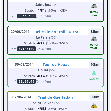
Saint-Just
(35)
Scratch :
1/84
(1.19%) - 1/SEM
ULTRA
TRAIL
Perf :
(05:19/km)
05:40:08
20/09/2014
Belle-Île-en-Trail - Ultra
83km
Le Palais
(56)
Scratch :
4/330
(1.21%) - 3/SEM
ULTRA
TRAIL
Perf :
(05:37/km)
07:46:09
30/08/2014
Tour de Houat
16km
Houat
(56)
Scratch :
4/337
(1.19%) - 4/SEM
NATURE
Perf :
(04:14/km)
01:07:45
07/06/2014
Trail de Guerlédan
58km
Saint-Gelven
(22)
Scratch :
4/663
(0.6%) - 4/SEM