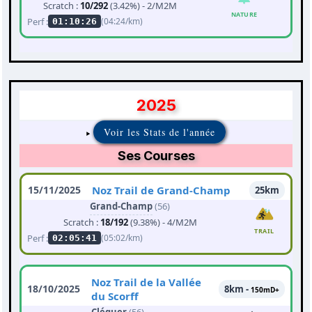
Scratch :
10/292
(3.42%) - 2/M2M
NATURE
Perf :
(04:24/km)
01:10:26
2025
Voir les Stats de l'année
Ses Courses
15/11/2025
Noz Trail de Grand-Champ
25km
Grand-Champ
(56)
Scratch :
18/192
(9.38%) - 4/M2M
TRAIL
Perf :
(05:02/km)
02:05:41
Noz Trail de la Vallée
18/10/2025
8km -
150mD+
du Scorff