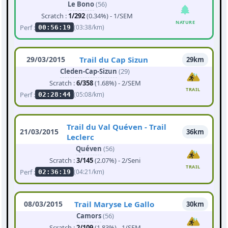
Le Bono
(56)
Scratch :
1/292
(0.34%) - 1/SEM
NATURE
Perf :
(03:38/km)
00:56:19
29/03/2015
Trail du Cap Sizun
29km
Cleden-Cap-Sizun
(29)
Scratch :
6/358
(1.68%) - 2/SEM
TRAIL
Perf :
(05:08/km)
02:28:44
Trail du Val Quéven - Trail
21/03/2015
36km
Leclerc
Quéven
(56)
Scratch :
3/145
(2.07%) - 2/Seni
TRAIL
Perf :
(04:21/km)
02:36:19
08/03/2015
Trail Maryse Le Gallo
30km
Camors
(56)
Scratch :
2/109
(1.83%) - 1/SEM