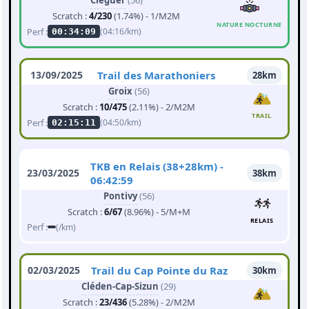
Cléguer
(56)
Scratch :
4/230
(1.74%) - 1/M2M
NATURE NOCTURNE
Perf :
(04:16/km)
00:34:09
13/09/2025
Trail des Marathoniers
28km
Groix
(56)
Scratch :
10/475
(2.11%) - 2/M2M
TRAIL
Perf :
(04:50/km)
02:15:11
TKB en Relais (38+28km) -
23/03/2025
38km
06:42:59
Pontivy
(56)
Scratch :
6/67
(8.96%) - 5/M+M
RELAIS
Perf :
(/km)
02/03/2025
Trail du Cap Pointe du Raz
30km
Cléden-Cap-Sizun
(29)
Scratch :
23/436
(5.28%) - 2/M2M