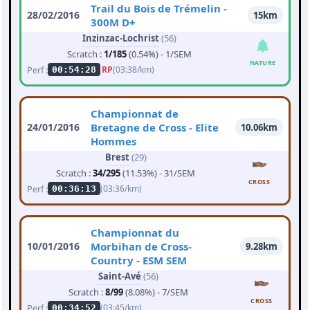
Trail du Bois de Trémelin -
28/02/2016
15km
300M D+
Inzinzac-Lochrist
(56)
Scratch :
1/185
(0.54%) - 1/SEM
NATURE
Perf :
RP
(03:38/km)
00:54:28
Championnat de
24/01/2016
Bretagne de Cross - Elite
10.06km
Hommes
Brest
(29)
Scratch :
34/295
(11.53%) - 31/SEM
CROSS
Perf :
(03:36/km)
00:36:13
Championnat du
10/01/2016
Morbihan de Cross-
9.28km
Country - ESM SEM
Saint-Avé
(56)
Scratch :
8/99
(8.08%) - 7/SEM
CROSS
Perf :
(03:45/km)
00:34:52