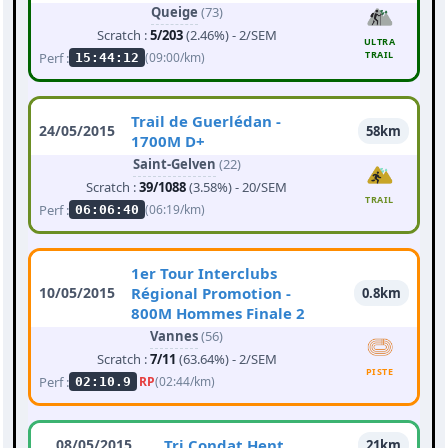
Queige
(73)
Scratch :
5/203
(2.46%) - 2/SEM
ULTRA
TRAIL
Perf :
(09:00/km)
15:44:12
Trail de Guerlédan -
24/05/2015
58km
1700M D+
Saint-Gelven
(22)
Scratch :
39/1088
(3.58%) - 20/SEM
TRAIL
Perf :
(06:19/km)
06:06:40
1er Tour Interclubs
10/05/2015
Régional Promotion -
0.8km
800M Hommes Finale 2
Vannes
(56)
Scratch :
7/11
(63.64%) - 2/SEM
PISTE
Perf :
RP
(02:44/km)
02:10.9
08/05/2015
Tri Condat Hent
21km