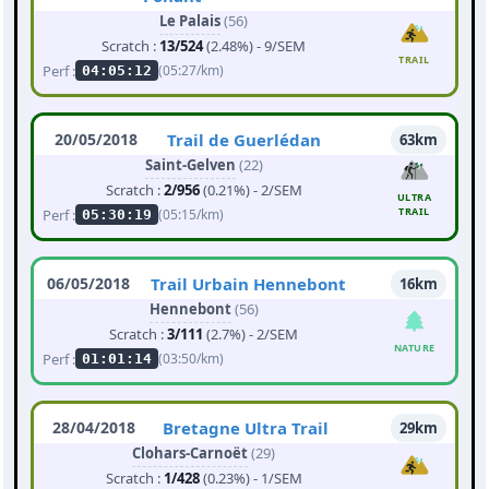
Le Palais
(56)
Scratch :
13/524
(2.48%) - 9/SEM
TRAIL
Perf :
(05:27/km)
04:05:12
20/05/2018
Trail de Guerlédan
63km
Saint-Gelven
(22)
Scratch :
2/956
(0.21%) - 2/SEM
ULTRA
TRAIL
Perf :
(05:15/km)
05:30:19
06/05/2018
Trail Urbain Hennebont
16km
Hennebont
(56)
Scratch :
3/111
(2.7%) - 2/SEM
NATURE
Perf :
(03:50/km)
01:01:14
28/04/2018
Bretagne Ultra Trail
29km
Clohars-Carnoët
(29)
Scratch :
1/428
(0.23%) - 1/SEM