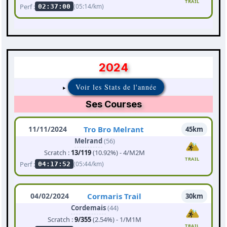
TRAIL
Perf :
(05:14/km)
02:37:00
2024
Voir les Stats de l'année
Ses Courses
11/11/2024
Tro Bro Melrant
45km
Melrand
(56)
Scratch :
13/119
(10.92%) - 4/M2M
TRAIL
Perf :
(05:44/km)
04:17:52
04/02/2024
Cormaris Trail
30km
Cordemais
(44)
Scratch :
9/355
(2.54%) - 1/M1M
TRAIL