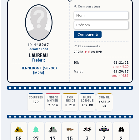
🔍 Comparateur
Comparer à
8967
ID N°
📍 Classements
dendrofred
2070e
▼ 6
en Bzh
LAUREAU
Frederic
10k
01:21:21
vma ~ 8.20
HENNEBONT (56700)
Marat
02:39:57
[M2M]
vma ~ 19.82
COURSES
INDICE
TOP
PLUS
CUMUL
MOYEN
INDICE
LONGUE
129
4688.2
7.53%
0.21%
167 km
km
58
27
17
15
3
3
2