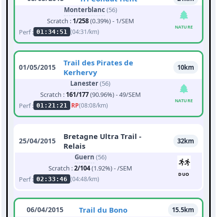
Monterblanc
(56)
Scratch :
1/258
(0.39%) - 1/SEM
NATURE
Perf :
(04:31/km)
01:34:51
Trail des Pirates de
01/05/2015
10km
Kerhervy
Lanester
(56)
Scratch :
161/177
(90.96%) - 49/SEM
NATURE
Perf :
RP
(08:08/km)
01:21:21
Bretagne Ultra Trail -
25/04/2015
32km
Relais
Guern
(56)
Scratch :
2/104
(1.92%) - /SEM
DUO
Perf :
(04:48/km)
02:33:46
06/04/2015
Trail du Bono
15.5km