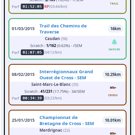
TRAIL
Perf :
RP
(03:44/km)
01:52:05
Trail des Chemins de
01/03/2015
16km
Traverse
Caudan
(56)
Scratch :
1/162
(0.62%) - /SEM
NATURE
Perf :
(04:12/km)
01:07:05
Interrégionnaux Grand
08/02/2015
10.25km
Ouest de Cross - SEM
Saint-Marc-Le-Blanc
(35)
Scratch :
41/231
(17.75%) - 34/SEM
CROSS
Perf :
(03:23/km)
00:34:39
Championnat de
25/01/2015
10.01km
Bretagne de Cross - SEM
Merdrignac
(22)