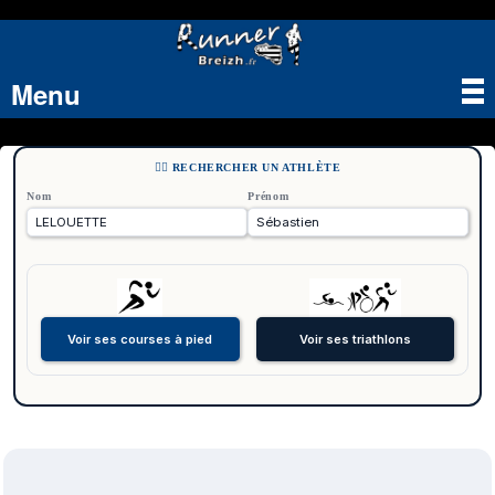
Menu
Tog
nav
🏃‍♂️ RECHERCHER UN ATHLÈTE
Nom
Prénom