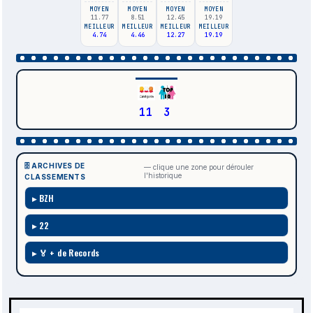
MOYEN
MOYEN
MOYEN
MOYEN
11.77
8.51
12.45
19.19
MEILLEUR
MEILLEUR
MEILLEUR
MEILLEUR
4.74
4.46
12.27
19.19
11
3
🗄️ ARCHIVES DE
— clique une zone pour dérouler
l'historique
CLASSEMENTS
BZH
22
🏅 + de Records