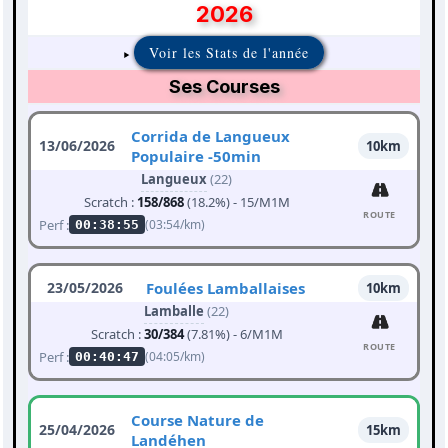
2026
Voir les Stats de l'année
Ses Courses
Corrida de Langueux
13/06/2026
10km
Populaire -50min
Langueux
(22)
Scratch :
158/868
(18.2%) - 15/M1M
ROUTE
Perf :
(03:54/km)
00:38:55
23/05/2026
Foulées Lamballaises
10km
Lamballe
(22)
Scratch :
30/384
(7.81%) - 6/M1M
ROUTE
Perf :
(04:05/km)
00:40:47
Course Nature de
25/04/2026
15km
Landéhen