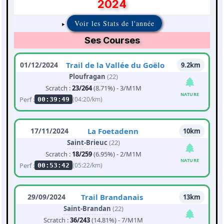
2024
Voir les Stats de l'année
Ses Courses
01/12/2024
Trail de la Vallée du Goëlo
9.2km
Ploufragan
(22)
Scratch :
23/264
(8.71%) - 3/M1M
NATURE
Perf :
(04:20/km)
00:39:49
17/11/2024
La Foetadenn
10km
Saint-Brieuc
(22)
Scratch :
18/259
(6.95%) - 2/M1M
NATURE
Perf :
(05:22/km)
00:53:42
29/09/2024
Trail Brandanais
13km
Saint-Brandan
(22)
Scratch :
36/243
(14.81%) - 7/M1M