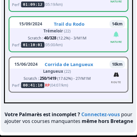
NATURE
Perf :
(05:19/km)
01:09:12
15/09/2024
Trail du Rodo
14km
Trémeloir
(22)
Scratch :
40/328
(12.2%) - 3/M1M
NATURE
Perf :
(05:00/km)
01:10:01
15/06/2024
Corrida de Langueux
10km
Langueux
(22)
Scratch :
250/1419
(17.62%) - 27/M1M
ROUTE
Perf :
RP
(04:07/km)
00:41:10
Votre Palmarès est incomplet ?
Connectez-vous
pour
ajouter vos courses manquantes
même hors Bretagne