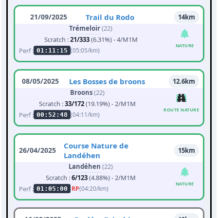
21/09/2025
Trail du Rodo
14km
Trémeloir
(22)
Scratch :
21/333
(6.31%) - 4/M1M
NATURE
Perf :
(05:05/km)
01:11:15
08/05/2025
Les Bosses de broons
12.6km
Broons
(22)
Scratch :
33/172
(19.19%) - 2/M1M
ROUTE NATURE
Perf :
(04:11/km)
00:52:48
Course Nature de
26/04/2025
15km
Landéhen
Landéhen
(22)
Scratch :
6/123
(4.88%) - 2/M1M
NATURE
Perf :
RP
(04:20/km)
01:05:00