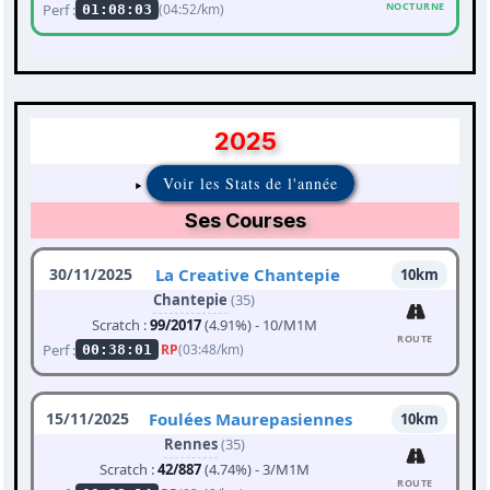
NOCTURNE
Perf :
(04:52/km)
01:08:03
2025
Voir les Stats de l'année
Ses Courses
30/11/2025
La Creative Chantepie
10km
Chantepie
(35)
Scratch :
99/2017
(4.91%) - 10/M1M
ROUTE
Perf :
RP
(03:48/km)
00:38:01
15/11/2025
Foulées Maurepasiennes
10km
Rennes
(35)
Scratch :
42/887
(4.74%) - 3/M1M
ROUTE