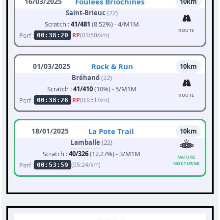
16/03/2025
Foulées Briochines
10km
Saint-Brieuc
(22)
Scratch :
41/481
(8.52%) - 4/M1M
ROUTE
Perf :
RP
(03:50/km)
00:38:20
01/03/2025
Rock & Run
10km
Bréhand
(22)
Scratch :
41/410
(10%) - 5/M1M
ROUTE
Perf :
RP
(03:51/km)
00:38:26
18/01/2025
La Pote Trail
10km
Lamballe
(22)
Scratch :
40/326
(12.27%) - 3/M1M
NATURE
NOCTURNE
Perf :
(05:24/km)
00:53:59