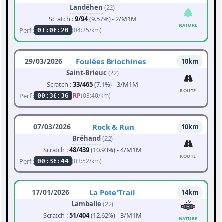
Landéhen
(22)
Scratch :
9/94
(9.57%) - 2/M1M
NATURE
Perf :
(04:25/km)
01:06:20
29/03/2026
Foulées Briochines
10km
Saint-Brieuc
(22)
Scratch :
33/465
(7.1%) - 3/M1M
ROUTE
Perf :
RP
(03:40/km)
00:36:36
07/03/2026
Rock & Run
10km
Bréhand
(22)
Scratch :
48/439
(10.93%) - 4/M1M
ROUTE
Perf :
(03:52/km)
00:38:44
17/01/2026
La Pote'Trail
14km
Lamballe
(22)
Scratch :
51/404
(12.62%) - 3/M1M
NATURE