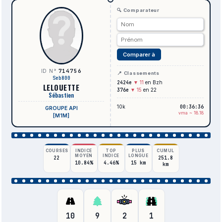
🔍 Comparateur
Comparer à
714756
ID N°
📍 Classements
Seb800
2424e
▼ 11
en Bzh
LELOUETTE
376e
▼ 15
en 22
Sébastien
10k
00:36:36
GROUPE API
vma ~ 18.18
[M1M]
COURSES
INDICE
TOP
PLUS
CUMUL
MOYEN
INDICE
LONGUE
22
251.8
10.84%
4.46%
15 km
km
10
9
2
1