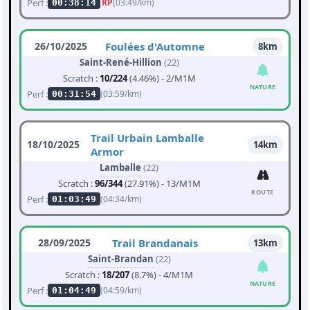
Perf :
RP
(03:49/km)
00:38:14
26/10/2025
Foulées d'Automne
8km
Saint-René-Hillion
(22)
Scratch :
10/224
(4.46%) - 2/M1M
NATURE
Perf :
(03:59/km)
00:31:54
Trail Urbain Lamballe
18/10/2025
14km
Armor
Lamballe
(22)
Scratch :
96/344
(27.91%) - 13/M1M
ROUTE
Perf :
(04:34/km)
01:03:49
28/09/2025
Trail Brandanais
13km
Saint-Brandan
(22)
Scratch :
18/207
(8.7%) - 4/M1M
NATURE
Perf :
(04:59/km)
01:04:49