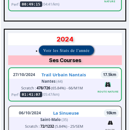
NATURE
Perf :
(04:41/km)
00:49:15
2024
Voir les Stats de l'année
Ses Courses
27/10/2024
Trail Urbain Nantais
17.5km
Nantes
(44)
Scratch :
478/726
(65.84%) - 66/M1M
ROUTE NATURE
Perf :
(05:47/km)
01:41:07
06/10/2024
La Sinueuse
10km
Saint-Malo
(35)
Scratch :
72/1232
(5.84%) - 25/SEM
ROUTE