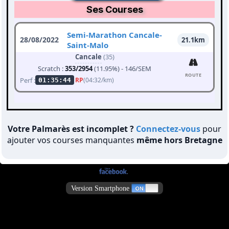
Ses Courses
Semi-Marathon Cancale-
28/08/2022
21.1km
Saint-Malo
Cancale
(35)
Scratch :
353/2954
(11.95%) - 146/SEM
ROUTE
Perf :
RP
(04:32/km)
01:35:44
Votre Palmarès est incomplet ?
Connectez-vous
pour
ajouter vos courses manquantes
même hors Bretagne
Version Smartphone