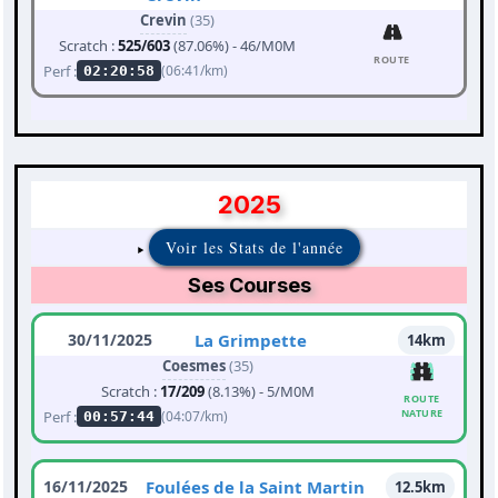
Crevin
(35)
Scratch :
525/603
(87.06%) - 46/M0M
ROUTE
Perf :
(06:41/km)
02:20:58
2025
Voir les Stats de l'année
Ses Courses
30/11/2025
La Grimpette
14km
Coesmes
(35)
Scratch :
17/209
(8.13%) - 5/M0M
ROUTE
NATURE
Perf :
(04:07/km)
00:57:44
16/11/2025
Foulées de la Saint Martin
12.5km