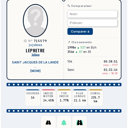
🔍 Comparateur
Comparer à
715579
ID N°
📍 Classements
jujuboss
1998e
▲ 537
en Bzh
LEPRETRE
356e
▲ 97
en 35
Julien
10k
00:38:51
SAINT JACQUES DE LA LANDE
vma ~ 17.17
...
Semi
01:31:14
[M0M]
vma ~ 16.35
COURSES
INDICE
TOP
PLUS
CUMUL
MOYEN
INDICE
LONGUE
16
235.7
24.45%
1.77%
21.1 km
km