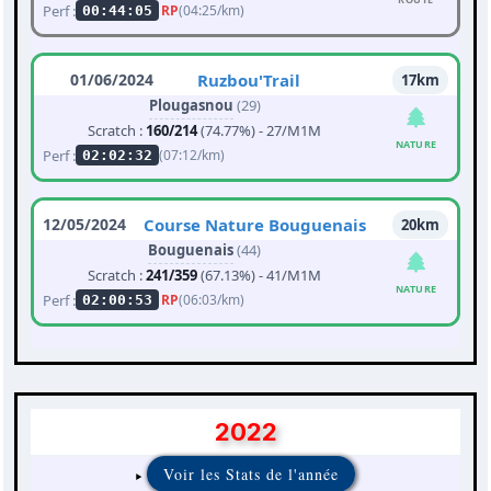
Perf :
RP
(04:25/km)
00:44:05
01/06/2024
Ruzbou'Trail
17km
Plougasnou
(29)
Scratch :
160/214
(74.77%) - 27/M1M
NATURE
Perf :
(07:12/km)
02:02:32
12/05/2024
Course Nature Bouguenais
20km
Bouguenais
(44)
Scratch :
241/359
(67.13%) - 41/M1M
NATURE
Perf :
RP
(06:03/km)
02:00:53
2022
Voir les Stats de l'année