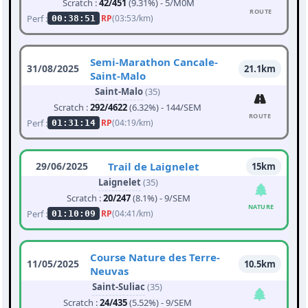
Scratch :
42/451
(9.31%) - 5/M0M
ROUTE
Perf :
RP
(03:53/km)
00:38:51
Semi-Marathon Cancale-
31/08/2025
21.1km
Saint-Malo
Saint-Malo
(35)
Scratch :
292/4622
(6.32%) - 144/SEM
ROUTE
Perf :
RP
(04:19/km)
01:31:14
29/06/2025
Trail de Laignelet
15km
Laignelet
(35)
Scratch :
20/247
(8.1%) - 9/SEM
NATURE
Perf :
RP
(04:41/km)
01:10:09
Course Nature des Terre-
11/05/2025
10.5km
Neuvas
Saint-Suliac
(35)
Scratch :
24/435
(5.52%) - 9/SEM