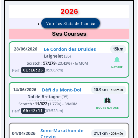
2026
Voir les Stats de l'année
Ses Courses
28/06/2026
Le Cordon des Druides
15km
Laignelet
(35)
Scratch :
57/279
(20.43%) - 6/M0M
NATURE
Perf :
(05:06/km)
01:16:25
14/06/2026
Défi du Mont-Dol
10.9km -
138mD+
Dol-de-Bretagne
(35)
Scratch :
11/622
(1.77%) - 3/M0M
ROUTE NATURE
Perf :
(03:52/km)
00:42:11
Semi-Marathon de
04/04/2026
21.1km -
206mD+
Crevin