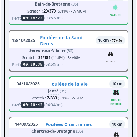
Bain-de-Bretagne
(35)
Scratch :
20/370
(5.41%) - 7/M0M
NATURE
Perf :
(03:52/km)
00:48:22
Foulées de la Saint-
18/10/2025
10km -
77mD+
Denis
Servon-sur-Vilaine
(35)
Scratch :
21/181
(11.6%) - 3/M0M
ROUTE
Perf :
(03:58/km)
00:39:35
04/10/2025
Foulées de la Vie
10km
Janzé
(35)
Scratch :
7/333
(2.1%) - 2/SEM
ROUTE
NATURE
Perf :
(04:04/km)
00:40:42
14/09/2025
Foulées Chartraines
10km
Chartres-de-Bretagne
(35)