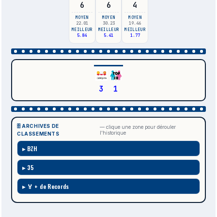
6
6
4
MOYEN
MOYEN
MOYEN
22.01
30.23
19.46
MEILLEUR
MEILLEUR
MEILLEUR
5.84
5.41
1.77
3
1
🗄️ ARCHIVES DE
— clique une zone pour dérouler
l'historique
CLASSEMENTS
BZH
35
🏅 + de Records