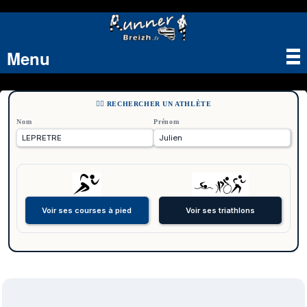
Menu
Tog
nav
🏃‍♂️ RECHERCHER UN ATHLÈTE
Nom
Prénom