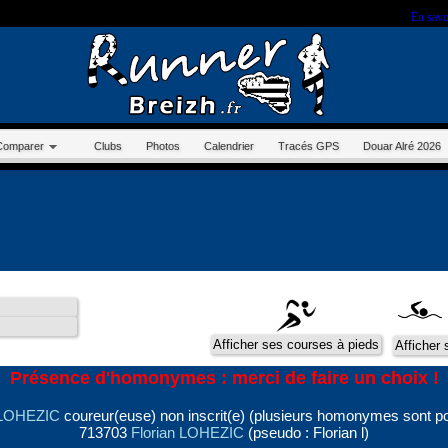
r sur ce site, vous nous autorisez à déposer un cookie à des fins de mesure d'audience.
En savo
Comparer
Clubs
Photos
Calendrier
Tracés GPS
Douar Alré 2026
Présence d'homonymes : merci de faire un choix !
 LOHEZIC
coureur(euse) non inscrit(e) (plusieurs homonymes sont po
713703
Florian LOHEZIC
(pseudo : Florian l)