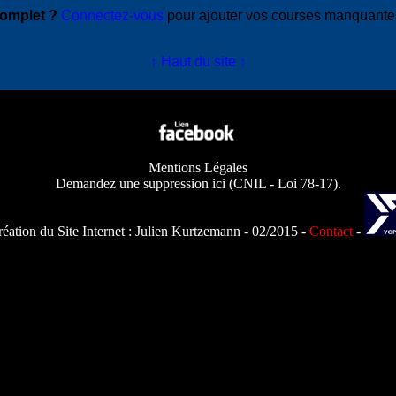
complet ?
Connectez-vous
pour ajouter vos courses manquant
↑ Haut du site ↑
Mentions Légales
Demandez une suppression ici
(
CNIL - Loi 78-17
).
éation du Site Internet :
Julien Kurtzemann
- 02/2015 -
Contact
-