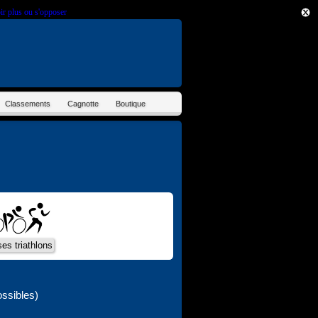
ir plus ou s'opposer
.
Classements
Cagnotte
Boutique
ssibles)