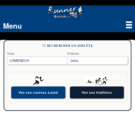
Menu
Tog
nav
🏃‍♂️ RECHERCHER UN ATHLÈTE
Nom
Prénom