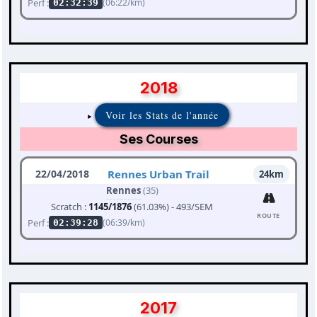
Perf :
(06:22/km)
02:32:39
2018
Voir les Stats de l'année
Ses Courses
22/04/2018
Rennes Urban Trail
24km
Rennes
(35)
Scratch :
1145/1876
(61.03%) - 493/SEM
ROUTE
Perf :
(06:39/km)
02:39:28
2017