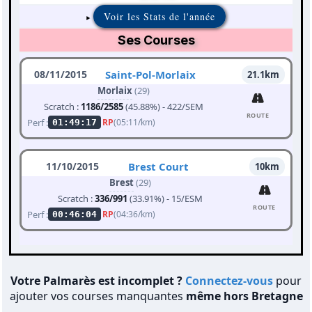
Voir les Stats de l'année
Ses Courses
08/11/2015
Saint-Pol-Morlaix
21.1km
Morlaix
(29)
Scratch :
1186/2585
(45.88%) - 422/SEM
ROUTE
Perf :
RP
(05:11/km)
01:49:17
11/10/2015
Brest Court
10km
Brest
(29)
Scratch :
336/991
(33.91%) - 15/ESM
ROUTE
Perf :
RP
(04:36/km)
00:46:04
Votre Palmarès est incomplet ?
Connectez-vous
pour
ajouter vos courses manquantes
même hors Bretagne