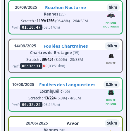
20/09/2025
Roazhon Nocturne
8km
Rennes
(35)
Scratch :
1199/1256
(95.46%) - 264/SEM
NATURE
NOCTURNE
Perf :
(08:51/km)
01:10:47
14/09/2025
Foulées Chartraines
10km
Chartres-de-Bretagne
(35)
Scratch :
39/451
(8.65%) - 23/SEM
ROUTE
Perf :
RP
(03:51/km)
00:38:31
10/08/2025
Foulées des Langoustines
8.3km
Locmiquélic
(56)
Scratch :
13/224
(5.8%) - 4/SEM
ROUTE
NATURE
Perf :
(03:54/km)
00:32:23
28/06/2025
Arvor
56km
Vannes
(56)