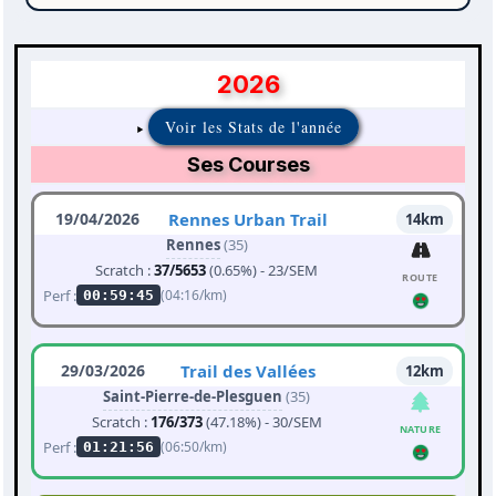
2026
Voir les Stats de l'année
Ses Courses
19/04/2026
Rennes Urban Trail
14km
Rennes
(35)
Scratch :
37/5653
(0.65%) - 23/SEM
ROUTE
Perf :
(04:16/km)
00:59:45
29/03/2026
Trail des Vallées
12km
Saint-Pierre-de-Plesguen
(35)
Scratch :
176/373
(47.18%) - 30/SEM
NATURE
Perf :
(06:50/km)
01:21:56