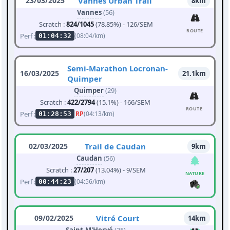
23/03/2025
Vannes Urban Trail
8km
Vannes
(56)
Scratch :
824/1045
(78.85%) - 126/SEM
ROUTE
Perf :
(08:04/km)
01:04:32
Semi-Marathon Locronan-
16/03/2025
21.1km
Quimper
Quimper
(29)
Scratch :
422/2794
(15.1%) - 166/SEM
ROUTE
Perf :
RP
(04:13/km)
01:28:53
02/03/2025
Trail de Caudan
9km
Caudan
(56)
Scratch :
27/207
(13.04%) - 9/SEM
NATURE
Perf :
(04:56/km)
00:44:23
09/02/2025
Vitré Court
14km