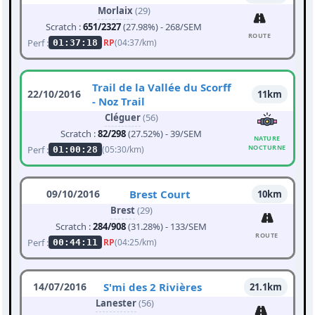
Morlaix
(29)
Scratch :
651/2327
(27.98%) - 268/SEM
ROUTE
Perf :
RP
(04:37/km)
01:37:18
Trail de la Vallée du Scorff
22/10/2016
11km
- Noz Trail
Cléguer
(56)
Scratch :
82/298
(27.52%) - 39/SEM
NATURE
NOCTURNE
Perf :
(05:30/km)
01:00:28
09/10/2016
Brest Court
10km
Brest
(29)
Scratch :
284/908
(31.28%) - 133/SEM
ROUTE
Perf :
RP
(04:25/km)
00:44:11
14/07/2016
S'mi des 2 Rivières
21.1km
Lanester
(56)