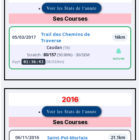
Voir les Stats de l'année
Ses Courses
Trail des Chemins de
05/03/2017
16km
Traverse
Caudan
(56)
Scratch :
80/157
(50.96%) - 30/SEM
NATURE
Perf :
(06:03/km)
01:36:43
2016
Voir les Stats de l'année
Ses Courses
06/11/2016
Saint-Pol-Morlaix
21.1km