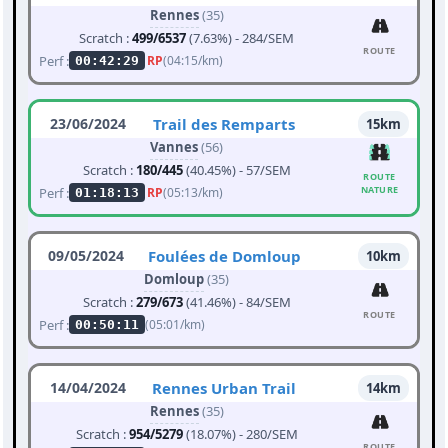
Rennes
(35)
Scratch :
499/6537
(7.63%) - 284/SEM
ROUTE
Perf :
RP
(04:15/km)
00:42:29
23/06/2024
Trail des Remparts
15km
Vannes
(56)
Scratch :
180/445
(40.45%) - 57/SEM
ROUTE
NATURE
Perf :
RP
(05:13/km)
01:18:13
09/05/2024
Foulées de Domloup
10km
Domloup
(35)
Scratch :
279/673
(41.46%) - 84/SEM
ROUTE
Perf :
(05:01/km)
00:50:11
14/04/2024
Rennes Urban Trail
14km
Rennes
(35)
Scratch :
954/5279
(18.07%) - 280/SEM
ROUTE