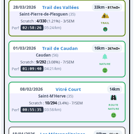
28/03/2026
Trail des Vallées
33km -
817mD+
Saint-Pierre-de-Plesguen
(35)
Scratch :
4/330
(1.21%) - 3/SEM
TRAIL
Perf :
(05:24/km)
02:58:26
01/03/2026
Trail de Caudan
16km -
267mD+
Caudan
(56)
Scratch :
9/292
(3.08%) - 7/SEM
NATURE
Perf :
(04:21/km)
01:09:40
08/02/2026
Vitré Court
14km
Saint-M'Herve
(35)
Scratch :
10/294
(3.4%) - 7/SEM
ROUTE
NATURE
Perf :
(03:58/km)
00:55:35
18/01/2026