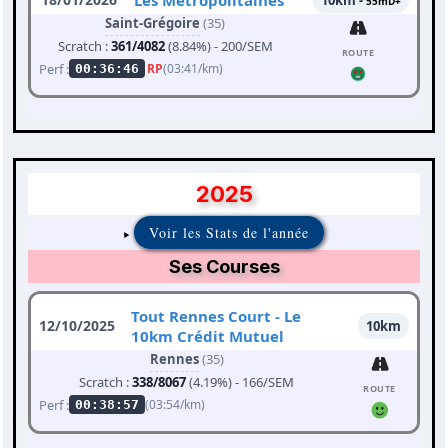
Les Métropolitaines
10km -
55mD+
Saint-Grégoire
(35)
Scratch :
361/4082
(8.84%) - 200/SEM
ROUTE
Perf :
RP
(03:41/km)
00:36:46
2025
Voir les Stats de l'année
Ses Courses
Tout Rennes Court - Le
12/10/2025
10km
10km Crédit Mutuel
Rennes
(35)
Scratch :
338/8067
(4.19%) - 166/SEM
ROUTE
Perf :
(03:54/km)
00:38:57