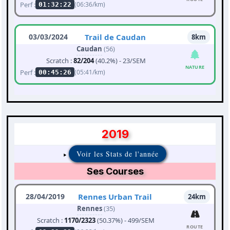
Perf :
(06:36/km)
01:32:22
03/03/2024
Trail de Caudan
8km
Caudan
(56)
Scratch :
82/204
(40.2%) - 23/SEM
NATURE
Perf :
(05:41/km)
00:45:26
2019
Voir les Stats de l'année
Ses Courses
28/04/2019
Rennes Urban Trail
24km
Rennes
(35)
Scratch :
1170/2323
(50.37%) - 499/SEM
ROUTE