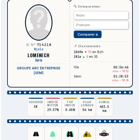
🔍 Comparateur
Comparer à
714218
ID N°
📍 Classements
Njolo
1069e
▼ 10
en Bzh
LOMENECH
281e
▲ 9
en 35
Joris
10k
00:36:46
GROUPE ARC ENTREPRISE
vma ~ 18.10
[SEM]
Semi
01:28:53
vma ~ 16.74
COURSES
INDICE
TOP
PLUS
CUMUL
MOYEN
INDICE
LONGUE
38
603.5
29.57%
0.65%
56 km
km