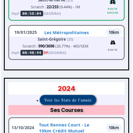
Saint-M'Hervé
(35)
Scratch :
22/233
(9.44%) - /M
ROUTE
NATURE
Perf :
(04:09/km)
00:58:04
19/01/2025
Les Métropolitaines
10km
Saint-Grégoire
(35)
Scratch :
990/3698
(26.77%) - 465/SEM
ROUTE
Perf :
RP
(04:04/km)
00:40:44
2024
Voir les Stats de l'année
Ses Courses
Tout Rennes Court - Le
13/10/2024
10km
10km Crédit Mutuel