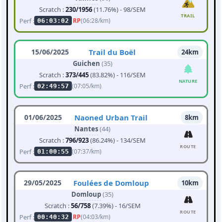
Scratch :
230/1956
(11.76%) - 98/SEM
TRAIL
Perf :
RP
(06:28/km)
06:03:02
15/06/2025
Trail du Boël
24km
Guichen
(35)
Scratch :
373/445
(83.82%) - 116/SEM
NATURE
Perf :
(07:05/km)
02:49:57
01/06/2025
Naoned Urban Trail
8km
Nantes
(44)
Scratch :
796/923
(86.24%) - 134/SEM
ROUTE
Perf :
(07:37/km)
01:00:55
29/05/2025
Foulées de Domloup
10km
Domloup
(35)
Scratch :
56/758
(7.39%) - 16/SEM
ROUTE
Perf :
RP
(04:03/km)
00:40:32