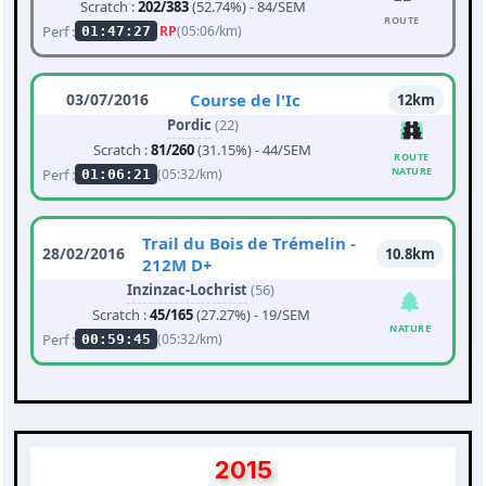
Scratch :
202/383
(52.74%) - 84/SEM
ROUTE
Perf :
RP
(05:06/km)
01:47:27
03/07/2016
Course de l'Ic
12km
Pordic
(22)
Scratch :
81/260
(31.15%) - 44/SEM
ROUTE
NATURE
Perf :
(05:32/km)
01:06:21
Trail du Bois de Trémelin -
28/02/2016
10.8km
212M D+
Inzinzac-Lochrist
(56)
Scratch :
45/165
(27.27%) - 19/SEM
NATURE
Perf :
(05:32/km)
00:59:45
2015