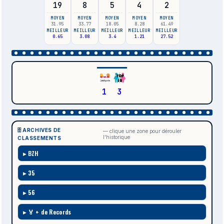
19
8
5
4
2
MOYEN
MOYEN
MOYEN
MOYEN
MOYEN
31.95
33.77
18.05
8.28
61.49
MEILLEUR
MEILLEUR
MEILLEUR
MEILLEUR
MEILLEUR
0.65
3.08
3.4
1.21
27.52
1
3
🗄️ ARCHIVES DE
— clique une zone pour dérouler
l'historique
CLASSEMENTS
BZH
35
56
🏅 + de Records