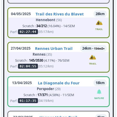
04/05/2025
Trail des Rives du Blavet
28km
Hennebont
(56)
Scratch :
34/212
(16.04%) - 14/SEM
TRAIL
Perf :
(05:17/km)
02:27:44
27/04/2025
Rennes Urban Trail
24km -
154mD+
Rennes
(35)
Scratch :
145/3530
(4.11%) - 76/SEM
TRAIL
Perf :
(05:12/km)
02:04:55
13/04/2025
La Diagonale du Four
18km
Porspoder
(29)
Scratch :
17/371
(4.58%) - 11/SEM
NATURE
Perf :
(04:19/km)
01:17:35