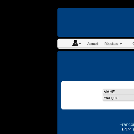
En continuant à navigue
Accueil
Résultats
Franco
6474