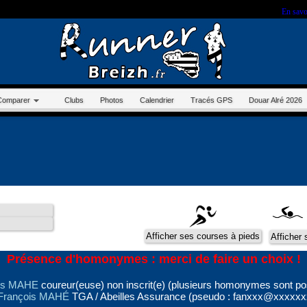
r sur ce site, vous nous autorisez à déposer un cookie à des fins de mesure d'audience.
En savo
Comparer
Clubs
Photos
Calendrier
Tracés GPS
Douar Alré 2026
Présence d'homonymes : merci de faire un choix !
is MAHE
coureur(euse) non inscrit(e) (plusieurs homonymes sont po
François MAHÉ
TGA / Abeilles Assurance (pseudo : fanxxx@xxxxxx