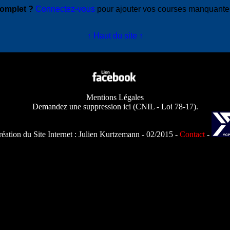
complet ?
Connectez-vous
pour ajouter vos courses manquant
↑ Haut du site ↑
Mentions Légales
Demandez une suppression ici
(
CNIL - Loi 78-17
).
éation du Site Internet :
Julien Kurtzemann
- 02/2015 -
Contact
-