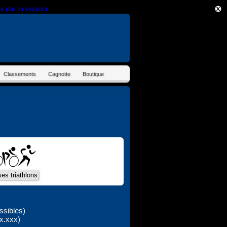
ir plus ou s'opposer
.
Classements
Cagnotte
Boutique
ssibles)
x.xxx)